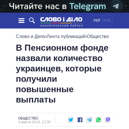
УКР
РОС
НОВОСТИ
Слово и Дело
›
Лента публикаций
›
Общество
В Пенсионном фонде
ОБЕЩАНИЯ
ЛЕНТА
ПОЛИТИКА
назвали количество
СОБЫТИЯ
ЭКОНОМИКА
ПОЛИТИКИ
украинцев, которые
СТАТЬИ
ОБЩЕСТВО
ИНФОГРАФИКА
МНЕНИЯ
МИР
ВСЕ ПОЛИТИКИ
получили
ОБЗОРЫ
ПРЕЗИДЕНТ И ОФИС
повышенные
ВИДЕО
ДАЙДЖЕСТЫ
ВЕРХОВНАЯ РАДА
выплаты
ПОДДЕРЖАТЬ
КАБИНЕТ МИНИСТРОВ
ГЛАВЫ ОБЛАДМИНИСТРАЦИЙ
СРАВНЕНИЕ ПОЛИТИКОВ
МЭРЫ
ОБЩЕСТВО
3 марта 2018, 12:30
ВСЕ ПЕРСОНЫ