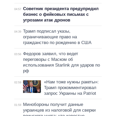
Советник президента предупредил
04:57
бизнес о фейковых письмах с
угрозами атак дронов
Трамп подписал указы,
04:39
ограничивающие право на
гражданство по рождению в США
Федоров заявил, что ведет
03:56
переговоры с Маском об
использования Starlink для ударов по
рф
«Нам тоже нужны ракеты»:
02:59
Трамп прокомментировал
запрос Украины на Patriot
Минобороны получит данные
01:59
украинцев из налоговой для сверки
воинского учета: что известно