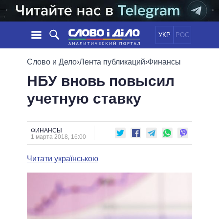
УКР
РОС
НОВОСТИ
Слово и Дело
›
Лента публикаций
›
Финансы
НБУ вновь повысил
ОБЕЩАНИЯ
ЛЕНТА
ПОЛИТИКА
учетную ставку
СОБЫТИЯ
ЭКОНОМИКА
ПОЛИТИКИ
СТАТЬИ
ОБЩЕСТВО
ИНФОГРАФИКА
МНЕНИЯ
МИР
ВСЕ ПОЛИТИКИ
ФИНАНСЫ
1 марта 2018, 16:00
ОБЗОРЫ
ПРЕЗИДЕНТ И ОФИС
ВИДЕО
ДАЙДЖЕСТЫ
ВЕРХОВНАЯ РАДА
Читати українською
ПОДДЕРЖАТЬ
КАБИНЕТ МИНИСТРОВ
ГЛАВЫ ОБЛАДМИНИСТРАЦИЙ
СРАВНЕНИЕ ПОЛИТИКОВ
МЭРЫ
ВСЕ ПЕРСОНЫ