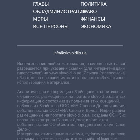
ГЛАВЫ
ПОЛИТИКА
ОБЛАДМИНИСТРАЦИЙ
ПРАВО
МЭРЫ
ФИНАНСЫ
ВСЕ ПЕРСОНЫ
ЭКОНОМИКА
info@slovoidilo.ua
Использование любых материалов, размещённых на сайте,
разрешается при указании ссылки (для интернет-изданий —
гиперссылки) на www.slovoidilo.ua. Ссылка (гиперссылка)
обязательна вне зависимости от полного либо частичного
использования материалов.
Аналитическая информация об обещаниях политиков и
чиновников, размещенных на портале slovoidilo.ua, а также
информация о состоянии выполнения этих обещаний,
собрана и обработана ООО «ИА Слово и Дело» и является
собственностью ООО «ИА Слово и Дело». Инфографики,
размещенные на портале slovoidilo.ua, созданы ОО «Система
народного контроля Слово и Дело» и являются
собственностью ОО «Система народного контроля Слово и
Дело».
Материалы, отмеченные значками, публикуются на правах
рекламы: «Промо», «Новости компаний», «Позиция»,