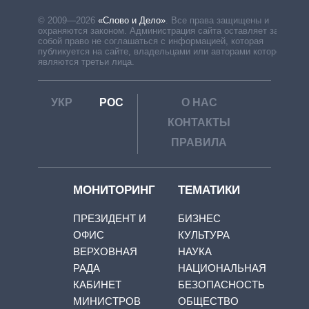
© 2009—2026
«Слово и Дело»
.
Все права защищены и
охраняются законом. Администрация сайта оставляет за
собой право не соглашаться с информацией, которая
публикуется на сайте, владельцами или авторами которой
являются третьи лица.
УКР
РОС
О НАС
КОНТАКТЫ
ПРАВИЛА
МОНИТОРИНГ
ТЕМАТИКИ
ПРЕЗИДЕНТ И
БИЗНЕС
ОФИС
КУЛЬТУРА
ВЕРХОВНАЯ
НАУКА
РАДА
НАЦИОНАЛЬНАЯ
КАБИНЕТ
БЕЗОПАСНОСТЬ
МИНИСТРОВ
ОБЩЕСТВО