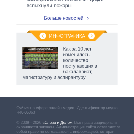
вспыхнули пожары
Больше новостей
ИНФОГРАФИКА
Как за 10 лет
изменилось
количество
ет
поступающих в
бакалавриат,
магистратуру и аспирантуру
Субъект в сфере онлайн-медиа. Идентификатор медиа –
R40-05063
© 2009—2026
«Слово и Дело»
.
Все права защищены и
охраняются законом. Администрация сайта оставляет за
собой право не соглашаться с информацией, которая