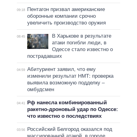
Пентагон призвал американские
09:18
оборонные компании срочно
увеличить производство оружия
В Харькове в результате
08:45
атаки погибли люди, в
Одессе стало известно о
пострадавших
Абитуриент заявил, что ему
04:59
изменили результат НМТ: проверка
выявила возможную подделку –
омбудсмен
Рф нанесла комбинированный
04:41
ракетно-дроновый удар по Одессе:
что известно о последствиях
Российский Белгород оказался под
03:56
массированной атакой, в городе