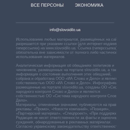
ВСЕ ПЕРСОНЫ
ЭКОНОМИКА
info@slovoidilo.ua
Использование любых материалов, размещённых на сайте,
разрешается при указании ссылки (для интернет-изданий —
гиперссылки) на www.slovoidilo.ua. Ссылка (гиперссылка)
обязательна вне зависимости от полного либо частичного
использования материалов.
Аналитическая информация об обещаниях политиков и
чиновников, размещенных на портале slovoidilo.ua, а также
информация о состоянии выполнения этих обещаний,
собрана и обработана ООО «ИА Слово и Дело» и является
собственностью ООО «ИА Слово и Дело». Инфографики,
размещенные на портале slovoidilo.ua, созданы ОО «Система
народного контроля Слово и Дело» и являются
собственностью ОО «Система народного контроля Слово и
Дело».
Материалы, отмеченные значками, публикуются на правах
рекламы: «Промо», «Новости компаний», «Позиция»,
«Партнерский материал», «Спецпроект», «При поддержке».
Редакция не несет ответственности за факты и оценочные
суждения, обнародованные в рекламных материалах.
Согласно украинскому законодательству ответственность за