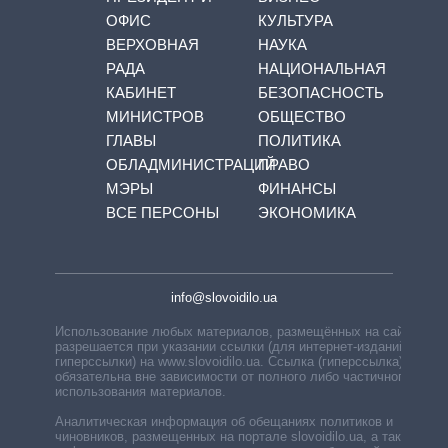
ОФИС
КУЛЬТУРА
ВЕРХОВНАЯ
НАУКА
РАДА
НАЦИОНАЛЬНАЯ
КАБИНЕТ
БЕЗОПАСНОСТЬ
МИНИСТРОВ
ОБЩЕСТВО
ГЛАВЫ
ПОЛИТИКА
ОБЛАДМИНИСТРАЦИЙ
ПРАВО
МЭРЫ
ФИНАНСЫ
ВСЕ ПЕРСОНЫ
ЭКОНОМИКА
info@slovoidilo.ua
Использование любых материалов, размещённых на сайте,
разрешается при указании ссылки (для интернет-изданий —
гиперссылки) на www.slovoidilo.ua. Ссылка (гиперссылка)
обязательна вне зависимости от полного либо частичного
использования материалов.
Аналитическая информация об обещаниях политиков и
чиновников, размещенных на портале slovoidilo.ua, а также