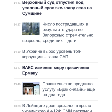
Верховный суд отпустил под
14:41
условный срок экс-главу села на
Сумщине
Число пострадавших в
14:27
результате удара по
Запорожью стремительно
возросло, среди них – дети
В Украине вырос уровень топ-
14:19
коррупции – глава САП
ВАКС изменил меру пресечения
14:17
Ермаку
Правительство продлило
13:46
услугу «Брак онлайн» еще
на два года
В Лейпциге дрон врезался в крыло
13:38
украинского Ан-124: СМИ раскрыли