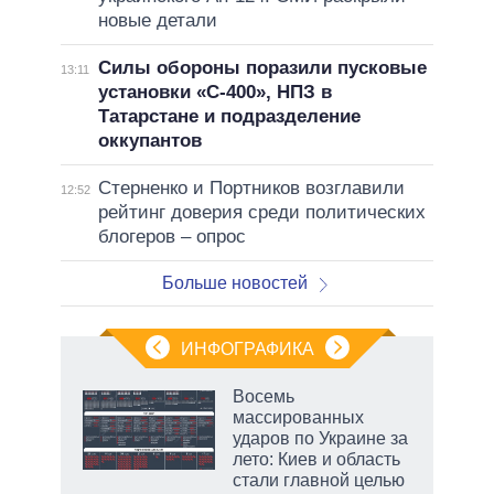
новые детали
Силы обороны поразили пусковые
13:11
установки «С-400», НПЗ в
Татарстане и подразделение
оккупантов
Стерненко и Портников возглавили
12:52
рейтинг доверия среди политических
блогеров – опрос
Больше новостей
ИНФОГРАФИКА
 5
Восемь
го
массированных
сть
ударов по Украине за
ВР
лето: Киев и область
стали главной целью