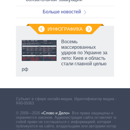
Больше новостей
ИНФОГРАФИКА
еля
Восемь
массированных
ударов по Украине за
лето: Киев и область
стали главной целью
рф
Субъект в сфере онлайн-медиа. Идентификатор медиа –
R40-05063
© 2009—2026
«Слово и Дело»
.
Все права защищены и
охраняются законом. Администрация сайта оставляет за
собой право не соглашаться с информацией, которая
публикуется на сайте, владельцами или авторами которой