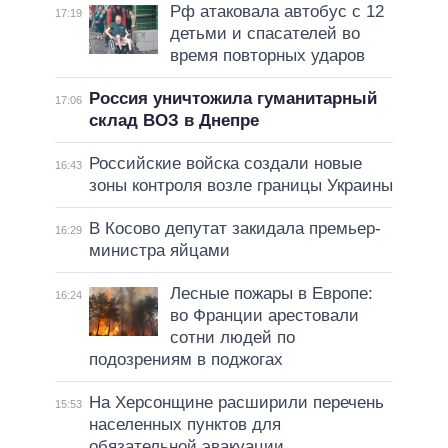
Рф атаковала автобус с 12
17:19
детьми и спасателей во
время повторных ударов
Россия уничтожила гуманитарный
17:06
склад ВОЗ в Днепре
Российские войска создали новые
16:43
зоны контроля возле границы Украины
В Косово депутат закидала премьер-
16:29
министра яйцами
Лесные пожары в Европе:
16:24
во Франции арестовали
сотни людей по
подозрениям в поджогах
На Херсонщине расширили перечень
15:53
населенных пунктов для
обязательной эвакуации