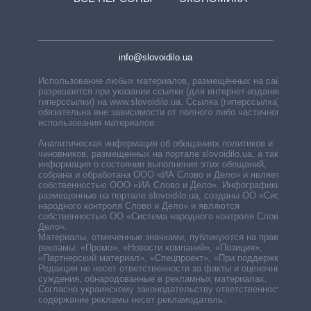
info@slovoidilo.ua
Использование любых материалов, размещённых на сайте,
разрешается при указании ссылки (для интернет-изданий —
гиперссылки) на www.slovoidilo.ua. Ссылка (гиперссылка)
обязательна вне зависимости от полного либо частичного
использования материалов.
Аналитическая информация об обещаниях политиков и
чиновников, размещенных на портале slovoidilo.ua, а также
информация о состоянии выполнения этих обещаний,
собрана и обработана ООО «ИА Слово и Дело» и является
собственностью ООО «ИА Слово и Дело». Инфографики,
размещенные на портале slovoidilo.ua, созданы ОО «Система
народного контроля Слово и Дело» и являются
собственностью ОО «Система народного контроля Слово и
Дело».
Материалы, отмеченные значками, публикуются на правах
рекламы: «Промо», «Новости компаний», «Позиция»,
«Партнерский материал», «Спецпроект», «При поддержке».
Редакция не несет ответственности за факты и оценочные
суждения, обнародованные в рекламных материалах.
Согласно украинскому законодательству ответственность за
содержание рекламы несет рекламодатель.