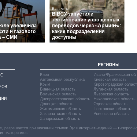
6 августа
В ВСУ запустили
тестирование упрощенных
июле увеличила
переводов через «Армия+»:
фти и газового
какие подразделения
а – СМИ
доступны
РЕГИОНЫ
Киев
Ивано-Франковская об
ИС
Автономная республика
Киевская область
Крым
Кировоградская област
РОВ
Винницкая область
Луганская область
Волынская область
Львовская область
ЦИЙ
Днепропетровская область
Николаевская область
Донецкая область
Одесская область
Житомирская область
Полтавская область
Закарпатская область
Ровенская область
Запорожская область
 разрешается при указании ссылки (для интернет-изданий — гиперссылки
ния материалов.