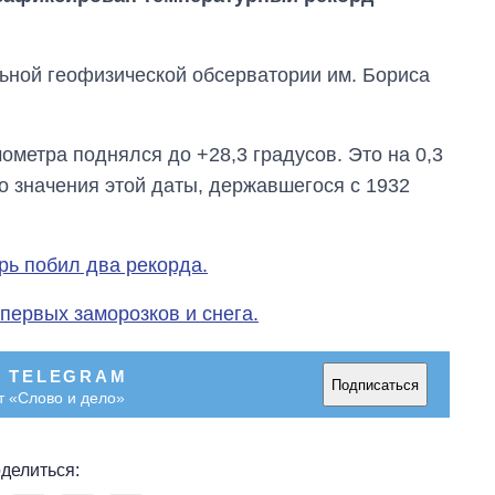
ьной геофизической обсерватории им. Бориса
мометра поднялся до +28,3 градусов. Это на 0,3
 значения этой даты, державшегося с 1932
рь побил два рекорда.
 первых заморозков и снега.
Экономика ИИ-
В TELEGRAM
Подписаться
гигантов: сколько
т «Слово и дело»
стоят и
зарабатывают
OpenAI и Anthropic
делиться: