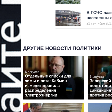
В ГСЧС наз
населенных
21 сентября 2017
ДРУГИЕ НОВОСТИ ПОЛИТИКИ
6 августа
Отдельные списки для
6 августа
зимы и лета: Кабмин
Зеленский
изменит правила
подготови
распределения
санкционн
электроэнергии
против ро