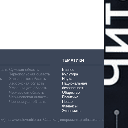
ТЕМАТИКИ
ласть
Сумская область
Бизнес
Тернопольская область
Культура
ь
Харьковская область
Наука
Херсонская область
Национальная
Хмельницкая область
безопасность
Черкасская область
Общество
Черниговская область
Политика
Черновицкая область
Право
Финансы
Экономика
) на www.slovoidilo.ua. Ссылка (гиперссылка) обязательна