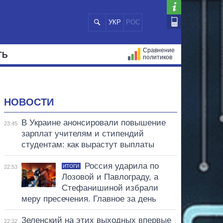
УКР
РОС
Сравнение
ТЬ
политиков
СТРАЦИЙ
МЭРЫ
ВСЕ ПЕРСОНЫ
НОВОСТИ
В Украине анонсировали повышение
23:45
зарплат учителям и стипендий
студентам: как вырастут выплаты
Россия ударила по
ИТОГИ
22:53
Лозовой и Павлограду, а
Стефанишиной избрали
меру пресечения. Главное за день
Зеленский на этих выходных впервые
22:32