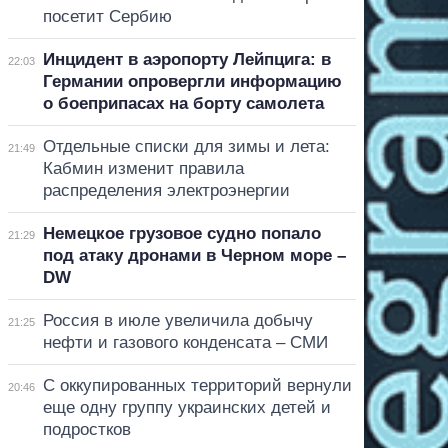
посетит Сербию
Инцидент в аэропорту Лейпцига: в
22:03
Германии опровергли информацию
о боеприпасах на борту самолета
Отдельные списки для зимы и лета:
21:49
Кабмин изменит правила
распределения электроэнергии
Немецкое грузовое судно попало
21:29
под атаку дронами в Черном море –
DW
Россия в июле увеличила добычу
21:25
нефти и газового конденсата – СМИ
С оккупированных территорий вернули
20:46
еще одну группу украинских детей и
подростков