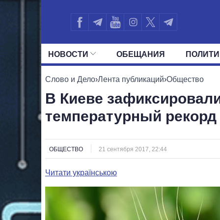
НОВОСТИ
ОБЕЩАНИЯ
ПОЛИТИ
ВСЕ ПОЛИТИКИ
ПРЕЗИДЕНТ И ОФ
Слово и Дело
›
Лента публикаций
›
Общество
В Киеве зафиксировал
температурный рекорд
ОБЩЕСТВО
21 сентября 2017, 22:44
Читати українською