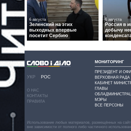
6 августа
6 августа
Зеленский на этих
Россия в 
выходных впервые
добычу не
посетит Сербию
конденсат
МОНИТОРИНГ
ПРЕЗИДЕНТ И ОФ
УКР
РОС
ВЕРХОВНАЯ РАДА
КАБИНЕТ МИНИСТ
ГЛАВЫ
О НАС
ОБЛАДМИНИСТРА
КОНТАКТЫ
МЭРЫ
ПРАВИЛА
ВСЕ ПЕРСОНЫ
Использование любых материалов, размещённых на сайте,
вне зависимости от полного либо частичного использова