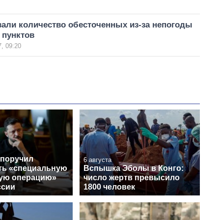
вали количество обесточенных из-за непогоды
 пунктов
, 09:20
 поручил
6 августа
ть «специальную
Вспышка Эболы в Конго:
ую операцию»
число жертв превысило
ссии
1800 человек