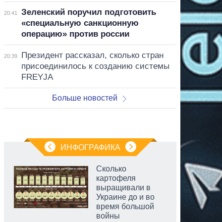
Зеленский поручил подготовить
20:41
«специальную санкционную
операцию» против россии
Президент рассказал, сколько стран
20:39
присоединилось к созданию системы
FREYJA
Больше новостей
ИНФОГРАФИКА
Сколько
картофеля
выращивали в
Украине до и во
время большой
войны