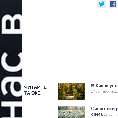
В Киеве ус
ЧИТАЙТЕ
17 сентября 2017
ТАКЖЕ
Синоптики р
снега
15 сентя