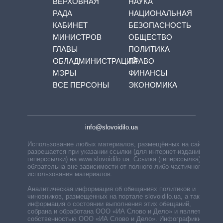
ВЕРХОВНАЯ
НАУКА
РАДА
НАЦИОНАЛЬНАЯ
КАБИНЕТ
БЕЗОПАСНОСТЬ
МИНИСТРОВ
ОБЩЕСТВО
ГЛАВЫ
ПОЛИТИКА
ОБЛАДМИНИСТРАЦИЙ
ПРАВО
МЭРЫ
ФИНАНСЫ
ВСЕ ПЕРСОНЫ
ЭКОНОМИКА
info@slovoidilo.ua
Использование любых материалов, размещённых на сайте,
разрешается при указании ссылки (для интернет-изданий —
гиперссылки) на www.slovoidilo.ua. Ссылка (гиперссылка)
обязательна вне зависимости от полного либо частичного
использования материалов.
Аналитическая информация об обещаниях политиков и
чиновников, размещенных на портале slovoidilo.ua, а также
информация о состоянии выполнения этих обещаний,
собрана и обработана ООО «ИА Слово и Дело» и является
собственностью ООО «ИА Слово и Дело». Инфографики,