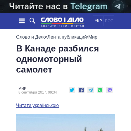
УКР
РОС
НОВОСТИ
Слово и Дело
›
Лента публикаций
›
Мир
В Канаде разбился
ОБЕЩАНИЯ
ЛЕНТА
ПОЛИТИКА
одномоторный
СОБЫТИЯ
ЭКОНОМИКА
ПОЛИТИКИ
самолет
СТАТЬИ
ОБЩЕСТВО
ИНФОГРАФИКА
МНЕНИЯ
МИР
ВСЕ ПОЛИТИКИ
ОБЗОРЫ
ПРЕЗИДЕНТ И ОФИС
ВИДЕО
МИР
ДАЙДЖЕСТЫ
8 сентября 2017, 09:34
ВЕРХОВНАЯ РАДА
ПОДДЕРЖАТЬ
КАБИНЕТ МИНИСТРОВ
Читати українською
ГЛАВЫ ОБЛАДМИНИСТРАЦИЙ
СРАВНЕНИЕ ПОЛИТИКОВ
МЭРЫ
ВСЕ ПЕРСОНЫ