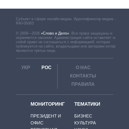
Субъект в сфере онлайн-медиа. Идентификатор медиа –
R40-05063
© 2009—2026
«Слово и Дело»
.
Все права защищены и
охраняются законом. Администрация сайта оставляет за
собой право не соглашаться с информацией, которая
публикуется на сайте, владельцами или авторами которой
являются третьи лица.
УКР
РОС
О НАС
КОНТАКТЫ
ПРАВИЛА
МОНИТОРИНГ
ТЕМАТИКИ
ПРЕЗИДЕНТ И
БИЗНЕС
ОФИС
КУЛЬТУРА