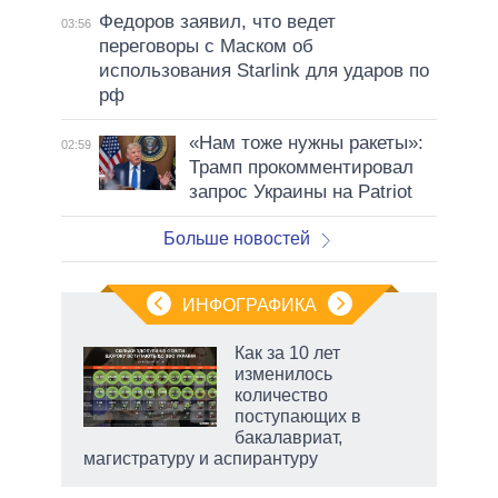
Федоров заявил, что ведет
03:56
переговоры с Маском об
использования Starlink для ударов по
рф
«Нам тоже нужны ракеты»:
02:59
Трамп прокомментировал
запрос Украины на Patriot
Больше новостей
ИНФОГРАФИКА
Как за 10 лет
изменилось
количество
ет
поступающих в
бакалавриат,
магистратуру и аспирантуру