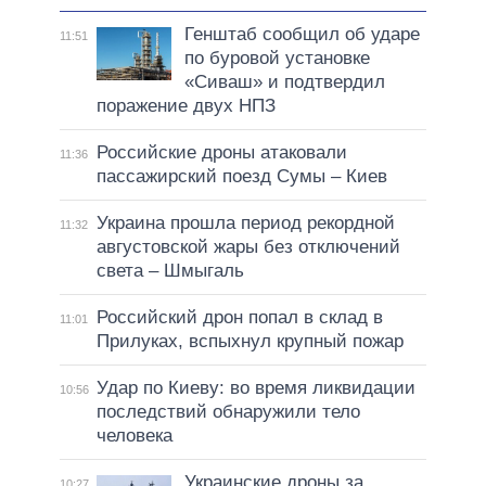
Генштаб сообщил об ударе
11:51
по буровой установке
«Сиваш» и подтвердил
поражение двух НПЗ
Российские дроны атаковали
11:36
пассажирский поезд Сумы – Киев
Украина прошла период рекордной
11:32
августовской жары без отключений
света – Шмыгаль
Российский дрон попал в склад в
11:01
Прилуках, вспыхнул крупный пожар
Удар по Киеву: во время ликвидации
10:56
последствий обнаружили тело
человека
Украинские дроны за
10:27