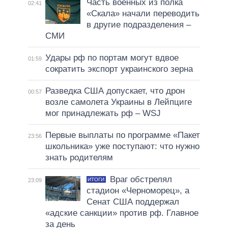
Часть военных из полка
02:41
«Скала» начали переводить
в другие подразделения –
СМИ
Удары рф по портам могут вдвое
01:59
сократить экспорт украинского зерна
Разведка США допускает, что дрон
00:57
возле самолета Украины в Лейпциге
мог принадлежать рф – WSJ
Первые выплаты по программе «Пакет
23:56
школьника» уже поступают: что нужно
знать родителям
Враг обстрелял
ИТОГИ
23:09
стадион «Черноморец», а
Сенат США поддержал
«адские санкции» против рф. Главное
за день