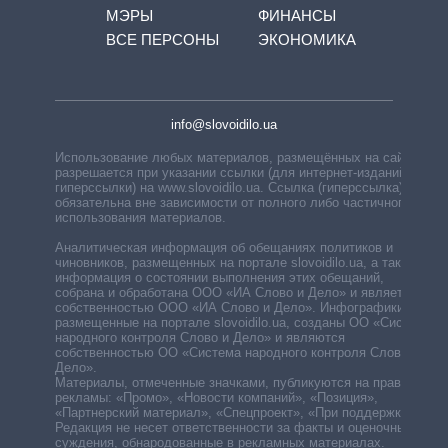
МЭРЫ
ФИНАНСЫ
ВСЕ ПЕРСОНЫ
ЭКОНОМИКА
info@slovoidilo.ua
Использование любых материалов, размещённых на сайте,
разрешается при указании ссылки (для интернет-изданий —
гиперссылки) на www.slovoidilo.ua. Ссылка (гиперссылка)
обязательна вне зависимости от полного либо частичного
использования материалов.
Аналитическая информация об обещаниях политиков и
чиновников, размещенных на портале slovoidilo.ua, а также
информация о состоянии выполнения этих обещаний,
собрана и обработана ООО «ИА Слово и Дело» и является
собственностью ООО «ИА Слово и Дело». Инфографики,
размещенные на портале slovoidilo.ua, созданы ОО «Система
народного контроля Слово и Дело» и являются
собственностью ОО «Система народного контроля Слово и
Дело».
Материалы, отмеченные значками, публикуются на правах
рекламы: «Промо», «Новости компаний», «Позиция»,
«Партнерский материал», «Спецпроект», «При поддержке».
Редакция не несет ответственности за факты и оценочные
суждения, обнародованные в рекламных материалах.