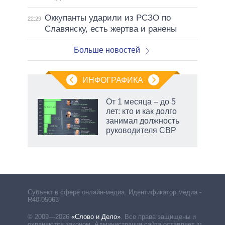
Оккупанты ударили из РСЗО по
22:29
Славянску, есть жертва и ранены
Больше новостей
ИНФОГРАФИКА
еля
От 1 месяца – до 5
лет: кто и как долго
занимал должность
руководителя СВР
Субъект в сфере онлайн-медиа. Идентификатор медиа –
R40-05063
© 2009—2026
«Слово и Дело»
.
Все права защищены и
охраняются законом. Администрация сайта оставляет за