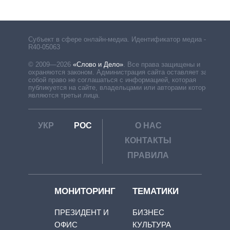
Субъект в сфере онлайн-медиа. Идентификатор медиа –
R40-05063
© 2009—2026
«Слово и Дело»
.
Все права защищены и
охраняются законом. Администрация сайта оставляет за
собой право не соглашаться с информацией, которая
публикуется на сайте, владельцами или авторами которой
являются третьи лица.
УКР
РОС
О НАС
КОНТАКТЫ
ПРАВИЛА
МОНИТОРИНГ
ТЕМАТИКИ
ПРЕЗИДЕНТ И
БИЗНЕС
ОФИС
КУЛЬТУРА