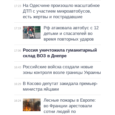
На Одесчине произошло масштабное
17:23
ДТП с участием микроавтобусов,
есть жертвы и пострадавшие
Рф атаковала автобус с 12
17:19
детьми и спасателей во
время повторных ударов
Россия уничтожила гуманитарный
17:06
склад ВОЗ в Днепре
Российские войска создали новые
16:43
зоны контроля возле границы Украины
В Косово депутат закидала премьер-
16:29
министра яйцами
Лесные пожары в Европе:
16:24
во Франции арестовали
сотни людей по