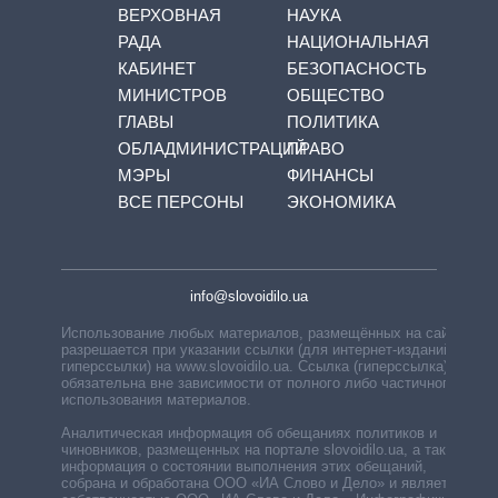
ВЕРХОВНАЯ
НАУКА
РАДА
НАЦИОНАЛЬНАЯ
КАБИНЕТ
БЕЗОПАСНОСТЬ
МИНИСТРОВ
ОБЩЕСТВО
ГЛАВЫ
ПОЛИТИКА
ОБЛАДМИНИСТРАЦИЙ
ПРАВО
МЭРЫ
ФИНАНСЫ
ВСЕ ПЕРСОНЫ
ЭКОНОМИКА
info@slovoidilo.ua
Использование любых материалов, размещённых на сайте,
разрешается при указании ссылки (для интернет-изданий —
гиперссылки) на www.slovoidilo.ua. Ссылка (гиперссылка)
обязательна вне зависимости от полного либо частичного
использования материалов.
Аналитическая информация об обещаниях политиков и
чиновников, размещенных на портале slovoidilo.ua, а также
информация о состоянии выполнения этих обещаний,
собрана и обработана ООО «ИА Слово и Дело» и является