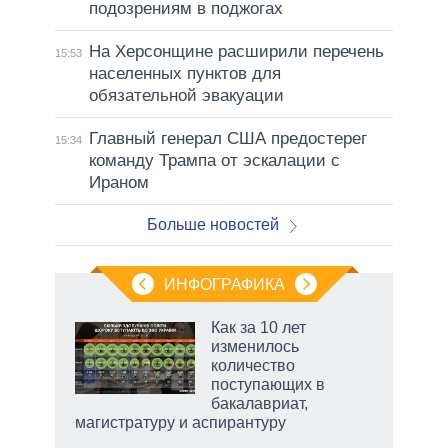
подозрениям в поджогах
На Херсонщине расширили перечень
15:53
населенных пунктов для
обязательной эвакуации
Главный генерал США предостерег
15:34
команду Трампа от эскалации с
Ираном
Больше новостей
ИНФОГРАФИКА
 5
Как за 10 лет
го
изменилось
сть
количество
ВР
поступающих в
бакалавриат,
магистратуру и аспирантуру