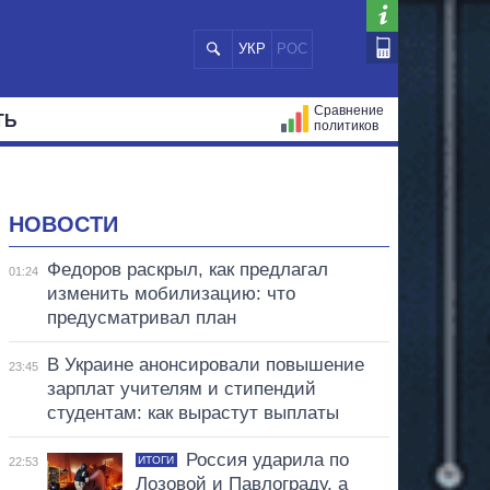
УКР
РОС
Сравнение
ТЬ
политиков
СТРАЦИЙ
МЭРЫ
ВСЕ ПЕРСОНЫ
НОВОСТИ
Федоров раскрыл, как предлагал
01:24
изменить мобилизацию: что
предусматривал план
В Украине анонсировали повышение
23:45
зарплат учителям и стипендий
студентам: как вырастут выплаты
Россия ударила по
ИТОГИ
22:53
Лозовой и Павлограду, а