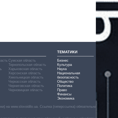
ТЕМАТИКИ
ласть
Сумская область
Бизнес
Тернопольская область
Культура
ь
Харьковская область
Наука
Херсонская область
Национальная
Хмельницкая область
безопасность
Черкасская область
Общество
Черниговская область
Политика
Черновицкая область
Право
Финансы
Экономика
) на www.slovoidilo.ua. Ссылка (гиперссылка) обязательна