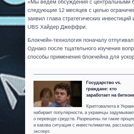
«Мы ведем обсуждения с центральными б
следующие 12 месяцев с целью ограниченн
заявил глава стратегических инвестиций
UBS Хайдер Джеффри.
Блокчейн-технология поначалу отпугивал
Однако после тщательного изучения воп
способы применения блокчейна для уско
Государство vs.
граждане: кто
заработает на биткои
Криптовалюта в Украи
набирает популярности, а украинцы задумываю
о переводе средств. Разрешены ли такие проц
и какова ситуация с инвестклиматом, рассказал
эксперт.