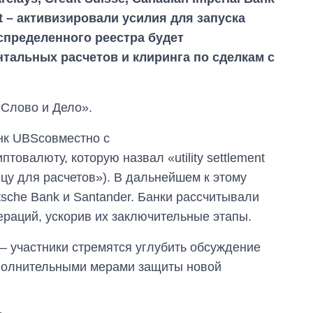
t – активизировали усилия для запуска
пределенного реестра будет
тальных расчетов и клиринга по сделкам с
«Слово и Дело».
нк UBSсовместно с
товалюту, которую назвал «utility settlement
цу для расчетов»). В дальнейшем к этому
sche Bank и Santander. Банки рассчитывали
раций, ускорив их заключительные этапы.
Как за 10 лет
– участники стремятся углубить обсуждение
изменилось
количество
полнительными мерами защиты новой
поступающих в
бакалавриат,
магистратуру и