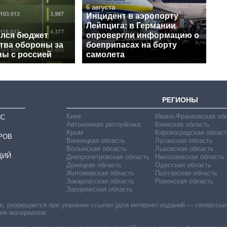
6 августа
Инцидент в аэропорту
Лейпцига: в Германии
ился бюджет
опровергли информацию о
тва обороны за
боеприпасах на борту
ны с россией
самолета
РЕГИОНЫ
Киев
Ивано-Франковская об
ИС
Автономная республика
Киевская область
Крым
Кировоградская област
РОВ
Винницкая область
Луганская область
Волынская область
Львовская область
ЦИЙ
Днепропетровская область
Николаевская область
Донецкая область
Одесская область
Житомирская область
Полтавская область
Закарпатская область
Ровенская область
Запорожская область
 разрешается при указании ссылки (для интернет-изданий — гиперссылки
ния материалов.