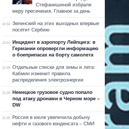
Стефанишиной избрали
меру пресечения. Главное за день
Зеленский на этих выходных впервые
22:32
посетит Сербию
Инцидент в аэропорту Лейпцига: в
22:03
Германии опровергли информацию
о боеприпасах на борту самолета
Отдельные списки для зимы и лета:
21:49
Кабмин изменит правила
распределения электроэнергии
Немецкое грузовое судно попало
21:29
под атаку дронами в Черном море –
DW
Россия в июле увеличила добычу
21:25
нефти и газового конденсата – СМИ