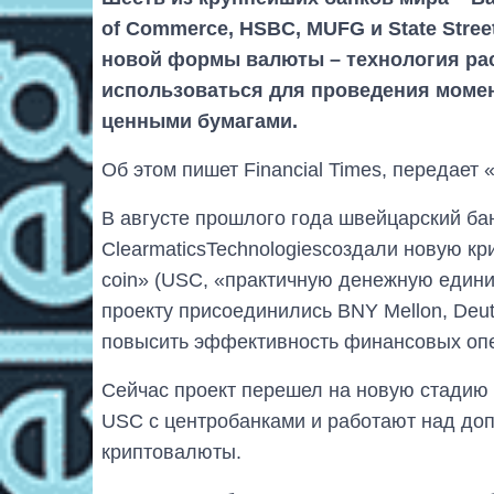
of Commerce, HSBC, MUFG и State Stree
новой формы валюты – технология рас
использоваться для проведения момен
ценными бумагами.
Об этом пишет Financial Times, передает 
В августе прошлого года швейцарский ба
ClearmaticsTechnologiesсоздали новую крип
coin» (USC, «практичную денежную едини
проекту присоединились BNY Mellon, Deut
повысить эффективность финансовых опе
Сейчас проект перешел на новую стадию 
USC с центробанками и работают над до
криптовалюты.