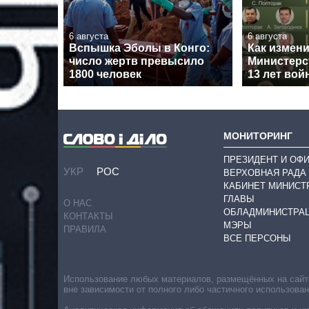
6 августа
6 августа
Вспышка Эболы в Конго:
Как измен
число жертв превысило
Министерс
1800 человек
13 лет вой
МОНИТОРИНГ
ПРЕЗИДЕНТ И ОФ
УКР
РОС
ВЕРХОВНАЯ РАДА
КАБИНЕТ МИНИСТ
ГЛАВЫ
О НАС
ОБЛАДМИНИСТРА
КОНТАКТЫ
МЭРЫ
ПРАВИЛА
ВСЕ ПЕРСОНЫ
Использование любых материалов, размещённых на сайте,
вне зависимости от полного либо частичного использова