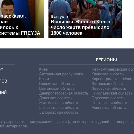
рассказал,
6 августа
ран
Вспышка Эболы в Конго:
илось к
число жертв превысило
системы FREYJA
1800 человек
РЕГИОНЫ
Киев
Ивано-Франковская об
ИС
Автономная республика
Киевская область
Крым
Кировоградская област
РОВ
Винницкая область
Луганская область
Волынская область
Львовская область
ЦИЙ
Днепропетровская область
Николаевская область
Донецкая область
Одесская область
Житомирская область
Полтавская область
Закарпатская область
Ровенская область
Запорожская область
 разрешается при указании ссылки (для интернет-изданий — гиперссылки
ния материалов.