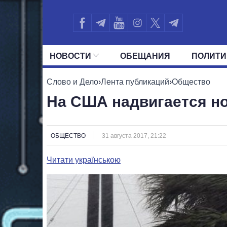
НОВОСТИ
ОБЕЩАНИЯ
ПОЛИТИ
ВСЕ ПОЛИТИКИ
ПРЕЗИДЕНТ И ОФ
Слово и Дело
›
Лента публикаций
›
Общество
На США надвигается н
ОБЩЕСТВО
31 августа 2017, 21:22
Читати українською