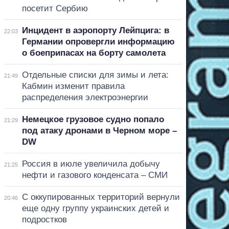
посетит Сербию
Инцидент в аэропорту Лейпцига: в
22:03
Германии опровергли информацию
о боеприпасах на борту самолета
Отдельные списки для зимы и лета:
21:49
Кабмин изменит правила
распределения электроэнергии
Немецкое грузовое судно попало
21:29
под атаку дронами в Черном море –
DW
Россия в июле увеличила добычу
21:25
нефти и газового конденсата – СМИ
С оккупированных территорий вернули
20:46
еще одну группу украинских детей и
подростков