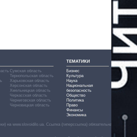
ТЕМАТИКИ
ласть
Сумская область
Бизнес
Тернопольская область
Культура
ь
Харьковская область
Наука
Херсонская область
Национальная
Хмельницкая область
безопасность
Черкасская область
Общество
Черниговская область
Политика
Черновицкая область
Право
Финансы
Экономика
) на www.slovoidilo.ua. Ссылка (гиперссылка) обязательна