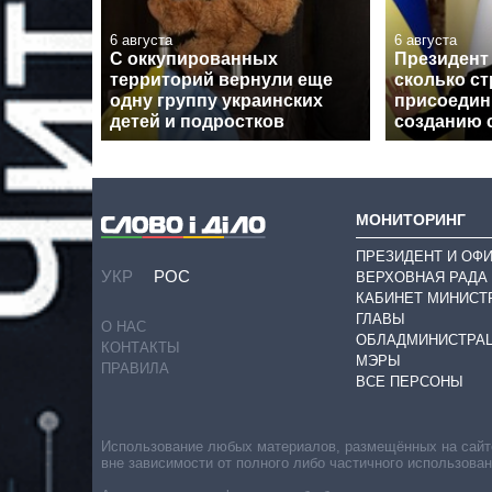
6 августа
6 августа
С оккупированных
Президент 
территорий вернули еще
сколько ст
одну группу украинских
присоедин
детей и подростков
созданию 
МОНИТОРИНГ
ПРЕЗИДЕНТ И ОФ
УКР
РОС
ВЕРХОВНАЯ РАДА
КАБИНЕТ МИНИСТ
ГЛАВЫ
О НАС
ОБЛАДМИНИСТРА
КОНТАКТЫ
МЭРЫ
ПРАВИЛА
ВСЕ ПЕРСОНЫ
Использование любых материалов, размещённых на сайте,
вне зависимости от полного либо частичного использова