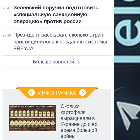
Зеленский поручил подготовить
20:41
«специальную санкционную
операцию» против россии
Президент рассказал, сколько стран
20:39
присоединилось к созданию системы
FREYJA
Больше новостей
ИНФОГРАФИКА
Сколько
картофеля
выращивали в
Украине до и во
время большой
войны