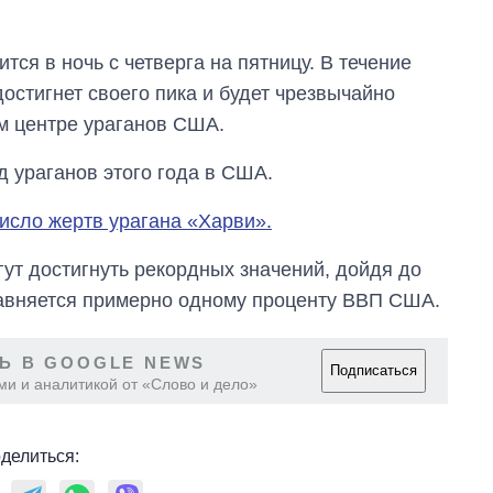
тся в ночь с четверга на пятницу. В течение
остигнет своего пика и будет чрезвычайно
м центре ураганов США.
д ураганов этого года в США.
исло жертв урагана «Харви».
гут достигнуть рекордных значений, дойдя до
равняется примерно одному проценту ВВП США.
Ь В GOOGLE NEWS
Подписаться
Экономика ИИ-
ми и аналитикой от «Слово и дело»
гигантов: сколько
стоят и
зарабатывают
делиться:
OpenAI и Anthropic