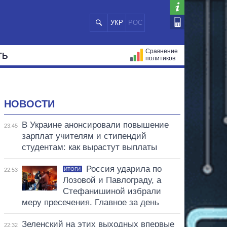
УКР
РОС
Сравнение
ТЬ
политиков
СТРАЦИЙ
МЭРЫ
ВСЕ ПЕРСОНЫ
НОВОСТИ
В Украине анонсировали повышение
23:45
зарплат учителям и стипендий
студентам: как вырастут выплаты
Россия ударила по
ИТОГИ
22:53
Лозовой и Павлограду, а
Стефанишиной избрали
меру пресечения. Главное за день
Зеленский на этих выходных впервые
22:32