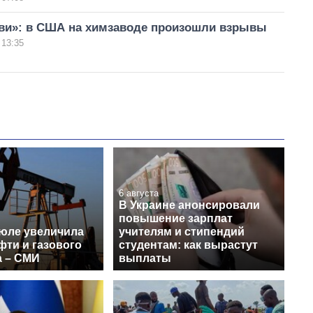
рви»: в США на химзаводе произошли взрывы
 13:35
6 августа
В Украине анонсировали
повышение зарплат
июле увеличила
учителям и стипендий
фти и газового
студентам: как вырастут
а – СМИ
выплаты