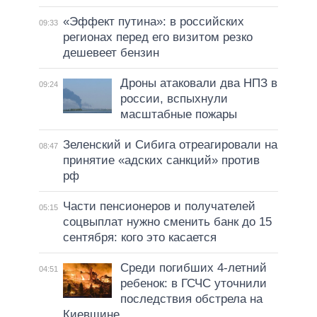
«Эффект путина»: в российских
09:33
регионах перед его визитом резко
дешевеет бензин
Дроны атаковали два НПЗ в
09:24
россии, вспыхнули
масштабные пожары
Зеленский и Сибига отреагировали на
08:47
принятие «адских санкций» против
рф
Части пенсионеров и получателей
05:15
соцвыплат нужно сменить банк до 15
сентября: кого это касается
Среди погибших 4-летний
04:51
ребенок: в ГСЧС уточнили
последствия обстрела на
Киевщине