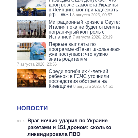
дрон возле самолета Украины
в Лейпциге мог принадлежать
рф – WSJ
8 августа 2026, 00:57
Миграционный кризис в Сеуте:
Италия пока не будет отменять
пограничный контроль с
Испанией
7 августа 2026, 20:19
Первые выплаты по
программе «Пакет школьника»
уже поступают: что нужно
знать родителям
7 августа 2026, 23:56
Среди погибших 4-летний
ребенок: в ГСЧС уточнили
последствия обстрела на
Киевщине
8 августа 2026, 04:51
НОВОСТИ
Враг ночью ударил по Украине
09:59
ракетами и 151 дроном: сколько
ликвидировала ПВО