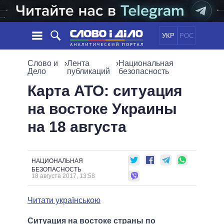
УКР
РОС
НОВОСТИ
Слово и
›
Лента
›
Национальная
Дело
публикаций
безопасность
ОБЕЩАНИЯ
ЛЕНТА
ПОЛИТИКА
Карта АТО: ситуация
СОБЫТИЯ
ЭКОНОМИКА
на востоке Украины
ПОЛИТИКИ
СТАТЬИ
ОБЩЕСТВО
на 18 августа
ИНФОГРАФИКА
МНЕНИЯ
МИР
ВСЕ ПОЛИТИКИ
ОБЗОРЫ
ПРЕЗИДЕНТ И ОФИС
ВИДЕО
ДАЙДЖЕСТЫ
ВЕРХОВНАЯ РАДА
НАЦИОНАЛЬНАЯ
БЕЗОПАСНОСТЬ
ПОДДЕРЖАТЬ
КАБИНЕТ МИНИСТРОВ
18 августа 2017, 13:58
ГЛАВЫ ОБЛАДМИНИСТРАЦИЙ
СРАВНЕНИЕ ПОЛИТИКОВ
Читати українською
МЭРЫ
ВСЕ ПЕРСОНЫ
Ситуация на востоке страны по