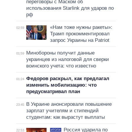
переговоры с Маском об
использования Starlink для ударов по
рф
«Нам тоже нужны ракеты»:
02:59
Трамп прокомментировал
запрос Украины на Patriot
Минобороны получит данные
01:59
украинцев из налоговой для сверки
воинского учета: что известно
Федоров раскрыл, как предлагал
01:24
изменить мобилизацию: что
предусматривал план
В Украине анонсировали повышение
23:45
зарплат учителям и стипендий
студентам: как вырастут выплаты
Россия ударила по
ИТОГИ
22:53