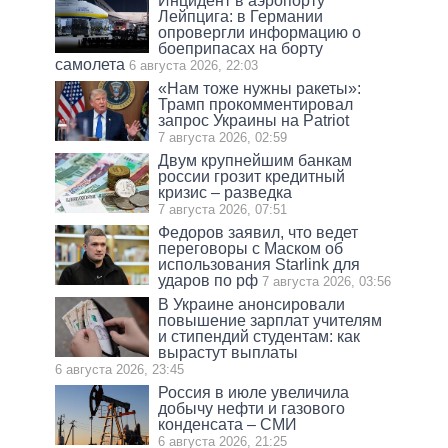
Инцидент в аэропорту
Лейпцига: в Германии
опровергли информацию о
боеприпасах на борту
самолета
6 августа 2026, 22:03
«Нам тоже нужны ракеты»:
Трамп прокомментировал
запрос Украины на Patriot
7 августа 2026, 02:59
Двум крупнейшим банкам
россии грозит кредитный
кризис – разведка
7 августа 2026, 07:51
Федоров заявил, что ведет
переговоры с Маском об
использования Starlink для
ударов по рф
7 августа 2026, 03:56
В Украине анонсировали
повышение зарплат учителям
и стипендий студентам: как
вырастут выплаты
6 августа 2026, 23:45
Россия в июле увеличила
добычу нефти и газового
конденсата – СМИ
6 августа 2026, 21:25