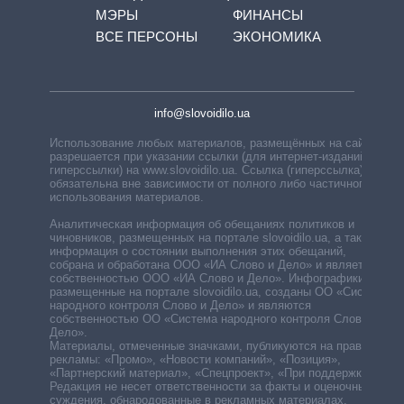
МЭРЫ
ФИНАНСЫ
ВСЕ ПЕРСОНЫ
ЭКОНОМИКА
info@slovoidilo.ua
Использование любых материалов, размещённых на сайте,
разрешается при указании ссылки (для интернет-изданий —
гиперссылки) на www.slovoidilo.ua. Ссылка (гиперссылка)
обязательна вне зависимости от полного либо частичного
использования материалов.
Аналитическая информация об обещаниях политиков и
чиновников, размещенных на портале slovoidilo.ua, а также
информация о состоянии выполнения этих обещаний,
собрана и обработана ООО «ИА Слово и Дело» и является
собственностью ООО «ИА Слово и Дело». Инфографики,
размещенные на портале slovoidilo.ua, созданы ОО «Система
народного контроля Слово и Дело» и являются
собственностью ОО «Система народного контроля Слово и
Дело».
Материалы, отмеченные значками, публикуются на правах
рекламы: «Промо», «Новости компаний», «Позиция»,
«Партнерский материал», «Спецпроект», «При поддержке».
Редакция не несет ответственности за факты и оценочные
суждения, обнародованные в рекламных материалах.