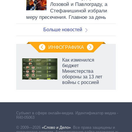
Лозовой и Павлограду, а
Стефанишиной избрали
меру пресечения. Главное за день
Больше новостей
ИНФОГРАФИКА
Как изменился
бюджет
не за
Министерства
асть
обороны за 13 лет
елью
войны с россией
Субъект в сфере онлайн-медиа. Идентификатор медиа –
R40-05063
© 2009—2026
«Слово и Дело»
.
Все права защищены и
охраняются законом. Администрация сайта оставляет за