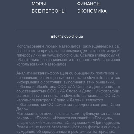
МЭРЫ
ФИНАНСЫ
ВСЕ ПЕРСОНЫ
ЭКОНОМИКА
info@slovoidilo.ua
Использование любых материалов, размещённых на сайте,
разрешается при указании ссылки (для интернет-изданий —
гиперссылки) на www.slovoidilo.ua. Ссылка (гиперссылка)
обязательна вне зависимости от полного либо частичного
использования материалов.
Аналитическая информация об обещаниях политиков и
чиновников, размещенных на портале slovoidilo.ua, а также
информация о состоянии выполнения этих обещаний,
собрана и обработана ООО «ИА Слово и Дело» и является
собственностью ООО «ИА Слово и Дело». Инфографики,
размещенные на портале slovoidilo.ua, созданы ОО «Система
народного контроля Слово и Дело» и являются
собственностью ОО «Система народного контроля Слово и
Дело».
Материалы, отмеченные значками, публикуются на правах
рекламы: «Промо», «Новости компаний», «Позиция»,
«Партнерский материал», «Спецпроект», «При поддержке».
Редакция не несет ответственности за факты и оценочные
суждения, обнародованные в рекламных материалах.