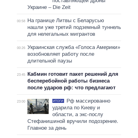
поставляющей дроны
Украине – Die Zeit
На границе Литвы с Беларусью
00:58
нашли уже третий подземный туннель
для нелегальных мигрантов
Украинская служба «Голоса Америки»
00:26
возобновляет работу после
длительной паузы
Кабмин готовит пакет решений для
23:45
бесперебойной работы бизнеса
после ударов рф: что предлагают
Рф массированно
ИТОГИ
23:00
ударила по Киеву и
области, а экс-послу
Стефанишиной вручили подозрение.
Главное за день