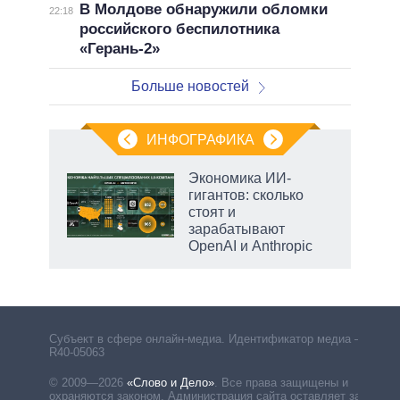
В Молдове обнаружили обломки
22:18
российского беспилотника
«Герань-2»
Больше новостей
ИНФОГРАФИКА
Экономика ИИ-
гигантов: сколько
не за
стоят и
асть
зарабатывают
елью
OpenAI и Anthropic
Субъект в сфере онлайн-медиа. Идентификатор медиа –
R40-05063
© 2009—2026
«Слово и Дело»
.
Все права защищены и
охраняются законом. Администрация сайта оставляет за