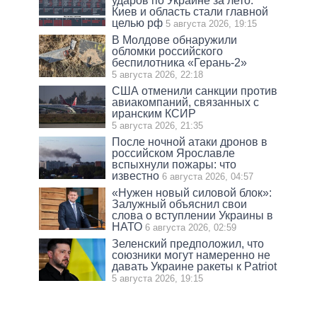
ударов по Украине за лето:
Киев и область стали главной
целью рф
5 августа 2026, 19:15
В Молдове обнаружили
обломки российского
беспилотника «Герань-2»
5 августа 2026, 22:18
США отменили санкции против
авиакомпаний, связанных с
иранским КСИР
5 августа 2026, 21:35
После ночной атаки дронов в
российском Ярославле
вспыхнули пожары: что
известно
6 августа 2026, 04:57
«Нужен новый силовой блок»:
Залужный объяснил свои
слова о вступлении Украины в
НАТО
6 августа 2026, 02:59
Зеленский предположил, что
союзники могут намеренно не
давать Украине ракеты к Patriot
5 августа 2026, 19:15