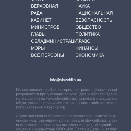
ВЕРХОВНАЯ
НАУКА
РАДА
НАЦИОНАЛЬНАЯ
КАБИНЕТ
БЕЗОПАСНОСТЬ
МИНИСТРОВ
ОБЩЕСТВО
ГЛАВЫ
ПОЛИТИКА
ОБЛАДМИНИСТРАЦИЙ
ПРАВО
МЭРЫ
ФИНАНСЫ
ВСЕ ПЕРСОНЫ
ЭКОНОМИКА
info@slovoidilo.ua
Использование любых материалов, размещённых на сайте,
разрешается при указании ссылки (для интернет-изданий —
гиперссылки) на www.slovoidilo.ua. Ссылка (гиперссылка)
обязательна вне зависимости от полного либо частичного
использования материалов.
Аналитическая информация об обещаниях политиков и
чиновников, размещенных на портале slovoidilo.ua, а также
информация о состоянии выполнения этих обещаний,
собрана и обработана ООО «ИА Слово и Дело» и является