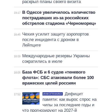
раскрыл планы своего визита
В Одессе увеличилось количество
19:17
пострадавших из-за российских
обстрелов стадиона «Черноморец»
Чехия усилит защиту аэропортов
18:45
после инцидента с дроном в
Лейпциге
Международные резервы Украины
18:09
сократились в июле
База ФСБ и 6 судов «теневого
18:05
флота»: СБС атаковали более 100
вражеских целей россиян
Дефицит
ИНФОГРАФИКА
17:52
памяти: как вырос спрос на
чипы за последние годы и
что прогнозируют на 2027-й