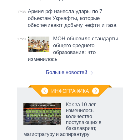
Армия рф нанесла удары по 7
17:38
объектам Укрнафты, которые
обеспечивают добычу нефти и газа
МОН обновило стандарты
17:29
общего среднего
образования: что
изменилось
Больше новостей
ИНФОГРАФИКА
Как за 10 лет
изменилось
не за
количество
асть
поступающих в
елью
бакалавриат,
магистратуру и аспирантуру