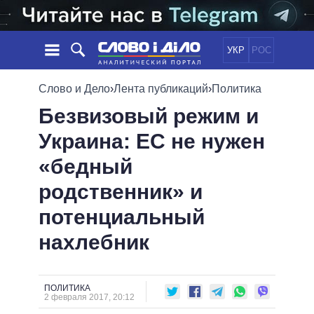
УКР
РОС
НОВОСТИ
Слово и Дело
›
Лента публикаций
›
Политика
Безвизовый режим и
ОБЕЩАНИЯ
ЛЕНТА
ПОЛИТИКА
Украина: ЕС не нужен
СОБЫТИЯ
ЭКОНОМИКА
ПОЛИТИКИ
«бедный
СТАТЬИ
ОБЩЕСТВО
ИНФОГРАФИКА
МНЕНИЯ
МИР
ВСЕ ПОЛИТИКИ
родственник» и
ОБЗОРЫ
ПРЕЗИДЕНТ И ОФИС
потенциальный
ВИДЕО
ДАЙДЖЕСТЫ
ВЕРХОВНАЯ РАДА
нахлебник
ПОДДЕРЖАТЬ
КАБИНЕТ МИНИСТРОВ
ГЛАВЫ ОБЛАДМИНИСТРАЦИЙ
СРАВНЕНИЕ ПОЛИТИКОВ
МЭРЫ
ПОЛИТИКА
2 февраля 2017, 20:12
ВСЕ ПЕРСОНЫ