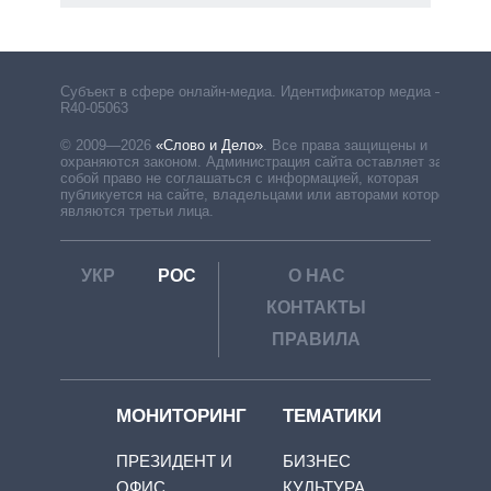
Субъект в сфере онлайн-медиа. Идентификатор медиа –
R40-05063
© 2009—2026
«Слово и Дело»
.
Все права защищены и
охраняются законом. Администрация сайта оставляет за
собой право не соглашаться с информацией, которая
публикуется на сайте, владельцами или авторами которой
являются третьи лица.
УКР
РОС
О НАС
КОНТАКТЫ
ПРАВИЛА
МОНИТОРИНГ
ТЕМАТИКИ
ПРЕЗИДЕНТ И
БИЗНЕС
ОФИС
КУЛЬТУРА