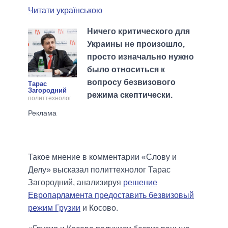
Читати українською
Ничего критического для
Украины не произошло,
просто изначально нужно
было относиться к
вопросу безвизового
Тарас
Загородний
режима скептически.
политтехнолог
Такое мнение в комментарии «Слову и
Делу» высказал политтехнолог Тарас
Загородний, анализируя
решение
Европарламента предоставить безвизовый
режим Грузии
и Косово.