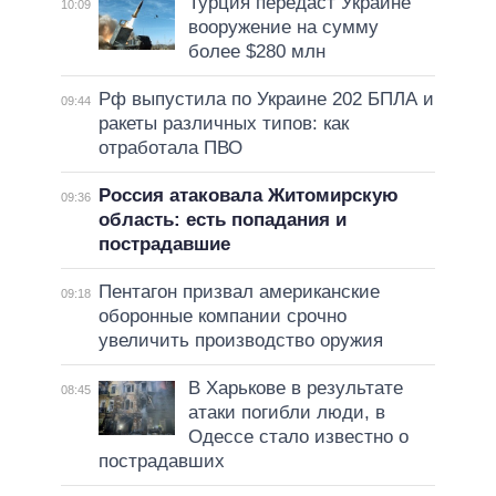
Турция передаст Украине
10:09
вооружение на сумму
более $280 млн
Рф выпустила по Украине 202 БПЛА и
09:44
ракеты различных типов: как
отработала ПВО
Россия атаковала Житомирскую
09:36
область: есть попадания и
пострадавшие
Пентагон призвал американские
09:18
оборонные компании срочно
увеличить производство оружия
В Харькове в результате
08:45
атаки погибли люди, в
Одессе стало известно о
пострадавших