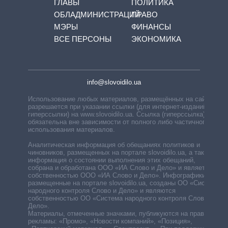
ГЛАВЫ
ПОЛИТИКА
ОБЛАДМИНИСТРАЦИЙ
ПРАВО
МЭРЫ
ФИНАНСЫ
ВСЕ ПЕРСОНЫ
ЭКОНОМИКА
info@slovoidilo.ua
Использование любых материалов, размещённых на сайте,
разрешается при указании ссылки (для интернет-изданий —
гиперссылки) на www.slovoidilo.ua. Ссылка (гиперссылка)
обязательна вне зависимости от полного либо частичного
использования материалов.
Аналитическая информация об обещаниях политиков и
чиновников, размещенных на портале slovoidilo.ua, а также
информация о состоянии выполнения этих обещаний,
собрана и обработана ООО «ИА Слово и Дело» и является
собственностью ООО «ИА Слово и Дело». Инфографики,
размещенные на портале slovoidilo.ua, созданы ОО «Система
народного контроля Слово и Дело» и являются
собственностью ОО «Система народного контроля Слово и
Дело».
Материалы, отмеченные значками, публикуются на правах
рекламы: «Промо», «Новости компаний», «Позиция»,