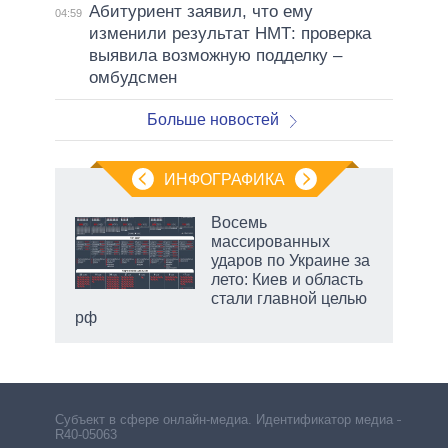
Абитуриент заявил, что ему
04:59
изменили результат НМТ: проверка
выявила возможную подделку –
омбудсмен
Больше новостей
ИНФОГРАФИКА
Восемь
массированных
ударов по Украине за
ет
лето: Киев и область
стали главной целью
рф
Субъект в сфере онлайн-медиа. Идентификатор медиа –
R40-05063