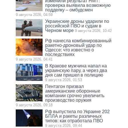
изменили результат НМТ:
проверка выявила возможную
подделку – омбудсмен
9 августа 2026, 04:59
Украинские дроны ударили по
российской ПВО и судам в
Черном море
9 августа 2026, 10:42
Рф нанесла комбинированный
ракетно-дроновый удар по
Одессе: что известно о
последствиях
9 августа 2026, 04:41
В Кракове мужчина напал на
украинскую пару, а через два
дня сам пришел в полицию
9 августа 2026, 01:53
Пентагон призвал
американские оборонные
компании срочно увеличить
производство оружия
9 августа 2026, 09:18
Рф выпустила по Украине 202
БПЛА и ракеты различных
типов: как отработала ПВО
9 августа 2026, 09:44