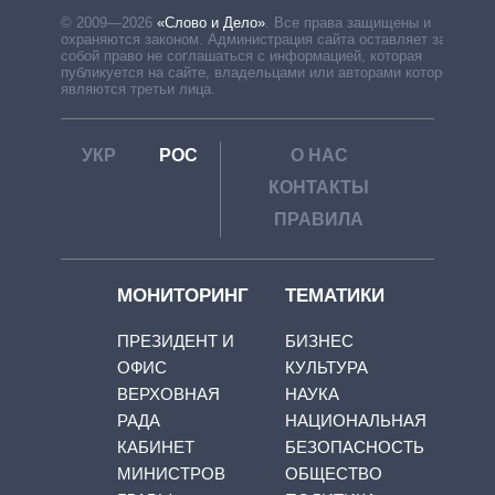
© 2009—2026
«Слово и Дело»
.
Все права защищены и
охраняются законом. Администрация сайта оставляет за
собой право не соглашаться с информацией, которая
публикуется на сайте, владельцами или авторами которой
являются третьи лица.
УКР
РОС
О НАС
КОНТАКТЫ
ПРАВИЛА
МОНИТОРИНГ
ТЕМАТИКИ
ПРЕЗИДЕНТ И
БИЗНЕС
ОФИС
КУЛЬТУРА
ВЕРХОВНАЯ
НАУКА
РАДА
НАЦИОНАЛЬНАЯ
КАБИНЕТ
БЕЗОПАСНОСТЬ
МИНИСТРОВ
ОБЩЕСТВО