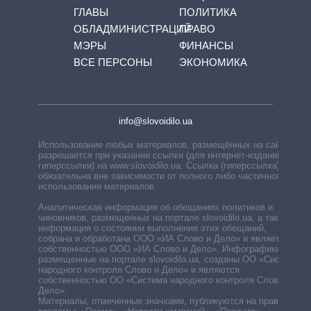
ГЛАВЫ
ПОЛИТИКА
ОБЛАДМИНИСТРАЦИЙ
ПРАВО
МЭРЫ
ФИНАНСЫ
ВСЕ ПЕРСОНЫ
ЭКОНОМИКА
info@slovoidilo.ua
Использование любых материалов, размещённых на сайте,
разрешается при указании ссылки (для интернет-изданий —
гиперссылки) на www.slovoidilo.ua. Ссылка (гиперссылка)
обязательна вне зависимости от полного либо частичного
использования материалов.
Аналитическая информация об обещаниях политиков и
чиновников, размещенных на портале slovoidilo.ua, а также
информация о состоянии выполнения этих обещаний,
собрана и обработана ООО «ИА Слово и Дело» и является
собственностью ООО «ИА Слово и Дело». Инфографики,
размещенные на портале slovoidilo.ua, созданы ОО «Система
народного контроля Слово и Дело» и являются
собственностью ОО «Система народного контроля Слово и
Дело».
Материалы, отмеченные значками, публикуются на правах