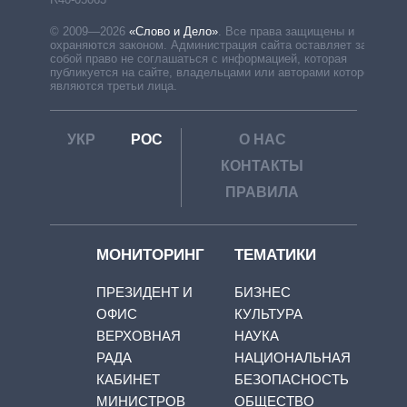
© 2009—2026
«Слово и Дело»
.
Все права защищены и
охраняются законом. Администрация сайта оставляет за
собой право не соглашаться с информацией, которая
публикуется на сайте, владельцами или авторами которой
являются третьи лица.
УКР
РОС
О НАС
КОНТАКТЫ
ПРАВИЛА
МОНИТОРИНГ
ТЕМАТИКИ
ПРЕЗИДЕНТ И
БИЗНЕС
ОФИС
КУЛЬТУРА
ВЕРХОВНАЯ
НАУКА
РАДА
НАЦИОНАЛЬНАЯ
КАБИНЕТ
БЕЗОПАСНОСТЬ
МИНИСТРОВ
ОБЩЕСТВО