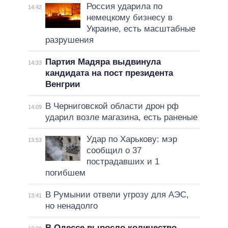
Россия ударила по
14:42
немецкому бизнесу в
Украине, есть масштабные
разрушения
Партия Мадяра выдвинула
14:33
кандидата на пост президента
Венгрии
В Черниговской области дрон рф
14:09
ударил возле магазина, есть раненые
Удар по Харькову: мэр
13:53
сообщил о 37
пострадавших и 1
погибшем
В Румынии отвели угрозу для АЭС,
13:41
но ненадолго
В Одессе выросло количество