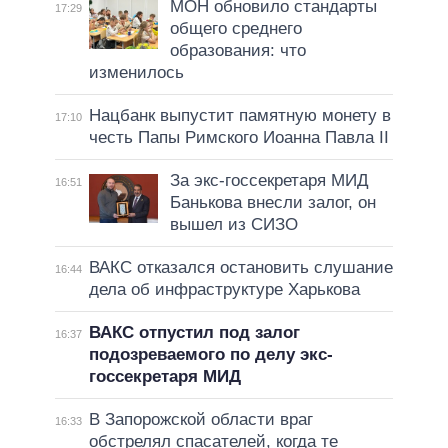
МОН обновило стандарты
17:29
общего среднего
образования: что
изменилось
Нацбанк выпустит памятную монету в
17:10
честь Папы Римского Иоанна Павла II
За экс-госсекретаря МИД
16:51
Банькова внесли залог, он
вышел из СИЗО
ВАКС отказался остановить слушание
16:44
дела об инфраструктуре Харькова
ВАКС отпустил под залог
16:37
подозреваемого по делу экс-
госсекретаря МИД
В Запорожской области враг
16:33
обстрелял спасателей, когда те