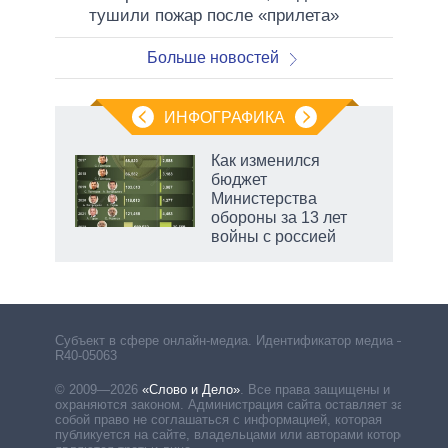
тушили пожар после «прилета»
Больше новостей
ИНФОГРАФИКА
 5
Как изменился
го
бюджет
сть
Министерства
ВР
обороны за 13 лет
войны с россией
Субъект в сфере онлайн-медиа. Идентификатор медиа –
R40-05063
© 2009—2026
«Слово и Дело»
.
Все права защищены и
охраняются законом. Администрация сайта оставляет за
собой право не соглашаться с информацией, которая
публикуется на сайте, владельцами или авторами которой