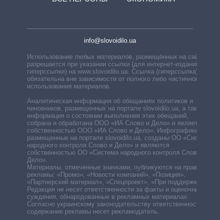
info@slovoidilo.ua
Использование любых материалов, размещённых на сайте,
разрешается при указании ссылки (для интернет-изданий —
гиперссылки) на www.slovoidilo.ua. Ссылка (гиперссылка)
обязательна вне зависимости от полного либо частичного
использования материалов.
Аналитическая информация об обещаниях политиков и
чиновников, размещенных на портале slovoidilo.ua, а также
информация о состоянии выполнения этих обещаний,
собрана и обработана ООО «ИА Слово и Дело» и является
собственностью ООО «ИА Слово и Дело». Инфографики,
размещенные на портале slovoidilo.ua, созданы ОО «Система
народного контроля Слово и Дело» и являются
собственностью ОО «Система народного контроля Слово и
Дело».
Материалы, отмеченные значками, публикуются на правах
рекламы: «Промо», «Новости компаний», «Позиция»,
«Партнерский материал», «Спецпроект», «При поддержке».
Редакция не несет ответственности за факты и оценочные
суждения, обнародованные в рекламных материалах.
Согласно украинскому законодательству ответственность за
содержание рекламы несет рекламодатель.