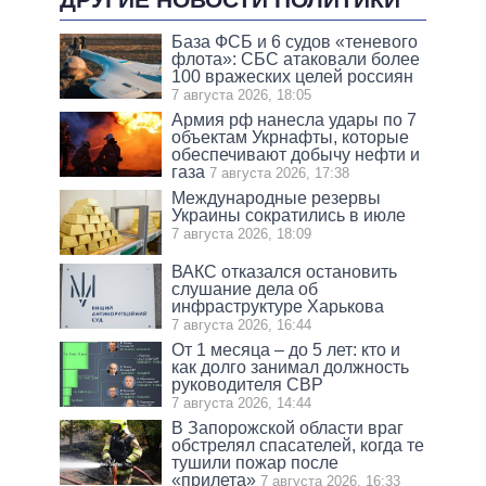
База ФСБ и 6 судов «теневого
флота»: СБС атаковали более
100 вражеских целей россиян
7 августа 2026, 18:05
Армия рф нанесла удары по 7
объектам Укрнафты, которые
обеспечивают добычу нефти и
газа
7 августа 2026, 17:38
Международные резервы
Украины сократились в июле
7 августа 2026, 18:09
ВАКС отказался остановить
слушание дела об
инфраструктуре Харькова
7 августа 2026, 16:44
От 1 месяца – до 5 лет: кто и
как долго занимал должность
руководителя СВР
7 августа 2026, 14:44
В Запорожской области враг
обстрелял спасателей, когда те
тушили пожар после
«прилета»
7 августа 2026, 16:33