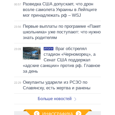
Разведка США допускает, что дрон
00:57
возле самолета Украины в Лейпциге
мог принадлежать рф – WSJ
Первые выплаты по программе «Пакет
23:56
школьника» уже поступают: что нужно
знать родителям
Враг обстрелял
ИТОГИ
23:09
стадион «Черноморец», а
Сенат США поддержал
«адские санкции» против рф. Главное
за день
Оккупанты ударили из РСЗО по
22:29
Славянску, есть жертва и ранены
Больше новостей
ИНФОГРАФИКА