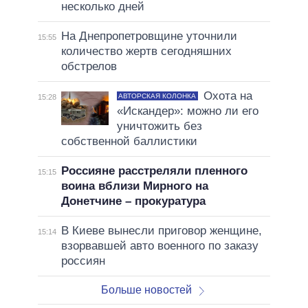
несколько дней
На Днепропетровщине уточнили
15:55
количество жертв сегодняшних
обстрелов
Охота на
АВТОРСКАЯ КОЛОНКА
15:28
«Искандер»: можно ли его
уничтожить без
собственной баллистики
Россияне расстреляли пленного
15:15
воина вблизи Мирного на
Донетчине – прокуратура
В Киеве вынесли приговор женщине,
15:14
взорвавшей авто военного по заказу
россиян
Больше новостей