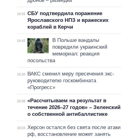
дронов – разведка
СБУ подтвердила поражение
16:55
Ярославского НПЗ и вражеских
кораблей в Керчи
В Польше вандалы
16:42
повредили украинский
мемориал: реакция
посольства
ВАКС сменил меру пресечения экс-
16:20
руководителю госкомбината
«Прогресс»
«Рассчитываем на результат в
16:08
течение 2026–27 годов» – Зеленский
о собственной антибаллистике
Херсон остался без света после атаки
16:03
рф, восстановление может занять