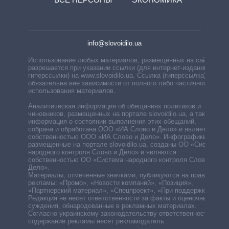
info@slovoidilo.ua
Использование любых материалов, размещённых на сайте,
разрешается при указании ссылки (для интернет-изданий —
гиперссылки) на www.slovoidilo.ua. Ссылка (гиперссылка)
обязательна вне зависимости от полного либо частичного
использования материалов.
Аналитическая информация об обещаниях политиков и
чиновников, размещенных на портале slovoidilo.ua, а также
информация о состоянии выполнения этих обещаний,
собрана и обработана ООО «ИА Слово и Дело» и является
собственностью ООО «ИА Слово и Дело». Инфографики,
размещенные на портале slovoidilo.ua, созданы ОО «Система
народного контроля Слово и Дело» и являются
собственностью ОО «Система народного контроля Слово и
Дело».
Материалы, отмеченные значками, публикуются на правах
рекламы: «Промо», «Новости компаний», «Позиция»,
«Партнерский материал», «Спецпроект», «При поддержке».
Редакция не несет ответственности за факты и оценочные
суждения, обнародованные в рекламных материалах.
Согласно украинскому законодательству ответственность за
содержание рекламы несет рекламодатель.