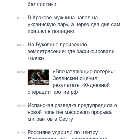
баллистики
В Кракове мужчина напал на
01:53
украинскую пару, а через два дня сам
пришел в полицию
На Буковине произошло
00:55
землетрясение: где зафиксировали
толчки
«Впечатляющие потери»:
00:41
Зеленский оценил
результаты 40-дневной
операции против рф
Испанская разведка предупредила о
23:55
новой попытке массового прорыва
мигрантов в Сеуту
Россияне ударили по центру
21:57