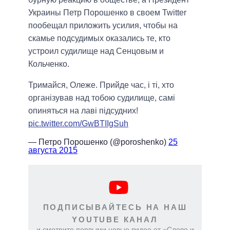
Украины Петр Порошенко в своем Twitter
пообещал приложить усилия, чтобы на
скамье подсудимых оказались те, кто
устроил судилище над Сенцовым и
Кольченко.
Тримайся, Олеже. Прийде час, і ті, хто
організував над тобою судилище, самі
опиняться на лаві підсудних!
pic.twitter.com/GwBTIIgSuh
— Петро Порошенко (@poroshenko)
25
августа 2015
ПОДПИСЫВАЙТЕСЬ НА НАШ
YOUTUBE КАНАЛ
и смотрите первыми новые видео от «Слово и