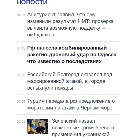
НОВОСТИ
Абитуриент заявил, что ему
04:59
изменили результат НМТ: проверка
выявила возможную подделку –
омбудсмен
Рф нанесла комбинированный
04:41
ракетно-дроновый удар по Одессе:
что известно о последствиях
Российский Белгород оказался под
03:56
массированной атакой, в городе
вспыхнули пожары
Турция передала рф предложение о
02:58
моратории на атаки в Черном море
Зеленский назвал
02:31
возможные сроки боевого
применения украинской