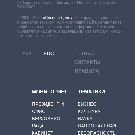
Субъект в сфере онлайн-медиа. Идентификатор медиа –
R40-05063
© 2009—2026
«Слово и Дело»
.
Все права защищены и
охраняются законом. Администрация сайта оставляет за
собой право не соглашаться с информацией, которая
публикуется на сайте, владельцами или авторами которой
являются третьи лица.
УКР
РОС
О НАС
КОНТАКТЫ
ПРАВИЛА
МОНИТОРИНГ
ТЕМАТИКИ
ПРЕЗИДЕНТ И
БИЗНЕС
ОФИС
КУЛЬТУРА
ВЕРХОВНАЯ
НАУКА
РАДА
НАЦИОНАЛЬНАЯ
КАБИНЕТ
БЕЗОПАСНОСТЬ