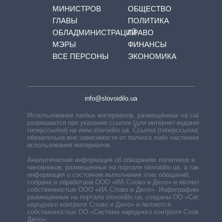
МИНИСТРОВ
ОБЩЕСТВО
ГЛАВЫ
ПОЛИТИКА
ОБЛАДМИНИСТРАЦИЙ
ПРАВО
МЭРЫ
ФИНАНСЫ
ВСЕ ПЕРСОНЫ
ЭКОНОМИКА
info@slovoidilo.ua
Использование любых материалов, размещённых на сайте,
разрешается при указании ссылки (для интернет-изданий —
гиперссылки) на www.slovoidilo.ua. Ссылка (гиперссылка)
обязательна вне зависимости от полного либо частичного
использования материалов.
Аналитическая информация об обещаниях политиков и
чиновников, размещенных на портале slovoidilo.ua, а также
информация о состоянии выполнения этих обещаний,
собрана и обработана ООО «ИА Слово и Дело» и является
собственностью ООО «ИА Слово и Дело». Инфографики,
размещенные на портале slovoidilo.ua, созданы ОО «Система
народного контроля Слово и Дело» и являются
собственностью ОО «Система народного контроля Слово и
Дело».