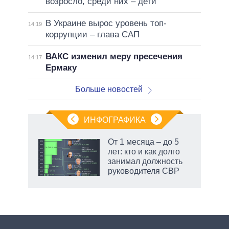
возросло, среди них – дети
В Украине вырос уровень топ-
14:19
коррупции – глава САП
ВАКС изменил меру пресечения
14:17
Ермаку
Больше новостей
ИНФОГРАФИКА
От 1 месяца – до 5
лет: кто и как долго
не за
занимал должность
асть
руководителя СВР
елью