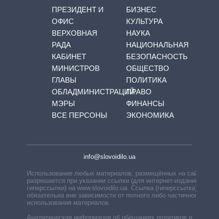
ПРЕЗИДЕНТ И
БИЗНЕС
ОФИС
КУЛЬТУРА
ВЕРХОВНАЯ
НАУКА
РАДА
НАЦИОНАЛЬНАЯ
КАБИНЕТ
БЕЗОПАСНОСТЬ
МИНИСТРОВ
ОБЩЕСТВО
ГЛАВЫ
ПОЛИТИКА
ОБЛАДМИНИСТРАЦИЙ
ПРАВО
МЭРЫ
ФИНАНСЫ
ВСЕ ПЕРСОНЫ
ЭКОНОМИКА
info@slovoidilo.ua
Использование любых материалов, размещённых на сайте,
разрешается при указании ссылки (для интернет-изданий —
гиперссылки) на www.slovoidilo.ua. Ссылка (гиперссылка)
обязательна вне зависимости от полного либо частичного
использования материалов.
Аналитическая информация об обещаниях политиков и