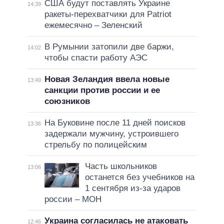
США будут поставлять Украине
14:39
ракеты-перехватчики для Patriot
ежемесячно – Зеленский
В Румынии затопили две баржи,
14:02
чтобы спасти работу АЭС
Новая Зеландия ввела новые
13:49
санкции против россии и ее
союзников
На Буковине после 11 дней поисков
13:36
задержали мужчину, устроившего
стрельбу по полицейским
Часть школьников
13:06
останется без учебников на
1 сентября из-за ударов
россии – МОН
Украина согласилась не атаковать
12:46