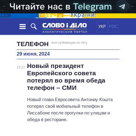
1206
УКР
РОС
НОВОСТИ
ТЕЛЕФОН
все публикации по тегу
29 июня, 2024
ОБЕЩАНИЯ
ЛЕНТА
ПОЛИТИКА
Новый президент
СОБЫТИЯ
ЭКОНОМИКА
12:17
ПОЛИТИКИ
Европейского совета
СТАТЬИ
ОБЩЕСТВО
потерял во время обеда
ИНФОГРАФИКА
МНЕНИЯ
МИР
ВСЕ ПОЛИТИКИ
телефон – СМИ
ОБЗОРЫ
ПРЕЗИДЕНТ И ОФИС
ВИДЕО
Новый глава Евросовета Антониу Кошта
ДАЙДЖЕСТЫ
ВЕРХОВНАЯ РАДА
потерял свой мобильный телефон в
ПОДДЕРЖАТЬ
КАБИНЕТ МИНИСТРОВ
Лиссабоне после прогулки по улицам и
ГЛАВЫ ОБЛАДМИНИСТРАЦИЙ
обеда в ресторане.
СРАВНЕНИЕ ПОЛИТИКОВ
МЭРЫ