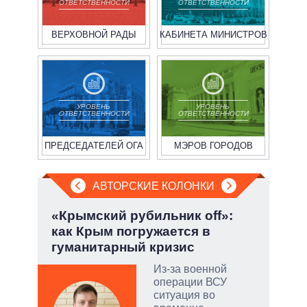
ОТВЕТСТВЕННОСТИ
ОТВЕТСТВЕННОСТИ
ВЕРХОВНОЙ РАДЫ
КАБИНЕТА МИНИСТРОВ
УРОВЕНЬ
УРОВЕНЬ
ОТВЕТСТВЕННОСТИ
ОТВЕТСТВЕННОСТИ
ПРЕДСЕДАТЕЛЕЙ ОГА
МЭРОВ ГОРОДОВ
АВТОРСКИЕ КОЛОНКИ
:
«Крымский рубильник off»:
При
как Крым погружается в
пер
гуманитарный кризис
опе
тый
Из-за военной
операции ВСУ
ситуация во