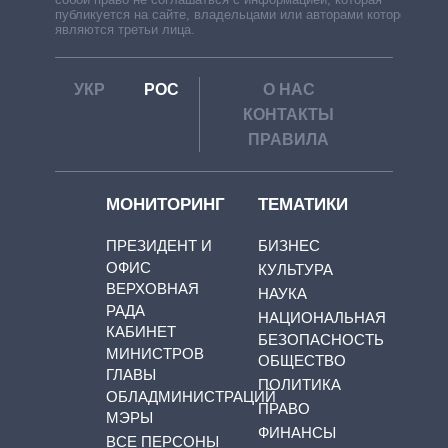
публикуется на сайте, владельцами или авторами которой
являются третьи лица.
УКР
РОС
О НАС
КОНТАКТЫ
ПРАВИЛА
МОНИТОРИНГ
ТЕМАТИКИ
ПРЕЗИДЕНТ И
БИЗНЕС
ОФИС
КУЛЬТУРА
ВЕРХОВНАЯ
НАУКА
РАДА
НАЦИОНАЛЬНАЯ
КАБИНЕТ
БЕЗОПАСНОСТЬ
МИНИСТРОВ
ОБЩЕСТВО
ГЛАВЫ
ПОЛИТИКА
ОБЛАДМИНИСТРАЦИЙ
ПРАВО
МЭРЫ
ФИНАНСЫ
ВСЕ ПЕРСОНЫ