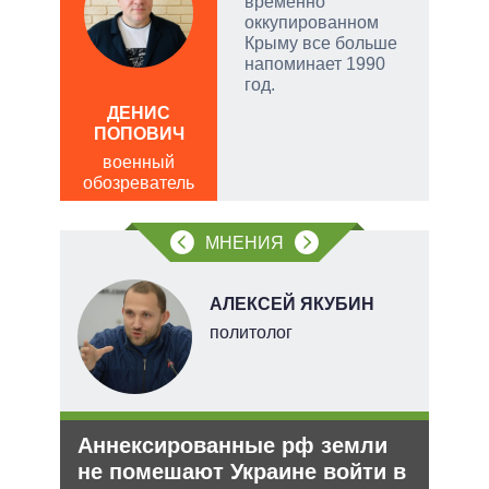
чатые
временно
ем
оккупированном
Крыму все больше
напоминает 1990
а
год.
ДЕНИС
Д
ПОПОВИЧ
ПО
военный
в
обозреватель
обо
МНЕНИЯ
О
АЛЕКСЕЙ ЯКУБИН
перт
политолог
Аннексированные рф земли
Рез
не помешают Украине войти в
рф 