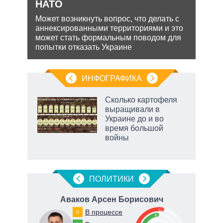
НАТО
Несм
обяз
ения
Может возникнуть вопрос, что делать с
поли
аннексированными территориями и это
важн
ляет
может стать формальным поводом для
попытки отказать Украине
ИНФОГРАФИКА
Сколько картофеля
о
выращивали в
Украине до и во
время большой
ic
войны
рф
ПОЛИТИКИ
ч
Аваков Арсен Борисович
К
52
В процессе
0
48
66