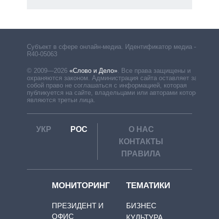
Субъект в сфере онлайн-медиа. Идентификатор медиа –
R40-05063
© 2009—2026
«Слово и Дело»
.
Все права защищены и
охраняются законом. Администрация сайта оставляет за
собой право не соглашаться с информацией, которая
публикуется на сайте, владельцами или авторами которой
являются третьи лица.
УКР
РОС
О НАС
КОНТАКТЫ
ПРАВИЛА
МОНИТОРИНГ
ТЕМАТИКИ
ПРЕЗИДЕНТ И
БИЗНЕС
ОФИС
КУЛЬТУРА