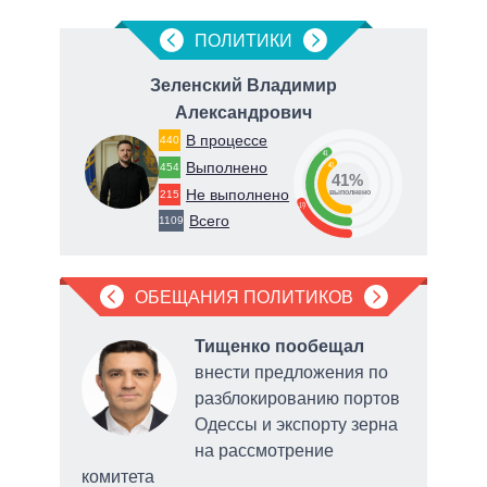
ПОЛИТИКИ
Зеленский Владимир
Александрович
В процессе
440
41
Выполнено
40
454
о
41%
Не выполнено
215
выполнено
19
Всего
1109
ОБЕЩАНИЯ ПОЛИТИКОВ
, что
Тищенко пообещал
внести предложения по
ит
разблокированию портов
ии
Одессы и экспорту зерна
риев
на рассмотрение
комитета