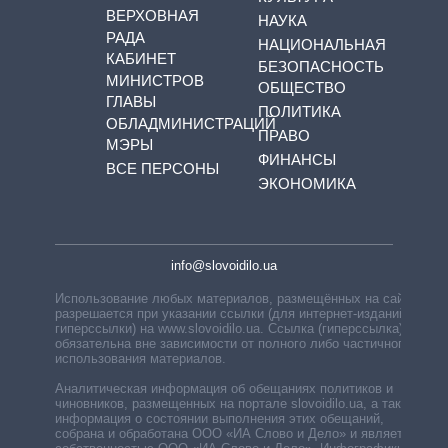
ВЕРХОВНАЯ
НАУКА
РАДА
НАЦИОНАЛЬНАЯ
КАБИНЕТ
БЕЗОПАСНОСТЬ
МИНИСТРОВ
ОБЩЕСТВО
ГЛАВЫ
ПОЛИТИКА
ОБЛАДМИНИСТРАЦИЙ
ПРАВО
МЭРЫ
ФИНАНСЫ
ВСЕ ПЕРСОНЫ
ЭКОНОМИКА
info@slovoidilo.ua
Использование любых материалов, размещённых на сайте,
разрешается при указании ссылки (для интернет-изданий —
гиперссылки) на www.slovoidilo.ua. Ссылка (гиперссылка)
обязательна вне зависимости от полного либо частичного
использования материалов.
Аналитическая информация об обещаниях политиков и
чиновников, размещенных на портале slovoidilo.ua, а также
информация о состоянии выполнения этих обещаний,
собрана и обработана ООО «ИА Слово и Дело» и является