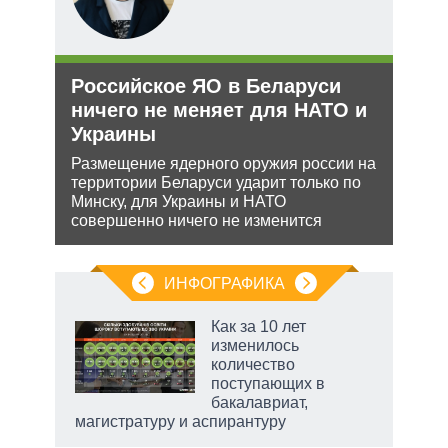
Российское ЯО в Беларуси
Укр
рф
ничего не меняет для НАТО и
дец
Украины
теп
ра
йская
Размещение ядерного оружия россии на
Деце
 этот
территории Беларуси ударит только по
позв
Минску, для Украины и НАТО
кото
совершенно ничего не изменится
без 
ИНФОГРАФИКА
Как за 10 лет
изменилось
количество
ет
поступающих в
бакалавриат,
магистратуру и аспирантуру