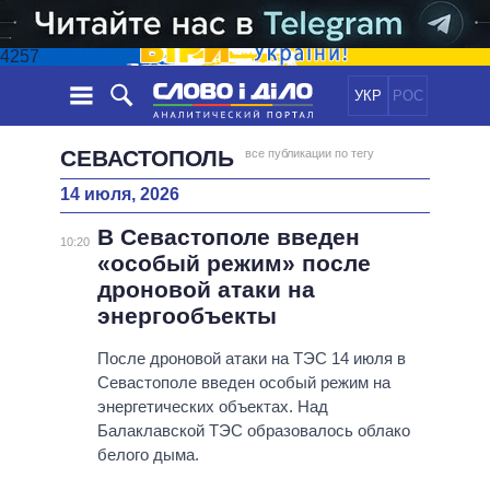
4257
УКР
РОС
НОВОСТИ
СЕВАСТОПОЛЬ
все публикации по тегу
14 июля, 2026
ОБЕЩАНИЯ
ЛЕНТА
ПОЛИТИКА
В Севастополе введен
СОБЫТИЯ
ЭКОНОМИКА
10:20
ПОЛИТИКИ
«особый режим» после
СТАТЬИ
ОБЩЕСТВО
дроновой атаки на
ИНФОГРАФИКА
МНЕНИЯ
МИР
ВСЕ ПОЛИТИКИ
энергообъекты
ОБЗОРЫ
ПРЕЗИДЕНТ И ОФИС
ВИДЕО
После дроновой атаки на ТЭС 14 июля в
ДАЙДЖЕСТЫ
ВЕРХОВНАЯ РАДА
Севастополе введен особый режим на
ПОДДЕРЖАТЬ
КАБИНЕТ МИНИСТРОВ
энергетических объектах. Над
ГЛАВЫ ОБЛАДМИНИСТРАЦИЙ
Балаклавской ТЭС образовалось облако
СРАВНЕНИЕ ПОЛИТИКОВ
белого дыма.
МЭРЫ