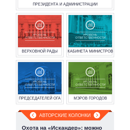
ПРЕЗИДЕНТА И АДМИНИСТРАЦИИ
УРОВЕНЬ
УРОВЕНЬ
ОТВЕТСТВЕННОСТИ
ОТВЕТСТВЕННОСТИ
ВЕРХОВНОЙ РАДЫ
КАБИНЕТА МИНИСТРОВ
УРОВЕНЬ
УРОВЕНЬ
ОТВЕТСТВЕННОСТИ
ОТВЕТСТВЕННОСТИ
ПРЕДСЕДАТЕЛЕЙ ОГА
МЭРОВ ГОРОДОВ
АВТОРСКИЕ КОЛОНКИ
:
Охота на «Искандер»: можно
Пят