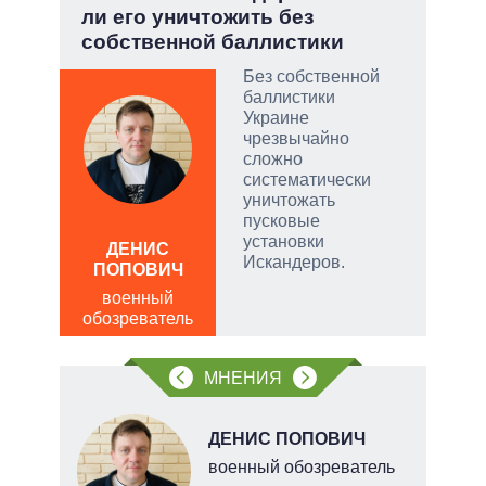
ли его уничтожить без
Укр
собственной баллистики
тый
Без собственной
баллистики
Украине
чатые
чрезвычайно
ем
сложно
систематически
уничтожать
а
пусковые
АЛ
установки
Р
ДЕНИС
Искандеров.
ПОПОВИЧ
пол
обо
военный
обозреватель
МНЕНИЯ
В
ДЕНИС ПОПОВИЧ
ких
военный обозреватель