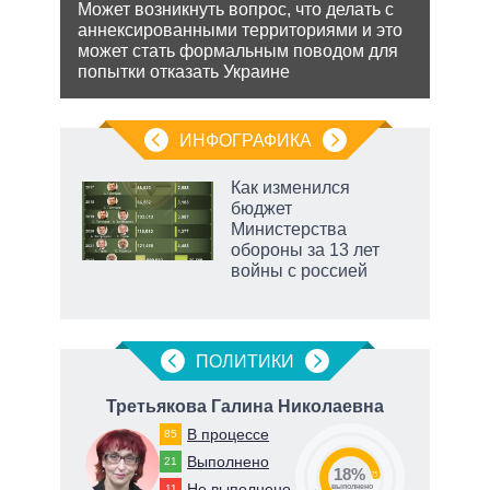
экс
ения
Может возникнуть вопрос, что делать с
аннексированными территориями и это
Бела
ляет
может стать формальным поводом для
мише
попытки отказать Украине
НАТО
нача
ИНФОГРАФИКА
Как изменился
о
бюджет
Министерства
обороны за 13 лет
ic
войны с россией
маги
ПОЛИТИКИ
ч
Третьякова Галина Николаевна
К
В процессе
85
Выполнено
21
18%
73
Не выполнено
11
о
выполнено