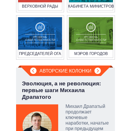
ВЕРХОВНОЙ РАДЫ
КАБИНЕТА МИНИСТРОВ
УРОВЕНЬ
УРОВЕНЬ
ОТВЕТСТВЕННОСТИ
ОТВЕТСТВЕННОСТИ
ПРЕДСЕДАТЕЛЕЙ ОГА
МЭРОВ ГОРОДОВ
АВТОРСКИЕ КОЛОНКИ
но
Эволюция, а не революция:
При
первые шаги Михаила
пер
Драпатого
опе
ой
Михаил Драпатый
продолжает
ключевые
наработки, начатые
при предыдущем