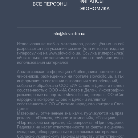
ФИНАНСЫ
ВСЕ ПЕРСОНЫ
ЭКОНОМИКА
info@slovoidilo.ua
Использование любых материалов, размещённых на сайте,
разрешается при указании ссылки (для интернет-изданий —
гиперссылки) на www.slovoidilo.ua. Ссылка (гиперссылка)
обязательна вне зависимости от полного либо частичного
использования материалов.
Аналитическая информация об обещаниях политиков и
чиновников, размещенных на портале slovoidilo.ua, а также
информация о состоянии выполнения этих обещаний,
собрана и обработана ООО «ИА Слово и Дело» и является
собственностью ООО «ИА Слово и Дело». Инфографики,
размещенные на портале slovoidilo.ua, созданы ОО «Система
народного контроля Слово и Дело» и являются
собственностью ОО «Система народного контроля Слово и
Дело».
Материалы, отмеченные значками, публикуются на правах
рекламы: «Промо», «Новости компаний», «Позиция»,
«Партнерский материал», «Спецпроект», «При поддержке».
Редакция не несет ответственности за факты и оценочные
суждения, обнародованные в рекламных материалах.
Согласно украинскому законодательству ответственность за