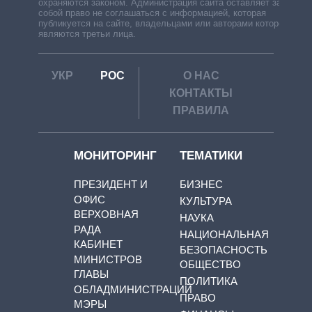
охраняются законом. Администрация сайта оставляет за
собой право не соглашаться с информацией, которая
публикуется на сайте, владельцами или авторами которой
являются третьи лица.
УКР
РОС
О НАС
КОНТАКТЫ
ПРАВИЛА
МОНИТОРИНГ
ТЕМАТИКИ
ПРЕЗИДЕНТ И
БИЗНЕС
ОФИС
КУЛЬТУРА
ВЕРХОВНАЯ
НАУКА
РАДА
НАЦИОНАЛЬНАЯ
КАБИНЕТ
БЕЗОПАСНОСТЬ
МИНИСТРОВ
ОБЩЕСТВО
ГЛАВЫ
ПОЛИТИКА
ОБЛАДМИНИСТРАЦИЙ
ПРАВО
МЭРЫ