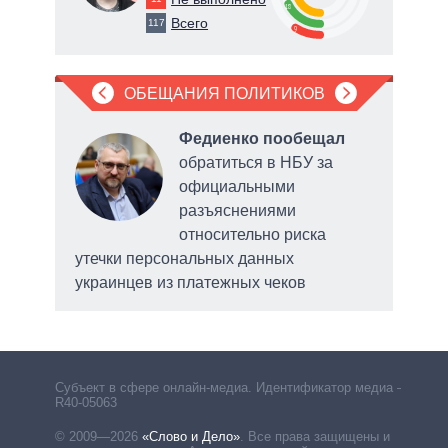
18
Всего
117
9
ОБЕЩАНИЯ ПОЛИТИКОВ
Федиенко пообещал
 по
обратиться в НБУ за
ртов
официальными
ерна
разъяснениями
относительно риска
утечки персональных данных
украинцев из платежных чеков
Субъект в сфере онлайн-медиа. Идентификатор медиа –
R40-05063
© 2009—2026
«Слово и Дело»
.
Все права защищены и