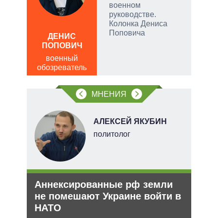
и
военном
руководстве.
Колонка Дениса
Поповича
ДЕНИС
Д
ПОПОВИЧ
ПО
военный
в
обозреватель
обо
МНЕНИЯ
О
АЛЕКСЕЙ ЯКУБИН
перт
политолог
Аннексированные рф земли
Зая
не помешают Украине войти в
яде
НАТО
пут