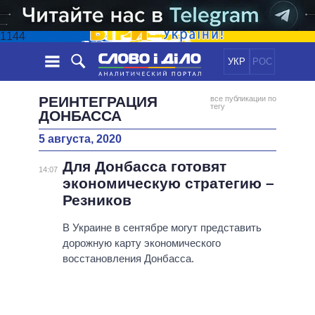
1144
УКР
РОС
НОВОСТИ
РЕИНТЕГРАЦИЯ
все публикации по
тегу
ДОНБАССА
ОБЕЩАНИЯ
ЛЕНТА
ПОЛИТИКА
5 августа, 2020
СОБЫТИЯ
ЭКОНОМИКА
ПОЛИТИКИ
Для Донбасса готовят
14:07
СТАТЬИ
ОБЩЕСТВО
экономическую стратегию –
ИНФОГРАФИКА
МНЕНИЯ
МИР
ВСЕ ПОЛИТИКИ
Резников
ОБЗОРЫ
ПРЕЗИДЕНТ И ОФИС
ВИДЕО
В Украине в сентябре могут представить
ДАЙДЖЕСТЫ
ВЕРХОВНАЯ РАДА
дорожную карту экономического
ПОДДЕРЖАТЬ
КАБИНЕТ МИНИСТРОВ
восстановления Донбасса.
ГЛАВЫ ОБЛАДМИНИСТРАЦИЙ
СРАВНЕНИЕ ПОЛИТИКОВ
МЭРЫ