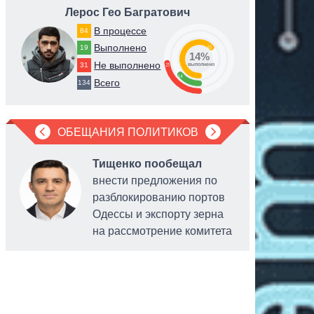
Лерос Гео Багратович
Федо
В процессе
84
Выполнено
19
63
14%
Не выполнено
31
23
выполнено
14
Всего
134
ОБЕЩАНИЯ ПОЛИТИКОВ
Тищенко пообещал
внести предложения по
разблокированию портов
Одессы и экспорту зерна
на рассмотрение комитета
персонал
платежны