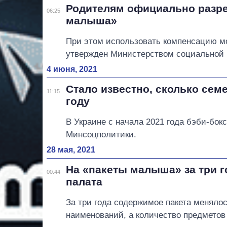
Родителям официально разре
06:25
малыша»
При этом использовать компенсацию мо
утвержден Министерством социальной 
4 июня, 2021
Стало известно, сколько сем
11:15
году
В Украине с начала 2021 года бэби-бо
Минсоцполитики.
28 мая, 2021
На «пакеты малыша» за три го
00:44
палата
За три года содержимое пакета менялос
наименований, а количество предметов 