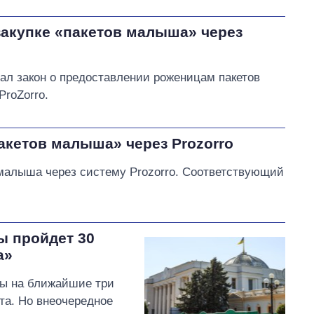
закупке «пакетов малыша» через
ал закон о предоставлении роженицам пакетов
ProZorro.
акетов малыша» через Prozorrо
 малыша через систему Prozorro. Соответствующий
ы пройдет 30
а»
ты на ближайшие три
рта. Но внеочередное