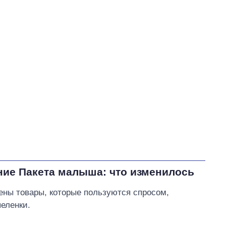
Криклий Владислав Артурович
49
В процессе
0
51
Выполнено
94
51%
Не выполнено
90
выполнено
0
Всего
184
Яценко пообещал
, что в
ближайшее время подаст
исковое заявление в суд
относительно повышения
тарифов на воду в Умани
ние Пакета малыша: что изменилось
ны товары, которые пользуются спросом,
пеленки.