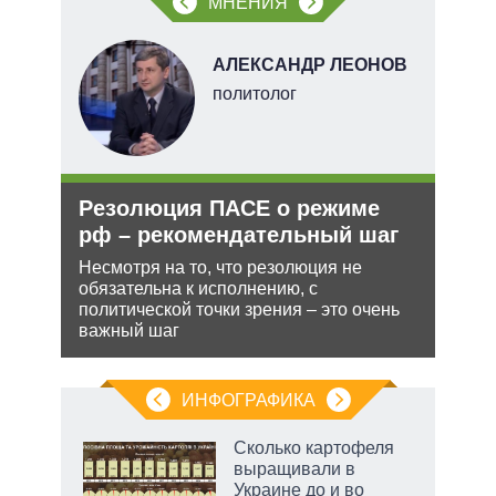
МНЕНИЯ
Н
АЛЕКСАНДР ЛЕОНОВ
политолог
ли
Резолюция ПАСЕ о режиме
Зая
ти в
рф – рекомендательный шаг
яде
пут
Несмотря на то, что резолюция не
экс
обязательна к исполнению, с
ь с
политической точки зрения – это очень
 это
Бела
важный шаг
 для
мише
НАТО
нача
ИНФОГРАФИКА
 5
Сколько картофеля
го
выращивали в
сть
Украине до и во