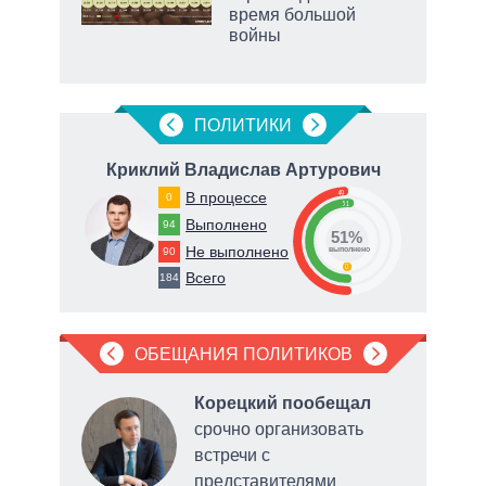
ВР
время большой
войны
маги
ПОЛИТИКИ
ч
Криклий Владислав Артурович
Ге
49
В процессе
0
51
Выполнено
94
51%
Не выполнено
90
о
выполнено
0
Всего
184
ОБЕЩАНИЯ ПОЛИТИКОВ
ла
Корецкий пообещал
рку
срочно организовать
встречи с
нии
представителями