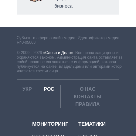
бизнеса
Субъект в сфере онлайн-медиа. Идентификатор медиа –
R40-05063
© 2009—2026
«Слово и Дело»
.
Все права защищены и
охраняются законом. Администрация сайта оставляет за
собой право не соглашаться с информацией, которая
публикуется на сайте, владельцами или авторами которой
являются третьи лица.
УКР
РОС
О НАС
КОНТАКТЫ
ПРАВИЛА
МОНИТОРИНГ
ТЕМАТИКИ