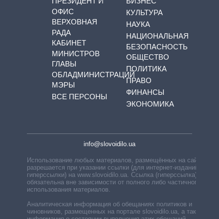
ПРЕЗИДЕНТ И
БИЗНЕС
ОФИС
КУЛЬТУРА
ВЕРХОВНАЯ
НАУКА
РАДА
НАЦИОНАЛЬНАЯ
КАБИНЕТ
БЕЗОПАСНОСТЬ
МИНИСТРОВ
ОБЩЕСТВО
ГЛАВЫ
ПОЛИТИКА
ОБЛАДМИНИСТРАЦИЙ
ПРАВО
МЭРЫ
ФИНАНСЫ
ВСЕ ПЕРСОНЫ
ЭКОНОМИКА
info@slovoidilo.ua
Использование любых материалов, размещённых на сайте,
разрешается при указании ссылки (для интернет-изданий —
гиперссылки) на www.slovoidilo.ua. Ссылка (гиперссылка)
обязательна вне зависимости от полного либо частичного
использования материалов.
Аналитическая информация об обещаниях политиков и
чиновников, размещенных на портале slovoidilo.ua, а также
информация о состоянии выполнения этих обещаний,