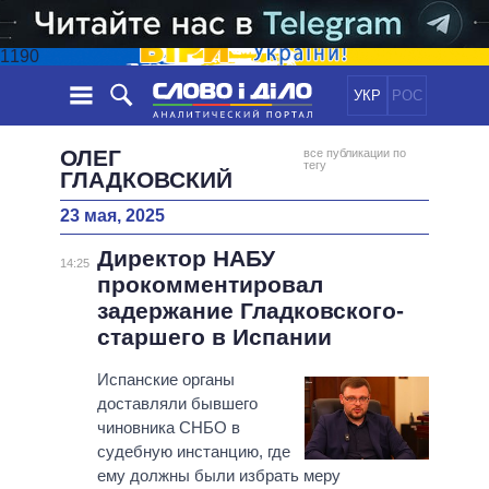
1190
УКР
РОС
НОВОСТИ
ОЛЕГ
все публикации по
тегу
ГЛАДКОВСКИЙ
ОБЕЩАНИЯ
ЛЕНТА
ПОЛИТИКА
23 мая, 2025
СОБЫТИЯ
ЭКОНОМИКА
ПОЛИТИКИ
Директор НАБУ
14:25
СТАТЬИ
ОБЩЕСТВО
прокомментировал
ИНФОГРАФИКА
МНЕНИЯ
МИР
ВСЕ ПОЛИТИКИ
задержание Гладковского-
ОБЗОРЫ
ПРЕЗИДЕНТ И ОФИС
старшего в Испании
ВИДЕО
ДАЙДЖЕСТЫ
ВЕРХОВНАЯ РАДА
Испанские органы
ПОДДЕРЖАТЬ
КАБИНЕТ МИНИСТРОВ
доставляли бывшего
ГЛАВЫ ОБЛАДМИНИСТРАЦИЙ
чиновника СНБО в
СРАВНЕНИЕ ПОЛИТИКОВ
судебную инстанцию, где
МЭРЫ
ему должны были избрать меру