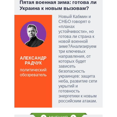
.
Пятая военная зима: готова ли
Эво
Украина к новым вызовам?
пер
Дра
Новый Кабмин и
ы:
СНБО говорят о
а
«планах
е
устойчивости», но
а –
готова ли страна к
новой военной
.
зиме?Анализируем
ла
три ключевых
направления, от
АЛЕКСАНДР
, а
которых будет
РАДЧУК
Д
чаще
зависеть
ПО
политический
яжном
безопасность
обозреватель
в
украинцев: защита
обо
неба, развитие сети
укрытий и
готовность
энергетики к новым
российским атакам.