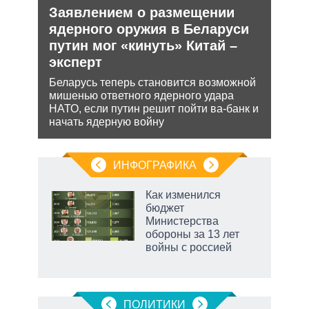
е
Заявлением о размещении
Анн
аг
ядерного оружия в Беларуси
не 
путин мог «кинуть» Китай –
НА
эксперт
Може
ень
анне
Беларусь теперь становится возможной
може
мишенью ответного ядерного удара
попы
НАТО, если путин решит пойти ва-банк и
начать ядерную войну
ИНФОГРАФИКА
 как
Как изменился
чипы
бюджет
ды и
Министерства
т на
обороны за 13 лет
войны с россией
маги
ПОЛИТИКИ