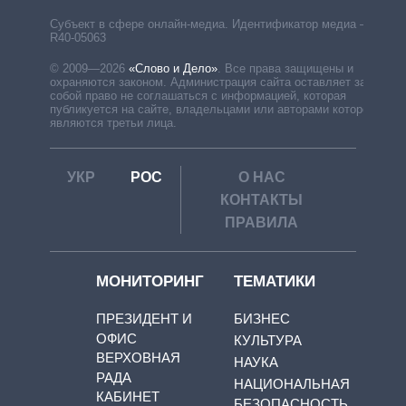
Субъект в сфере онлайн-медиа. Идентификатор медиа –
R40-05063
© 2009—2026
«Слово и Дело»
.
Все права защищены и
охраняются законом. Администрация сайта оставляет за
собой право не соглашаться с информацией, которая
публикуется на сайте, владельцами или авторами которой
являются третьи лица.
УКР
РОС
О НАС
КОНТАКТЫ
ПРАВИЛА
МОНИТОРИНГ
ТЕМАТИКИ
ПРЕЗИДЕНТ И
БИЗНЕС
ОФИС
КУЛЬТУРА
ВЕРХОВНАЯ
НАУКА
РАДА
НАЦИОНАЛЬНАЯ
КАБИНЕТ
БЕЗОПАСНОСТЬ