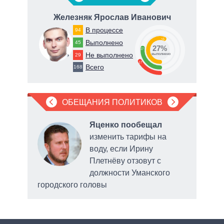
ч
Железняк Ярослав Иванович
В процессе
94
56
Выполнено
45
27%
27
Не выполнено
29
о
выполнено
17
Всего
168
ОБЕЩАНИЯ ПОЛИТИКОВ
ла
Яценко пообещал
рку
изменить тарифы на
воду, если Ирину
нии
Плетнёву отзовут с
должности Уманского
городского головы
подд