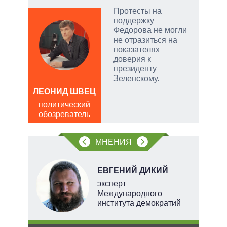
Дра
Протесты на
поддержку
ой
Федорова не могли
не отразиться на
показателях
доверия к
президенту
и
Зеленскому.
ЛЕОНИД ШВЕЦ
Д
политический
ПО
обозреватель
в
обо
МНЕНИЯ
НОВ
ЕВГЕНИЙ ДИКИЙ
эксперт
Международного
института демократий