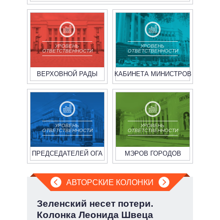
УРОВЕНЬ
УРОВЕНЬ
ОТВЕТСТВЕННОСТИ
ОТВЕТСТВЕННОСТИ
ВЕРХОВНОЙ РАДЫ
КАБИНЕТА МИНИСТРОВ
УРОВЕНЬ
УРОВЕНЬ
ОТВЕТСТВЕННОСТИ
ОТВЕТСТВЕННОСТИ
ПРЕДСЕДАТЕЛЕЙ ОГА
МЭРОВ ГОРОДОВ
АВТОРСКИЕ КОЛОНКИ
но
Зеленский несет потери.
Эво
Колонка Леонида Швеца
пер