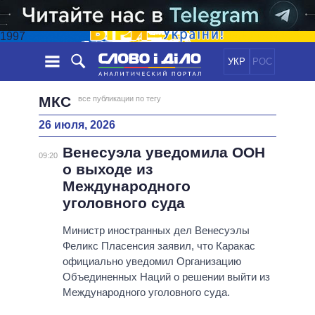
1997
УКР
РОС
НОВОСТИ
МКС
все публикации по тегу
26 июля, 2026
ОБЕЩАНИЯ
ЛЕНТА
ПОЛИТИКА
Венесуэла уведомила ООН
СОБЫТИЯ
ЭКОНОМИКА
09:20
ПОЛИТИКИ
о выходе из
СТАТЬИ
ОБЩЕСТВО
Международного
ИНФОГРАФИКА
МНЕНИЯ
МИР
ВСЕ ПОЛИТИКИ
уголовного суда
ОБЗОРЫ
ПРЕЗИДЕНТ И ОФИС
ВИДЕО
Министр иностранных дел Венесуэлы
ДАЙДЖЕСТЫ
ВЕРХОВНАЯ РАДА
Феликс Пласенсия заявил, что Каракас
ПОДДЕРЖАТЬ
КАБИНЕТ МИНИСТРОВ
официально уведомил Организацию
ГЛАВЫ ОБЛАДМИНИСТРАЦИЙ
Объединенных Наций о решении выйти из
СРАВНЕНИЕ ПОЛИТИКОВ
Международного уголовного суда.
МЭРЫ