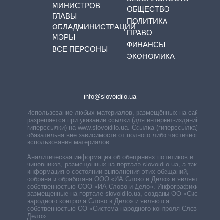
МИНИСТРОВ
ОБЩЕСТВО
ГЛАВЫ
ПОЛИТИКА
ОБЛАДМИНИСТРАЦИЙ
ПРАВО
МЭРЫ
ФИНАНСЫ
ВСЕ ПЕРСОНЫ
ЭКОНОМИКА
info@slovoidilo.ua
Использование любых материалов, размещённых на сайте,
разрешается при указании ссылки (для интернет-изданий —
гиперссылки) на www.slovoidilo.ua. Ссылка (гиперссылка)
обязательна вне зависимости от полного либо частичного
использования материалов.
Аналитическая информация об обещаниях политиков и
чиновников, размещенных на портале slovoidilo.ua, а также
информация о состоянии выполнения этих обещаний,
собрана и обработана ООО «ИА Слово и Дело» и является
собственностью ООО «ИА Слово и Дело». Инфографики,
размещенные на портале slovoidilo.ua, созданы ОО «Система
народного контроля Слово и Дело» и являются
собственностью ОО «Система народного контроля Слово и
Дело».