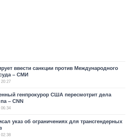
ирует ввести санкции против Международного
суда – СМИ
 20:27
енный генпрокурор США пересмотрит дела
мпа – CNN
 06:34
сал указ об ограничениях для трансгендерных
в
 02:38