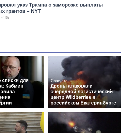
ировал указ Трампа о заморозке выплаты
х грантов – NYT
02:35
 списки для
7 августа
а: Кабмин
Дроны атаковали
равила
очередной логистический
ения
центр Wildberries в
ергии
российском Екатеринбурге