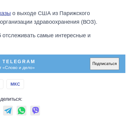
казы
о выходе США из Парижского
организации здравоохранения (ВОЗ).
об отслеживать самые интересные и
В TELEGRAM
Подписаться
т «Слово и дело»
МКС
делиться: