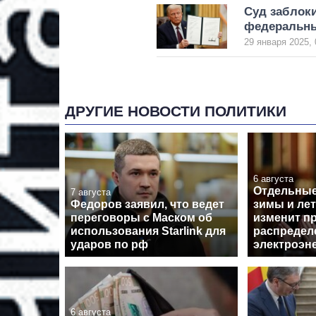
Суд заблок
федеральны
29 января 2025, 
ДРУГИЕ НОВОСТИ ПОЛИТИКИ
6 августа
Отдельные
7 августа
Федоров заявил, что ведет
зимы и лет
переговоры с Маском об
изменит п
использования Starlink для
распредел
ударов по рф
электроэн
6 августа