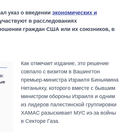
ал указ о введении
экономических и
 участвуют в расследованиях
ношении граждан США или их союзников, в
Как отмечает издание, это решение
совпало с визитом в Вашингтон
о:
премьер-министра Израиля Биньямина
ые
Нетаньяху, которого вместе с бывшим
министром обороны Израиля и одним
Восемь
из лидеров палестинской группировки
массированных
ударов по Украине
ХАМАС разыскивает МУС из-за войны
за лето: Киев и
в Секторе Газа.
область стали
главной целью рф