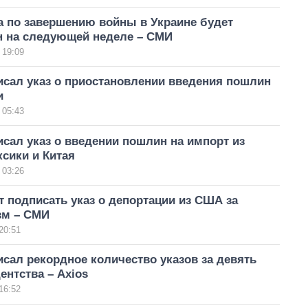
а по завершению войны в Украине будет
н на следующей неделе – СМИ
 19:09
исал указ о приостановлении введения пошлин
и
 05:43
сал указ о введении пошлин на импорт из
сики и Китая
 03:26
 подписать указ о депортации из США за
зм – СМИ
20:51
сал рекордное количество указов за девять
ентства – Axios
16:52