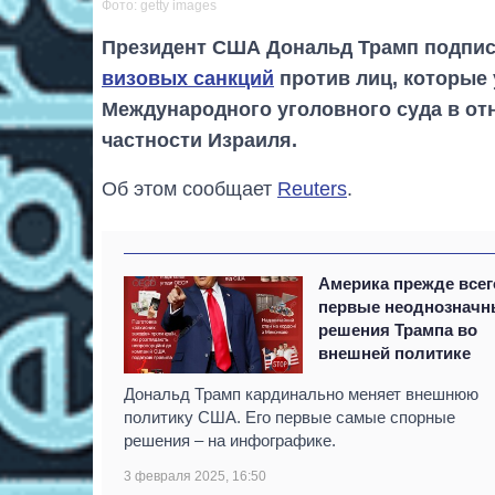
Фото: getty images
Президент США Дональд Трамп подпис
визовых санкций
против лиц, которые
Международного уголовного суда в от
частности Израиля.
Об этом сообщает
Reuters
.
Америка прежде всег
первые неоднозначн
решения Трампа во
внешней политике
Дональд Трамп кардинально меняет внешнюю
политику США. Его первые самые спорные
решения – на инфографике.
3 февраля 2025, 16:50