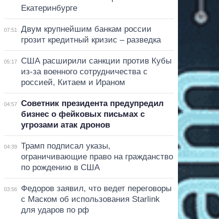
Екатеринбурге
Двум крупнейшим банкам россии
07:51
грозит кредитный кризис – разведка
США расширили санкции против Кубы
05:17
из-за военного сотрудничества с
россией, Китаем и Ираном
Советник президента предупредил
04:57
бизнес о фейковых письмах с
угрозами атак дронов
Трамп подписал указы,
04:39
ограничивающие право на гражданство
по рождению в США
Федоров заявил, что ведет переговоры
03:56
с Маском об использования Starlink
для ударов по рф