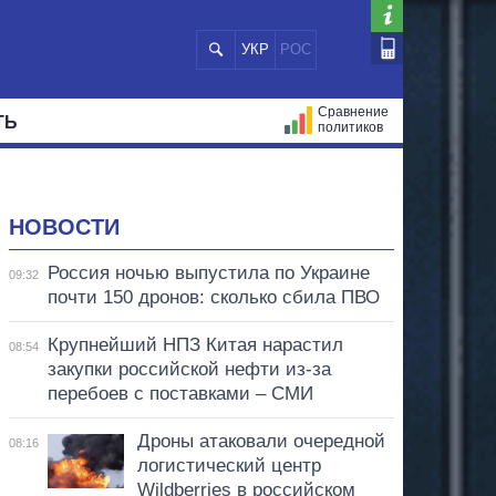
УКР
РОС
Сравнение
ТЬ
политиков
СТРАЦИЙ
МЭРЫ
ВСЕ ПЕРСОНЫ
НОВОСТИ
Россия ночью выпустила по Украине
09:32
почти 150 дронов: сколько сбила ПВО
Крупнейший НПЗ Китая нарастил
08:54
закупки российской нефти из-за
перебоев с поставками – СМИ
Дроны атаковали очередной
08:16
логистический центр
Wildberries в российском