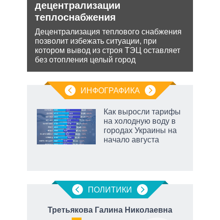
уси
децентрализации
рф 
–
теплоснабжения
Несм
обяз
Децентрализация теплового снабжения
поли
позволит избежать ситуации, при
жной
важн
котором вывод из строя ТЭЦ оставляет
а
без отопления целый город
анк и
ИНФОГРАФИКА
Как выросли тарифы
на холодную воду в
ков
городах Украины на
 за
начало августа
ости
ПОЛИТИКИ
ич
Третьякова Галина Николаевна
Ге