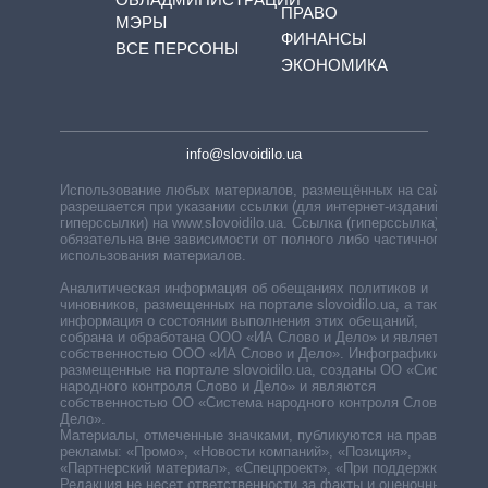
ПРАВО
МЭРЫ
ФИНАНСЫ
ВСЕ ПЕРСОНЫ
ЭКОНОМИКА
info@slovoidilo.ua
Использование любых материалов, размещённых на сайте,
разрешается при указании ссылки (для интернет-изданий —
гиперссылки) на www.slovoidilo.ua. Ссылка (гиперссылка)
обязательна вне зависимости от полного либо частичного
использования материалов.
Аналитическая информация об обещаниях политиков и
чиновников, размещенных на портале slovoidilo.ua, а также
информация о состоянии выполнения этих обещаний,
собрана и обработана ООО «ИА Слово и Дело» и является
собственностью ООО «ИА Слово и Дело». Инфографики,
размещенные на портале slovoidilo.ua, созданы ОО «Система
народного контроля Слово и Дело» и являются
собственностью ОО «Система народного контроля Слово и
Дело».
Материалы, отмеченные значками, публикуются на правах
рекламы: «Промо», «Новости компаний», «Позиция»,
«Партнерский материал», «Спецпроект», «При поддержке».
Редакция не несет ответственности за факты и оценочные