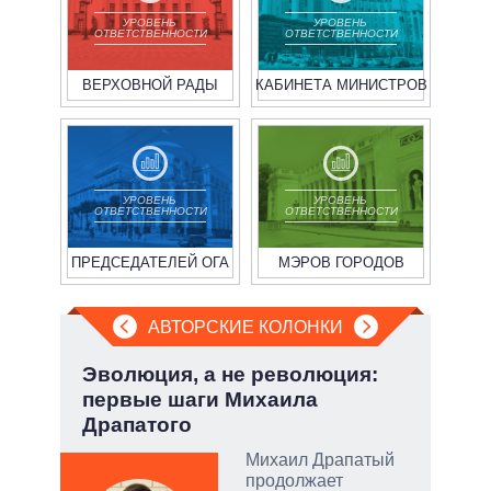
УРОВЕНЬ
УРОВЕНЬ
ОТВЕТСТВЕННОСТИ
ОТВЕТСТВЕННОСТИ
ВЕРХОВНОЙ РАДЫ
КАБИНЕТА МИНИСТРОВ
УРОВЕНЬ
УРОВЕНЬ
ОТВЕТСТВЕННОСТИ
ОТВЕТСТВЕННОСТИ
ПРЕДСЕДАТЕЛЕЙ ОГА
МЭРОВ ГОРОДОВ
АВТОРСКИЕ КОЛОНКИ
Эволюция, а не революция:
Июл
первые шаги Михаила
Кол
Драпатого
Михаил Драпатый
огли
продолжает