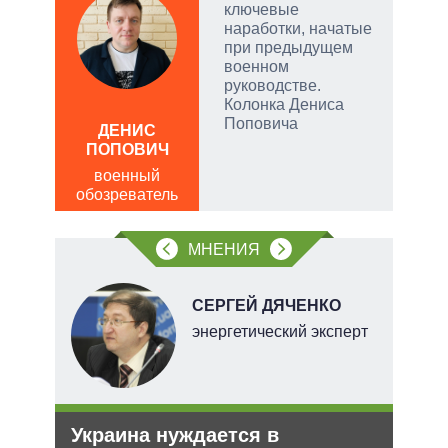
на
ключевые
наработки, начатые
при предыдущем
военном
руководстве.
Колонка Дениса
ЛЕО
Поповича
ДЕНИС
пол
ПОПОВИЧ
обо
военный
обозреватель
МНЕНИЯ
СЕРГЕЙ ДЯЧЕНКО
энергетический эксперт
тий
и
Украина нуждается в
Рез