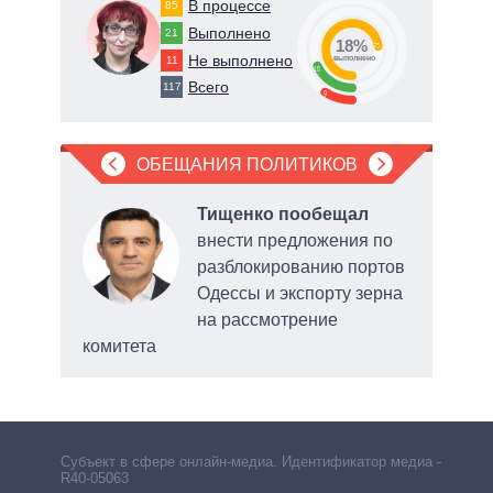
В процессе
85
Выполнено
21
18%
73
Не выполнено
11
о
выполнено
18
Всего
117
9
ОБЕЩАНИЯ ПОЛИТИКОВ
что в
Тищенко пообещал
даст
внести предложения по
 суд
разблокированию портов
ения
Одессы и экспорту зерна
мани
на рассмотрение
комитета
расш
Субъект в сфере онлайн-медиа. Идентификатор медиа –
R40-05063