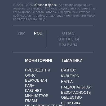
© 2009—2026
«Слово и Дело»
.
Все права защищены и
охраняются законом. Администрация сайта оставляет за
собой право не соглашаться с информацией, которая
публикуется на сайте, владельцами или авторами которой
являются третьи лица.
УКР
РОС
О НАС
КОНТАКТЫ
ПРАВИЛА
МОНИТОРИНГ
ТЕМАТИКИ
ПРЕЗИДЕНТ И
БИЗНЕС
ОФИС
КУЛЬТУРА
ВЕРХОВНАЯ
НАУКА
РАДА
НАЦИОНАЛЬНАЯ
КАБИНЕТ
БЕЗОПАСНОСТЬ
МИНИСТРОВ
ОБЩЕСТВО
ГЛАВЫ
ПОЛИТИКА
ОБЛАДМИНИСТРАЦИЙ