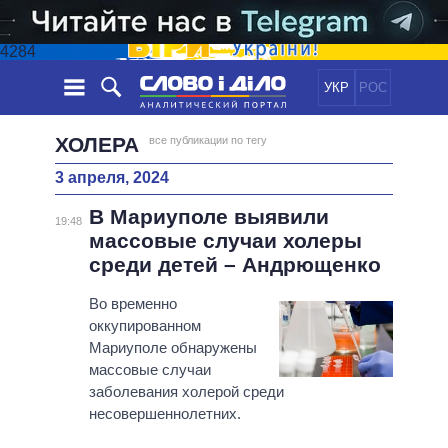
4284
УКР
РОС
НОВОСТИ
ХОЛЕРА
все публикации по тегу
3 апреля, 2024
ОБЕЩАНИЯ
ЛЕНТА
ПОЛИТИКА
В Мариуполе выявили
СОБЫТИЯ
ЭКОНОМИКА
19:48
ПОЛИТИКИ
массовые случаи холеры
СТАТЬИ
ОБЩЕСТВО
среди детей – Андрющенко
ИНФОГРАФИКА
МНЕНИЯ
МИР
ВСЕ ПОЛИТИКИ
ОБЗОРЫ
Во временно
ПРЕЗИДЕНТ И ОФИС
ВИДЕО
оккупированном
ДАЙДЖЕСТЫ
ВЕРХОВНАЯ РАДА
Мариуполе обнаружены
ПОДДЕРЖАТЬ
КАБИНЕТ МИНИСТРОВ
массовые случаи
ГЛАВЫ ОБЛАДМИНИСТРАЦИЙ
заболевания холерой среди
СРАВНЕНИЕ ПОЛИТИКОВ
несовершеннолетних.
МЭРЫ