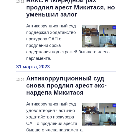
ВАКС в очередной раз
13:52
продлил арест Микитася, но
уменьшил залог
Антикоррупционный суд
поддержал ходатайство
прокурора САП о
продлении срока
содержания под стражей бывшего члена
парламента.
31 марта, 2023
Антикоррупционный суд
13:04
снова продлил арест экс-
нардепа Микитася
Антикоррупционный суд
удовлетворил частично
ходатайство прокурора
САП о продлении ареста
бывшего члена парламента.