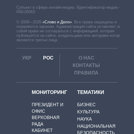
Субъект в сфере онлайн-медиа. Идентификатор медиа –
R40-05063
© 2009—2026
«Слово и Дело»
.
Все права защищены и
охраняются законом. Администрация сайта оставляет за
собой право не соглашаться с информацией, которая
публикуется на сайте, владельцами или авторами которой
являются третьи лица.
УКР
РОС
О НАС
КОНТАКТЫ
ПРАВИЛА
МОНИТОРИНГ
ТЕМАТИКИ
ПРЕЗИДЕНТ И
БИЗНЕС
ОФИС
КУЛЬТУРА
ВЕРХОВНАЯ
НАУКА
РАДА
НАЦИОНАЛЬНАЯ
КАБИНЕТ
БЕЗОПАСНОСТЬ