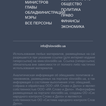
МИНИСТРОВ
ОБЩЕСТВО
ГЛАВЫ
ПОЛИТИКА
ОБЛАДМИНИСТРАЦИЙ
ПРАВО
МЭРЫ
ФИНАНСЫ
ВСЕ ПЕРСОНЫ
ЭКОНОМИКА
info@slovoidilo.ua
Использование любых материалов, размещённых на сайте,
разрешается при указании ссылки (для интернет-изданий —
гиперссылки) на www.slovoidilo.ua. Ссылка (гиперссылка)
обязательна вне зависимости от полного либо частичного
использования материалов.
Аналитическая информация об обещаниях политиков и
чиновников, размещенных на портале slovoidilo.ua, а также
информация о состоянии выполнения этих обещаний,
собрана и обработана ООО «ИА Слово и Дело» и является
собственностью ООО «ИА Слово и Дело». Инфографики,
размещенные на портале slovoidilo.ua, созданы ОО «Система
народного контроля Слово и Дело» и являются
собственностью ОО «Система народного контроля Слово и
Дело».