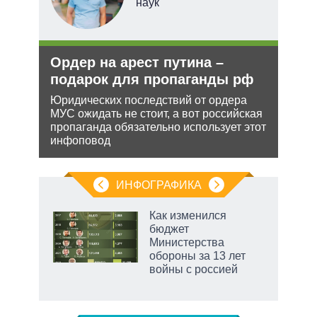
наук
тий
и
Ордер на арест путина –
Рос
уси
подарок для пропаганды рф
нич
–
Укр
Юридических последствий от ордера
МУС ожидать не стоит, а вот российская
Разм
пропаганда обязательно использует этот
терр
жной
инфоповод
Минс
а
сове
анк и
ИНФОГРАФИКА
рифы
Как изменился
у в
бюджет
 на
Министерства
обороны за 13 лет
войны с россией