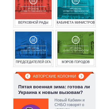
УРОВЕНЬ
УРОВЕНЬ
ОТВЕТСТВЕННОСТИ
ОТВЕТСТВЕННОСТИ
ВЕРХОВНОЙ РАДЫ
КАБИНЕТА МИНИСТРОВ
УРОВЕНЬ
УРОВЕНЬ
ОТВЕТСТВЕННОСТИ
ОТВЕТСТВЕННОСТИ
ПРЕДСЕДАТЕЛЕЙ ОГА
МЭРОВ ГОРОДОВ
АВТОРСКИЕ КОЛОНКИ
.
Пятая военная зима: готова ли
Эво
Украина к новым вызовам?
пер
Дра
Новый Кабмин и
ы:
СНБО говорят о