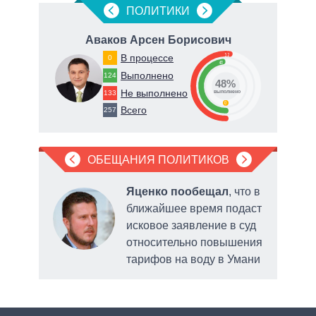
ПОЛИТИКИ
Аваков Арсен Борисович
52
В процессе
0
48
Выполнено
124
48%
Не выполнено
133
о
выполнено
0
Всего
257
ОБЕЩАНИЯ ПОЛИТИКОВ
л
Яценко пообещал
, что в
ближайшее время подаст
исковое заявление в суд
относительно повышения
тарифов на воду в Умани
объе
нахо