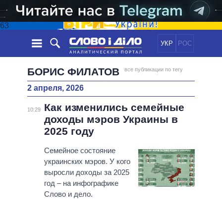
63
УКР
РОС
НОВОСТИ
БОРИС ФИЛАТОВ
все публикации по тегу
2 апреля, 2026
ОБЕЩАНИЯ
ЛЕНТА
ПОЛИТИКА
Как изменились семейные
СОБЫТИЯ
ЭКОНОМИКА
10:29
ПОЛИТИКИ
доходы мэров Украины в
СТАТЬИ
ОБЩЕСТВО
2025 году
ИНФОГРАФИКА
МНЕНИЯ
МИР
ВСЕ ПОЛИТИКИ
ОБЗОРЫ
Семейное состояние
ПРЕЗИДЕНТ И ОФИС
ВИДЕО
украинских мэров. У кого
ДАЙДЖЕСТЫ
ВЕРХОВНАЯ РАДА
выросли доходы за 2025
ПОДДЕРЖАТЬ
КАБИНЕТ МИНИСТРОВ
год – на инфографике
ГЛАВЫ ОБЛАДМИНИСТРАЦИЙ
Слово и дело.
СРАВНЕНИЕ ПОЛИТИКОВ
МЭРЫ