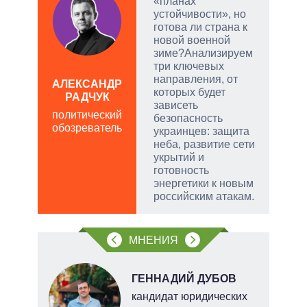
а
«планах
е
устойчивости», но
а –
готова ли страна к
новой военной
.
зиме?Анализируем
ла
три ключевых
направления, от
АЛЕКСАНДР
, а
которых будет
РАДЧУК
Д
чаще
зависеть
ПО
политический
яжном
безопасность
обозреватель
в
украинцев: защита
обо
неба, развитие сети
укрытий и
готовность
энергетики к новым
российским атакам.
МНЕНИЯ
ГЕННАДИЙ ДУБОВ
кандидат юридических