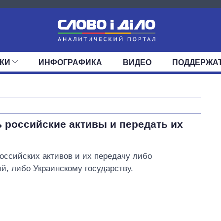
КИ
ИНФОГРАФИКА
ВИДЕО
ПОДДЕРЖА
ИС
ЛЕНТА
ВЕРХОВНАЯ РАДА
СОБЫТИЯ
СТАТЬИ
КАБИНЕТ МИНИСТРОВ
МНЕНИЯ
ОБЗОРЫ
ГЛАВЫ ОБЛАДМИНИ
ДАЙДЖЕСТЫ
ПОЛИТИКА
ДЕПУТАТЫ
ЭКОНОМИКА
КОМИТЕТЫ
ФРАКЦИИ
ОБЩЕСТВО
ОКРУГА
МИР
Как изменился
 российские активы и передать их
бюджет
Министерства
обороны за 13 лет
ссийских активов и их передачу либо
войны с россией
й, либо Украинскому государству.