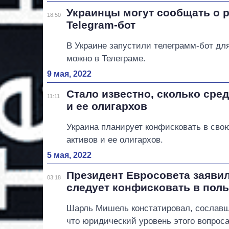
Украинцы могут сообщать о 
18:50
Telegram-бот
В Украине запустили телеграмм-бот дл
можно в Телеграме.
9 мая, 2022
Стало известно, сколько сре
11:11
и ее олигархов
Украина планирует конфисковать в сво
активов и ее олигархов.
5 мая, 2022
Президент Евросовета заяви
03:18
следует конфисковать в пол
Шарль Мишель констатировал, сославш
что юридический уровень этого вопроса 