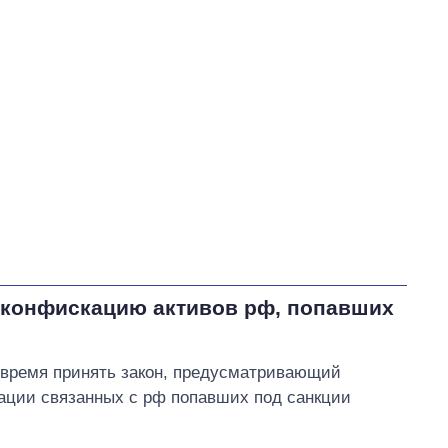
Вакарчук Святослав Иванович
В процессе
87
35
60
Выполнено
8
5%
Не выполнено
51
выполнено
Всего
146
5
Корецкий пообещал
срочно организовать
встречи с
 конфискацию активов рф, попавших
представителями бизнеса
время принять закон, предусматривающий
ации связанных с рф попавших под санкции