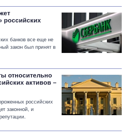
жет
» российских
ских банков все еще не
ный закон был принят в
ты относительно
сийских активов –
ороженных российских
ет законной, и
 репутации.