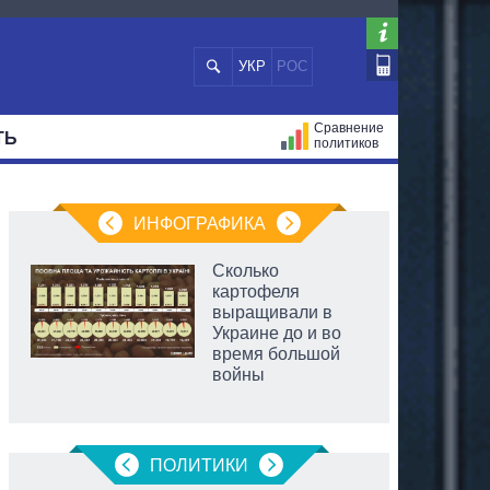
УКР
РОС
Сравнение
ТЬ
политиков
СТРАЦИЙ
МЭРЫ
ВСЕ ПЕРСОНЫ
ИНФОГРАФИКА
Сколько
картофеля
выращивали в
Украине до и во
время большой
войны
ПОЛИТИКИ