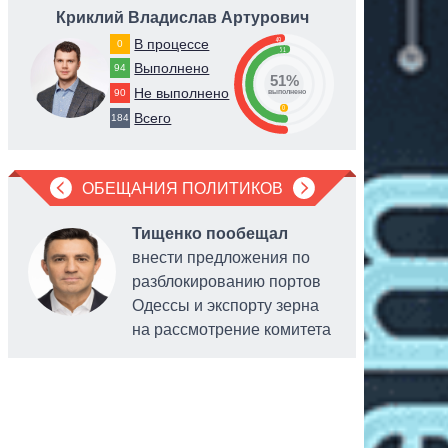
Криклий Владислав Артурович
Шмыг
49
В процессе
0
51
Выполнено
94
51%
Не выполнено
90
выполнено
0
Всего
184
ОБЕЩАНИЯ ПОЛИТИКОВ
Тищенко пообещал
внести предложения по
разблокированию портов
Одессы и экспорту зерна
на рассмотрение комитета
персонал
платежны