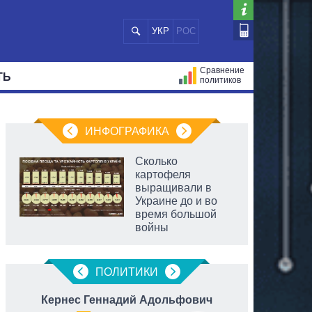
УКР
РОС
Сравнение
ТЬ
политиков
СТРАЦИЙ
МЭРЫ
ВСЕ ПЕРСОНЫ
ИНФОГРАФИКА
Сколько
картофеля
выращивали в
Украине до и во
время большой
войны
ПОЛИТИКИ
Кернес Геннадий Адольфович
Бо