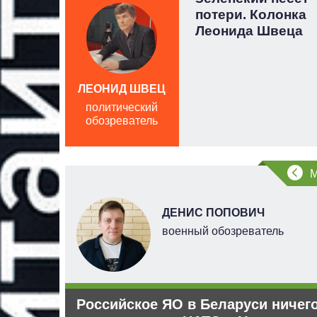
о.
потери. Колонка
еонида
Леонида Швеца
ЛЕОНИД ШВЕЦ
политический
обозреватель
ДЕНИС ПОПОВИЧ
ерт
военный обозреватель
Российское ЯО в Беларуси ничег