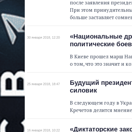
после заявления президен
При этом принудительны
больше заставляет сомне
«Национальные др
30 января 2018, 12:20
политические бое
В Киеве прошел марш На
о том, что это значит и к
Будущий президент
25 января 2018, 18:47
силовик
В следующем году в Укра
Кречетов делится мнение
«Диктаторские зако
16 января 2018, 10:22