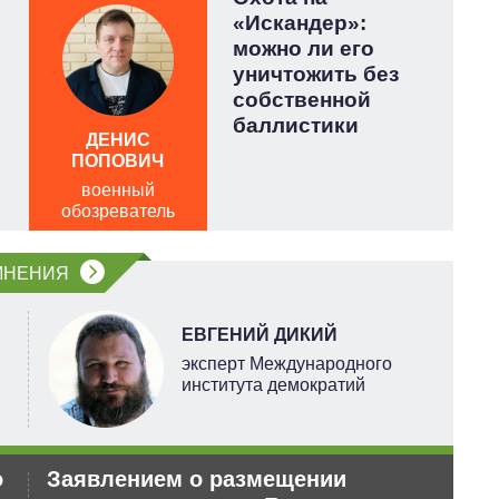
«Искандер»:
можно ли его
уничтожить без
собственной
баллистики
ДЕНИС
ПОПОВИЧ
военный
обозреватель
о
МНЕНИЯ
ЕВГЕНИЙ ДИКИЙ
эксперт Международного
института демократий
о
Заявлением о размещении
Ор