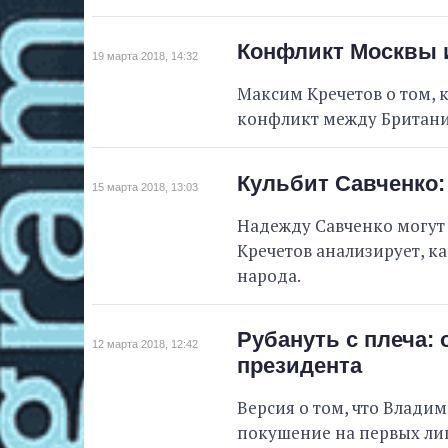
Конфликт Москвы и
19 марта 2018, 14:32
Максим Кречетов о том, 
конфликт между Британие
Кульбит Савченко:
15 марта 2018, 13:03
Надежду Савченко могут 
Кречетов анализирует, ка
народа.
Рубануть с плеча: 
12 марта 2018, 12:42
президента
Версия о том, что Влади
покушение на первых лиц