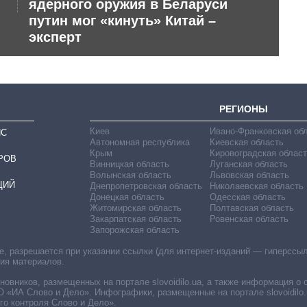
ядерного оружия в Беларуси
дл
путин мог «кинуть» Китай –
эксперт
РЕГИОНЫ
Киев
Ивано-Франковская об
ИС
Автономная республика
Киевская область
Крым
Кировоградская област
РОВ
Винницкая область
Луганская область
Волынская область
Львовская область
ЦИЙ
Днепропетровская область
Николаевская область
Донецкая область
Одесская область
Житомирская область
Полтавская область
Закарпатская область
Ровенская область
Запорожская область
 разрешается при указании ссылки (для интернет-изданий — гиперссылки
ния материалов.
овников, размещенных на портале slovoidilo.ua, а также информация о 
«ИА Слово и Дело». Инфографики, размещенные на портале slovoidilo.
о контроля Слово и Дело».