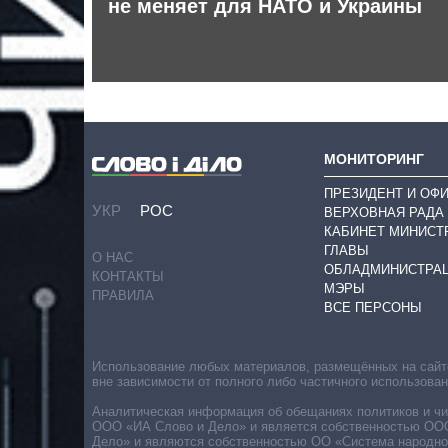
абжения
не меняет для НАТО и Украины
МОНИТОРИНГ
ПРЕЗИДЕНТ И ОФ
УКР
РОС
ВЕРХОВНАЯ РАДА
КАБИНЕТ МИНИСТ
ГЛАВЫ
О НАС
ОБЛАДМИНИСТРА
КОНТАКТЫ
МЭРЫ
ПРАВИЛА
ВСЕ ПЕРСОНЫ
Использование любых материалов, размещённых на сайте,
вне зависимости от полного либо частичного использова
Аналитическая информация об обещаниях политиков и чин
ООО «ИА Слово и Дело» и является собственностью ООО 
Дело» и являются собственностью ОО «Система народног