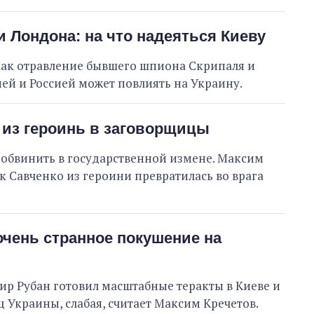
В процессе
2
35
63
Выполнено
59
63%
 Лондона: на что надеяться Киеву
Не выполнено
33
выполнено
2
Всего
94
как отравление бывшего шпиона Скрипаля и
й и Россией может повлиять на Украину.
 из героинь в заговорщицы
Яценко пообещал
, что в
обвинить в государственной измене. Максим
ближайшее время подаст
исковое заявление в суд
к Савченко из героини превратилась во врага
относительно повышения
тарифов на воду в Умани
очень странное покушение на
мир Рубан готовил масштабные теракты в Киеве и
 Украины, слабая, считает Максим Кречетов.