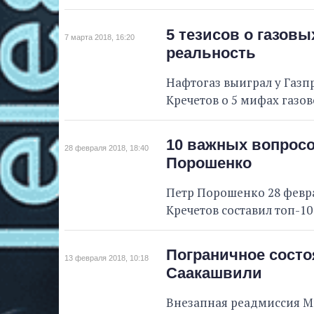
5 тезисов о газов
7 марта 2018, 16:20
реальность
Нафтогаз выиграл у Газп
Кречетов о 5 мифах газо
10 важных вопросо
28 февраля 2018, 18:40
Порошенко
Петр Порошенко 28 февр
Кречетов составил топ-10
Пограничное состо
13 февраля 2018, 10:18
Саакашвили
Внезапная реадмиссия Ми