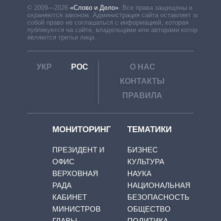
© 2009—2026
«Слово и Дело»
.
Все права защищены и
охраняются законом. Администрация сайта оставляет за
собой право не соглашаться с информацией, которая
публикуется на сайте, владельцами или авторами которой
являются третьи лица.
УКР
РОС
О НАС
КОНТАКТЫ
ПРАВИЛА
МОНИТОРИНГ
ТЕМАТИКИ
ПРЕЗИДЕНТ И
БИЗНЕС
ОФИС
КУЛЬТУРА
ВЕРХОВНАЯ
НАУКА
РАДА
НАЦИОНАЛЬНАЯ
КАБИНЕТ
БЕЗОПАСНОСТЬ
МИНИСТРОВ
ОБЩЕСТВО
ГЛАВЫ
ПОЛИТИКА