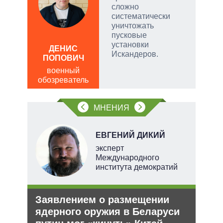
дить
сложно
систематически
уничтожать
пусковые
АЛ
установки
Р
ДЕНИС
Искандеров.
ПОПОВИЧ
пол
обо
военный
обозреватель
МНЕНИЯ
В
ЕВГЕНИЙ ДИКИЙ
ких
эксперт
Международного
института демократий
Заявлением о размещении
Рез
рф
ядерного оружия в Беларуси
рф 