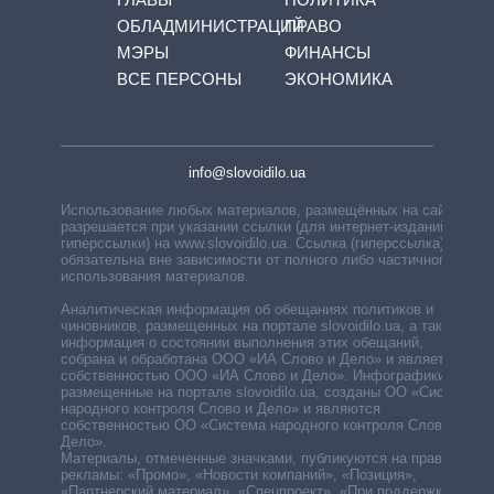
ОБЛАДМИНИСТРАЦИЙ
ПРАВО
МЭРЫ
ФИНАНСЫ
ВСЕ ПЕРСОНЫ
ЭКОНОМИКА
info@slovoidilo.ua
Использование любых материалов, размещённых на сайте,
разрешается при указании ссылки (для интернет-изданий —
гиперссылки) на www.slovoidilo.ua. Ссылка (гиперссылка)
обязательна вне зависимости от полного либо частичного
использования материалов.
Аналитическая информация об обещаниях политиков и
чиновников, размещенных на портале slovoidilo.ua, а также
информация о состоянии выполнения этих обещаний,
собрана и обработана ООО «ИА Слово и Дело» и является
собственностью ООО «ИА Слово и Дело». Инфографики,
размещенные на портале slovoidilo.ua, созданы ОО «Система
народного контроля Слово и Дело» и являются
собственностью ОО «Система народного контроля Слово и
Дело».
Материалы, отмеченные значками, публикуются на правах
рекламы: «Промо», «Новости компаний», «Позиция»,
«Партнерский материал», «Спецпроект», «При поддержке».