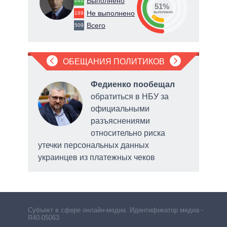
Выполнено
261
51%
Не выполнено
189
о
выполнено
12
Всего
509
ОБЕЩАНИЯ ПОЛИТИКОВ
л
в
Федиенко пообещал
обратиться в НБУ за
официальными
разъяснениями
ой
относительно риска
утечки персональных данных
украинцев из платежных чеков
Субъект в сфере онлайн-медиа. Идентификатор медиа –
R40-05063