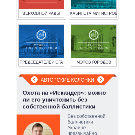
ВЕРХОВНОЙ РАДЫ
КАБИНЕТА МИНИСТРОВ
УРОВЕНЬ
УРОВЕНЬ
ОТВЕТСТВЕННОСТИ
ОТВЕТСТВЕННОСТИ
ПРЕДСЕДАТЕЛЕЙ ОГА
МЭРОВ ГОРОДОВ
АВТОРСКИЕ КОЛОНКИ
у:
Охота на «Искандер»: можно
Пят
ли его уничтожить без
Укр
собственной баллистики
Без собственной
баллистики
скую
Украине
чрезвычайно