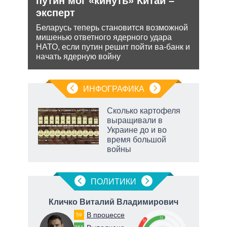
путин мог «кинуть» Китай –
ра
Несм
эксперт
йская
обяз
 этот
поли
Беларусь теперь становится возможной
важн
мишенью ответного ядерного удара
НАТО, если путин решит пойти ва-банк и
начать ядерную войну
ИНФОГРАФИКА
Сколько картофеля
выращивали в
Украине до и во
ет
время большой
войны
маги
ПОЛИТИКИ
ич
Кличко Виталий Владимирович
Т
В процессе
59
51
37
67