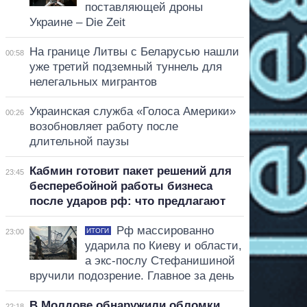
поставляющей дроны
Украине – Die Zeit
На границе Литвы с Беларусью нашли
00:58
уже третий подземный туннель для
нелегальных мигрантов
Украинская служба «Голоса Америки»
00:26
возобновляет работу после
длительной паузы
Кабмин готовит пакет решений для
23:45
бесперебойной работы бизнеса
после ударов рф: что предлагают
Рф массированно
ИТОГИ
23:00
ударила по Киеву и области,
а экс-послу Стефанишиной
вручили подозрение. Главное за день
В Молдове обнаружили обломки
22:18