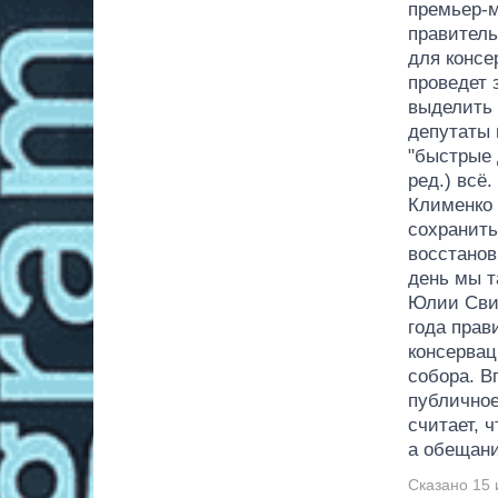
премьер-
правитель
для консе
проведет 
выделить 
депутаты 
"быстрые 
ред.) всё
Клименко 
сохранить 
восстанов
день мы 
Юлии Свир
года прав
консервац
собора. В
публичное
считает, 
а обещан
Сказано 15 