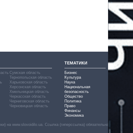
ТЕМАТИКИ
ласть
Сумская область
Бизнес
Тернопольская область
Культура
ь
Харьковская область
Наука
Херсонская область
Национальная
Хмельницкая область
безопасность
Черкасская область
Общество
Черниговская область
Политика
Черновицкая область
Право
Финансы
Экономика
) на www.slovoidilo.ua. Ссылка (гиперссылка) обязательна