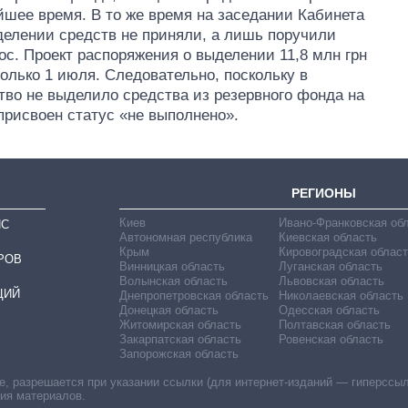
шее время. В то же время на заседании Кабинета
делении средств не приняли, а лишь поручили
с. Проект распоряжения о выделении 11,8 млн грн
олько 1 июля. Следовательно, поскольку в
тво не выделило средства из резервного фонда на
присвоен статус «не выполнено».
РЕГИОНЫ
Киев
Ивано-Франковская об
ИС
Автономная республика
Киевская область
Крым
Кировоградская област
РОВ
Винницкая область
Луганская область
Волынская область
Львовская область
ЦИЙ
Днепропетровская область
Николаевская область
Донецкая область
Одесская область
Житомирская область
Полтавская область
Закарпатская область
Ровенская область
Запорожская область
 разрешается при указании ссылки (для интернет-изданий — гиперссылки
ния материалов.