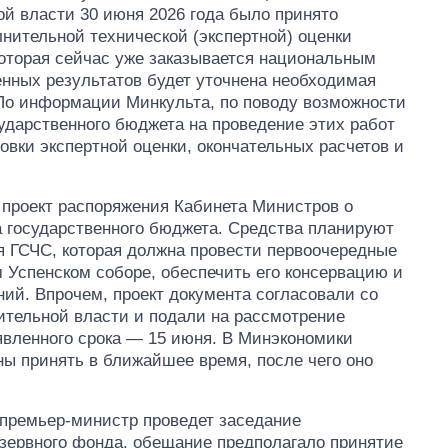
й власти 30 июня 2026 года было принято
нительной технической (экспертной) оценки
которая сейчас уже заказывается национальным
енных результатов будет уточнена необходимая
 По информации Минкульта, по поводу возможности
ударственного бюджета на проведение этих работ
овки экспертной оценки, окончательных расчетов и
 проект распоряжения Кабинета Министров о
а государственного бюджета. Средства планируют
я ГСЧС, которая должна провести первоочередные
 Успенском соборе, обеспечить его консервацию и
ий. Впрочем, проект документа согласовали со
тельной власти и подали на рассмотрение
аявленного срока — 15 июня. В Минэкономики
ы принять в ближайшее время, после чего оно
 премьер-министр проведет заседание
езервного фонда, обещание предполагало принятие