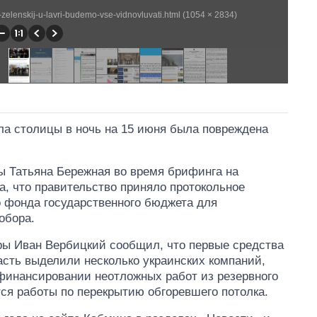
zelenskij-u-lavri-budemo-vse-vidnovluvati.html (1054 × 2834)
ла столицы в ночь на 15 июня была повреждена
ы Татьяна Бережная во время брифинга на
, что правительство приняло протокольное
о фонда государственного бюджета для
обора.
уры Иван Вербицкий сообщил, что первые средства
асть выделили несколько украинских компаний,
финансировании неотложных работ из резервного
ся работы по перекрытию обгоревшего потолка.