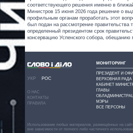
соответствующего решения именно в ближай
Министров 15 июня 2026 года решение о вы
профильным органам проработать этот вопро
был подан на рассмотрение правительства т
определенный президентом срок правительс
консервацию Успенского собора, обещанию 
МОНИТОРИНГ
ПРЕЗИДЕНТ И ОФ
УКР
РОС
ВЕРХОВНАЯ РАДА
КАБИНЕТ МИНИСТ
ГЛАВЫ
О НАС
ОБЛАДМИНИСТРА
КОНТАКТЫ
МЭРЫ
ПРАВИЛА
ВСЕ ПЕРСОНЫ
Использование любых материалов, размещённых на сайте,
вне зависимости от полного либо частичного использова