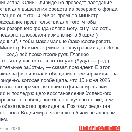
министра Юлии Свириденко проведет заседание
ства для выделения средств из резервного фонда
рвации об'єкта. «Сейчас премьер-министр
заседание правительства для того, чтобы
из резервного фонда (слава Богу, он у нас есть,
недавно голосовали изменения в бюджет)
деньги", чтобы максимально (законсервировать —
. Министр Клименко (министр внутренних дел Игорь
— ред.) всё проконтролирует. Главное —
то, что у нас есть, а потом уже (будут — ред.)
ительные работы», — сказал президент. В этот
также зафиксировали обещание премьер-министра
иденко, которая пообещала, что 15 июня 2026
ительство примет решение о финансировании
ии и последующего восстановления Успенского
прочем, это обещание было озвучено позже, чем
 обязательство президента. Поэтому редакция
что слова Владимира Зеленского были не анонсом,
ием.
НЕ ВЫПОЛНЕНО
июня 2026 г.