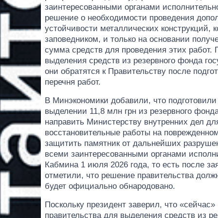
заинтересованными органами исполнительно
решение о необходимости проведения допол
устойчивости металлических конструкций, 
заповедником, и только на основании получ
сумма средств для проведения этих работ.
выделения средств из резервного фонда гос
они обратятся к Правительству после подгот
перечня работ.
В Минэкономики добавили, что подготовили
выделении 11,8 млн грн из резервного фонд
направить Министерству внутренних дел дл
восстановительные работы на поврежденном
защитить памятник от дальнейших разрушен
всеми заинтересованными органами исполни
Кабмина 1 июля 2026 года, то есть после з
отметили, что решение правительства должн
будет официально обнародовано.
Поскольку президент заверил, что «сейчас»
правительства для выделения средств из р