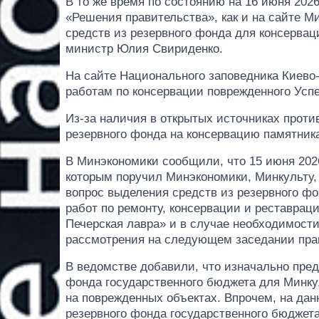
В то же время по состоянию на 16 июня 202
«Решения правительства», как и на сайте М
средств из резервного фонда для консервац
министр Юлия Свириденко.
На сайте Национального заповедника Киево-П
работам по консервации поврежденного Успе
Из-за наличия в открытых источниках прот
резервного фонда на консервацию памятник
В Минэкономики сообщили, что 15 июня 2026
которым поручил Минэкономики, Минкульту
вопрос выделения средств из резервного ф
работ по ремонту, консервации и реставрац
Печерская лавра» и в случае необходимост
рассмотрения на следующем заседании пра
В ведомстве добавили, что изначально пред
фонда государственного бюджета для Минкул
на поврежденных объектах. Впрочем, на дан
резервного фонда государственного бюджета