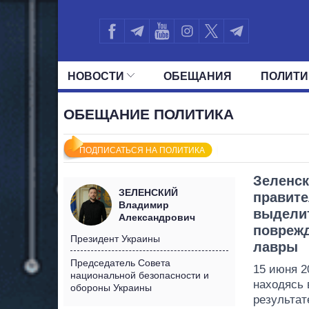
НОВОСТИ
ОБЕЩАНИЯ
ПОЛИТИ
ВСЕ ПОЛИТИКИ
ПРЕЗИДЕНТ И ОФ
ОБЕЩАНИЕ ПОЛИТИКА
ПОДПИСАТЬСЯ НА ПОЛИТИКА
Зеленск
ЗЕЛЕНСКИЙ
правите
Владимир
выделит
Александрович
поврежд
Президент Украины
лавры
Председатель Совета
15 июня 2
национальной безопасности и
находясь 
обороны Украины
результат