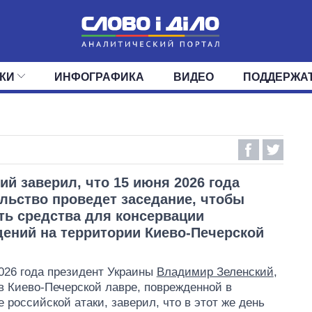
КИ
ИНФОГРАФИКА
ВИДЕО
ПОДДЕРЖА
ИС
ЛЕНТА
ВЕРХОВНАЯ РАДА
СОБЫТИЯ
СТАТЬИ
КАБИНЕТ МИНИСТРОВ
МНЕНИЯ
ОБЗОРЫ
ГЛАВЫ ОБЛАДМИНИ
ДАЙДЖЕСТЫ
ПОЛИТИКА
ДЕПУТАТЫ
ЭКОНОМИКА
КОМИТЕТЫ
ФРАКЦИИ
ОБЩЕСТВО
ОКРУГА
МИР
ий заверил, что 15 июня 2026 года
льство проведет заседание, чтобы
ь средства для консервации
ений на территории Киево-Печерской
026 года президент Украины
Владимир Зеленский
,
в Киево-Печерской лавре, поврежденной в
е российской атаки, заверил, что в этот же день