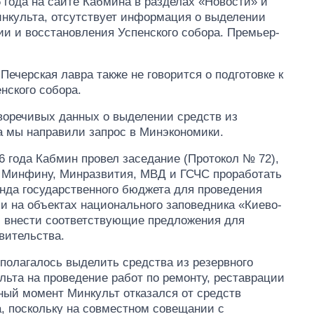
6 года на сайте Кабмина в разделах «Новости» и
инкульта, отсутствует информация о выделении
ии и восстановления Успенского собора. Премьер-
Восемь
массированных
ечерская лавра также не говорится о подготовке к
ударов по Украине
нского собора.
за лето: Киев и
область стали
иворечивых данных о выделении средств из
главной целью рф
а мы направили запрос в Минэкономики.
 года Кабмин провел заседание (Протокол № 72),
, Минфину, Минразвития, МВД и ГСЧС проработать
онда государственного бюджета для проведения
ии на объектах национального заповедника «Киево-
и внести соответствующие предложения для
вительства.
полагалось выделить средства из резервного
ьта на проведение работ по ремонту, реставрации
ный момент Минкульт отказался от средств
, поскольку на совместном совещании с