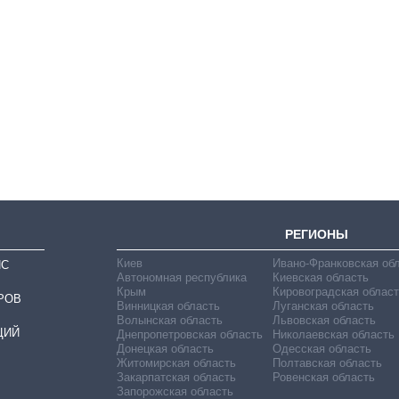
Восемь
массированных
ударов по Украине
за лето: Киев и
область стали
главной целью рф
РЕГИОНЫ
Киев
Ивано-Франковская об
ИС
Автономная республика
Киевская область
Крым
Кировоградская област
РОВ
Винницкая область
Луганская область
Волынская область
Львовская область
ЦИЙ
Днепропетровская область
Николаевская область
Донецкая область
Одесская область
Житомирская область
Полтавская область
Закарпатская область
Ровенская область
Запорожская область