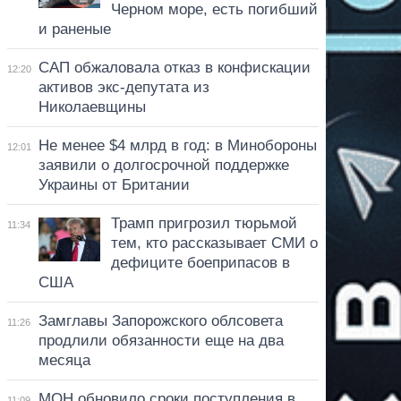
Черном море, есть погибший
и раненые
САП обжаловала отказ в конфискации
12:20
активов экс-депутата из
Николаевщины
Не менее $4 млрд в год: в Минобороны
12:01
заявили о долгосрочной поддержке
Украины от Британии
Трамп пригрозил тюрьмой
11:34
тем, кто рассказывает СМИ о
дефиците боеприпасов в
США
Замглавы Запорожского облсовета
11:26
продлили обязанности еще на два
месяца
МОН обновило сроки поступления в
11:09