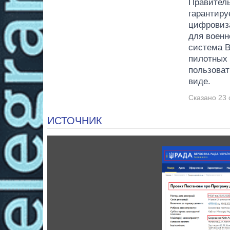
Правител
гарантиру
цифровиза
для воен
система 
пилотных 
пользоват
виде.
Сказано 23 
ИСТОЧНИК