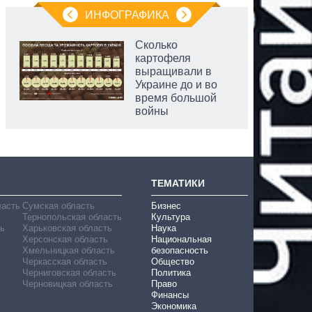
ИНФОГРАФИКА
Сколько
картофеля
выращивали в
Украине до и во
время большой
войны
ТЕМАТИКИ
ласть
Сумская область
Бизнес
Тернопольская область
Культура
ь
Харьковская область
Наука
Херсонская область
Национальная
Хмельницкая область
безопасность
Черкасская область
Общество
Черниговская область
Политика
Черновицкая область
Право
Финансы
Экономика