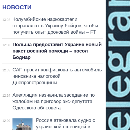
НОВОСТИ
Колумбийские наркокартели
13:02
отправляют в Украину бойцов, чтобы
получить опыт дроновой войны – FT
Польша предоставит Украине новый
12:50
пакет военной помощи – посол
Боднар
САП просит конфисковать автомобиль
12:35
чиновника налоговой
Днепропетровщины
Апелляция назначила заседание по
12:24
жалобам на приговор экс-депутата
Одесского облсовета
Россия атаковала судно с
12:20
украинской пшеницей в