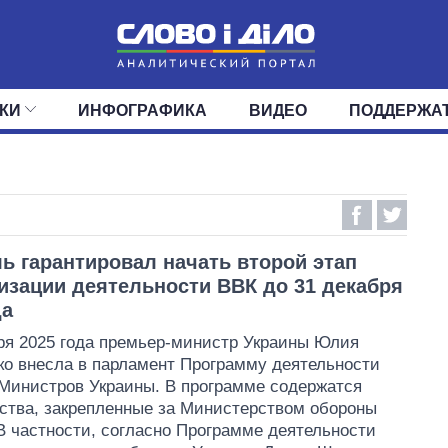
КИ
ИНФОГРАФИКА
ВИДЕО
ПОДДЕРЖА
ИС
ЛЕНТА
ВЕРХОВНАЯ РАДА
СОБЫТИЯ
СТАТЬИ
КАБИНЕТ МИНИСТРОВ
МНЕНИЯ
ОБЗОРЫ
ГЛАВЫ ОБЛАДМИНИ
ДАЙДЖЕСТЫ
ПОЛИТИКА
ДЕПУТАТЫ
ЭКОНОМИКА
КОМИТЕТЫ
ФРАКЦИИ
ОБЩЕСТВО
ОКРУГА
МИР
 гарантировал начать второй этап
зации деятельности ВВК до 31 декабря
да
ря 2025 года премьер-министр Украины Юлия
о внесла в парламент Программу деятельности
Министров Украины. В программе содержатся
ства, закрепленные за Министерством обороны
В частности, согласно Программе деятельности