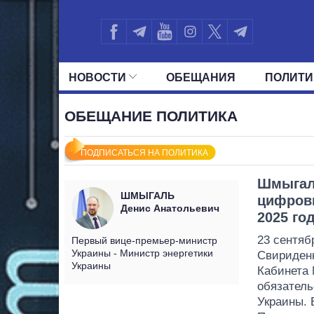
НОВОСТИ
ОБЕЩАНИЯ
ПОЛИТИ
ВСЕ ПОЛИТИКИ
ПРЕЗИДЕНТ И ОФ
ОБЕЩАНИЕ ПОЛИТИКА
ПОДПИСАТЬСЯ НА ПОЛИТИКА
Шмыгаль
ШМЫГАЛЬ
цифрови
Денис Анатольевич
2025 го
23 сентяб
Первый вице-премьер-министр
Украины - Министр энергетики
Свириденк
Украины
Кабинета 
обязатель
Украины. 