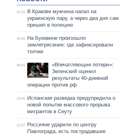
В Кракове мужчина напал на
01:53
украинскую пару, а через два дня сам
пришел в полицию
На Буковине произошло
00:55
землетрясение: где зафиксировали
толчки
«Впечатляющие потери»:
00:41
Зеленский оценил
результаты 40-дневной
операции против рф
Испанская разведка предупредила о
23:55
новой попытке массового прорыва
мигрантов в Сеуту
Россияне ударили по центру
21:57
Павлограда, есть пострадавшие