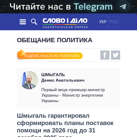
УКР
РОС
НОВОСТИ
ОБЕЩАНИЕ ПОЛИТИКА
ОБЕЩАНИЯ
ЛЕНТА
ПОЛИТИКА
ПОДПИСАТЬСЯ НА ПОЛИТИКА
СОБЫТИЯ
ЭКОНОМИКА
ПОЛИТИКИ
СТАТЬИ
ОБЩЕСТВО
ШМЫГАЛЬ
ИНФОГРАФИКА
МНЕНИЯ
МИР
ВСЕ ПОЛИТИКИ
Денис Анатольевич
ОБЗОРЫ
ПРЕЗИДЕНТ И ОФИС
Первый вице-премьер-министр
ВИДЕО
Украины - Министр энергетики
ДАЙДЖЕСТЫ
ВЕРХОВНАЯ РАДА
Украины
ПОДДЕРЖАТЬ
КАБИНЕТ МИНИСТРОВ
Шмыгаль гарантировал
ГЛАВЫ ОБЛАДМИНИСТРАЦИЙ
СРАВНЕНИЕ ПОЛИТИКОВ
сформировать планы поставок
МЭРЫ
помощи на 2026 год до 31
ВСЕ ПЕРСОНЫ