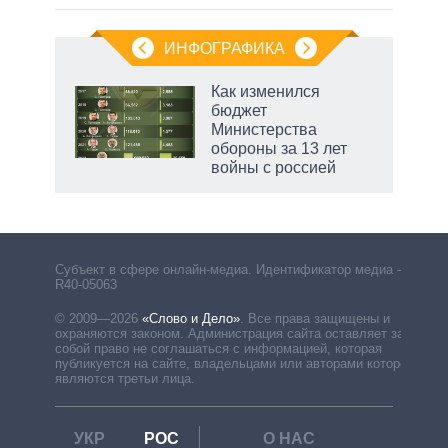
ИНФОГРАФИКА
Как изменился
бюджет
Министерства
обороны за 13 лет
войны с россией
Субъект в сфере онлайн-медиа. Идентификатор медиа –
R40-05063
© 2009—2026
«Слово и Дело»
.
Все права защищены и
охраняются законом. Администрация сайта оставляет за
собой право не соглашаться с информацией, которая
публикуется на сайте, владельцами или авторами которой
являются третьи лица.
УКР
РОС
О НАС