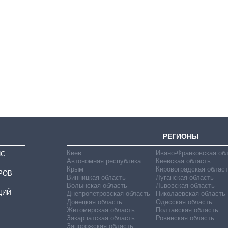
Сколько
картофеля
выращивали в
Украине до и во
время большой
войны
РЕГИОНЫ
Киев
Ивано-Франковская об
ИС
Автономная республика
Киевская область
Крым
Кировоградская област
РОВ
Винницкая область
Луганская область
Волынская область
Львовская область
ЦИЙ
Днепропетровская область
Николаевская область
Донецкая область
Одесская область
Житомирская область
Полтавская область
Закарпатская область
Ровенская область
Запорожская область