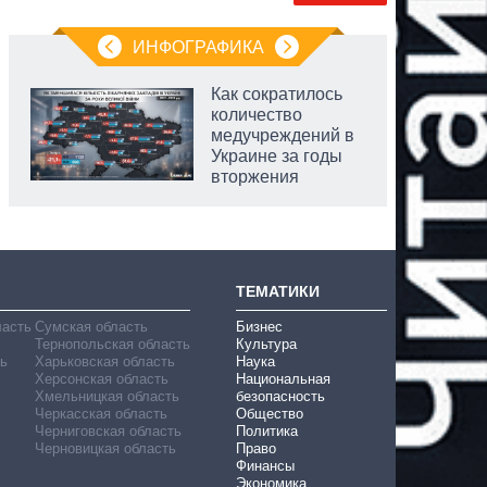
ИНФОГРАФИКА
Как сократилось
количество
медучреждений в
Украине за годы
вторжения
ТЕМАТИКИ
ласть
Сумская область
Бизнес
Тернопольская область
Культура
ь
Харьковская область
Наука
Херсонская область
Национальная
Хмельницкая область
безопасность
Черкасская область
Общество
Черниговская область
Политика
Черновицкая область
Право
Финансы
Экономика