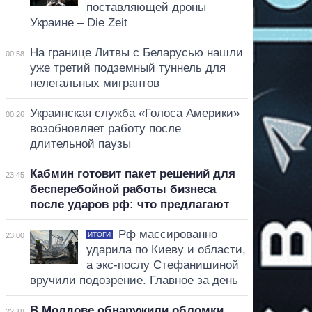
поставляющей дроны
Украине – Die Zeit
На границе Литвы с Беларусью нашли
00:58
уже третий подземный туннель для
нелегальных мигрантов
Украинская служба «Голоса Америки»
00:26
возобновляет работу после
длительной паузы
Кабмин готовит пакет решений для
23:45
бесперебойной работы бизнеса
после ударов рф: что предлагают
Рф массированно
ИТОГИ
23:00
ударила по Киеву и области,
а экс-послу Стефанишиной
вручили подозрение. Главное за день
В Молдове обнаружили обломки
22:18