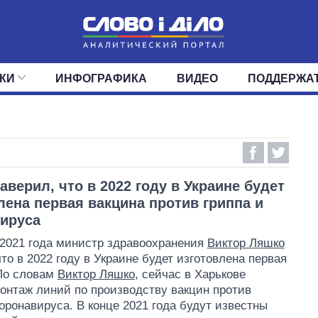
КИ
ИНФОГРАФИКА
ВИДЕО
ПОДДЕРЖА
ИС
ЛЕНТА
ВЕРХОВНАЯ РАДА
СОБЫТИЯ
СТАТЬИ
КАБИНЕТ МИНИСТРОВ
МНЕНИЯ
ОБЗОРЫ
ГЛАВЫ ОБЛАДМИНИ
ДАЙДЖЕСТЫ
ПОЛИТИКА
ДЕПУТАТЫ
ЭКОНОМИКА
КОМИТЕТЫ
ФРАКЦИИ
ОБЩЕСТВО
ОКРУГА
МИР
аверил, что в 2022 году в Украине будет
лена первая вакцина против гриппа и
ируса
 2021 года министр здравоохранения
Виктор Ляшко
что в 2022 году в Украине будет изготовлена первая
По словам
Виктор Ляшко
, сейчас в Харькове
онтаж линий по производству вакцин против
коронавируса. В конце 2021 года будут известны