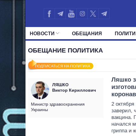
НОВОСТИ
ОБЕЩАНИЯ
ПОЛИТИ
ВСЕ ПОЛИТИКИ
ПРЕЗИДЕНТ И ОФ
ОБЕЩАНИЕ ПОЛИТИКА
ПОДПИСАТЬСЯ НА ПОЛИТИКА
Ляшко з
ЛЯШКО
изготов
Виктор Кириллович
коронав
2 октября
Министр здравоохранения
Украины
заверил, 
вакцина. 
начался м
гриппа и 