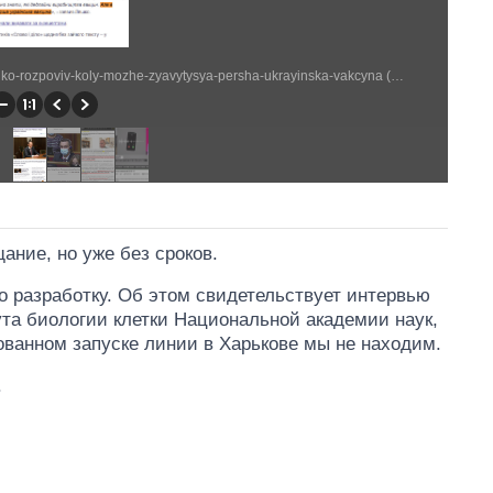
https://www.slovoidilo.ua/2021/10/02/novyna/polityka/lyashko-rozpoviv-koly-mozhe-zyavytysya-persha-ukrayinska-vakcyna (773 × 1544)
ание, но уже без сроков.
 разработку. Об этом свидетельствует интервью
та биологии клетки Национальной академии наук,
ованном запуске линии в Харькове мы не находим.
.