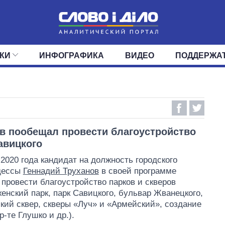
КИ
ИНФОГРАФИКА
ВИДЕО
ПОДДЕРЖА
ИС
ЛЕНТА
ВЕРХОВНАЯ РАДА
СОБЫТИЯ
СТАТЬИ
КАБИНЕТ МИНИСТРОВ
МНЕНИЯ
ОБЗОРЫ
ГЛАВЫ ОБЛАДМИНИ
ДАЙДЖЕСТЫ
ПОЛИТИКА
ДЕПУТАТЫ
ЭКОНОМИКА
КОМИТЕТЫ
ФРАКЦИИ
ОБЩЕСТВО
ОКРУГА
МИР
в пообещал провести благоустройство
авицкого
 2020 года кандидат на должность городского
дессы
Геннадий Труханов
в своей программе
провести благоустройство парков и скверов
енский парк, парк Савицкого, бульвар Жванецкого,
кий сквер, скверы «Луч» и «Армейский», создание
р-те Глушко и др.).