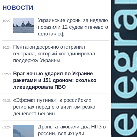
НОВОСТИ
Украинские дроны за неделю
10:27
поразили 12 судов «теневого
флота» рф
Пентагон досрочно отстранил
10:24
генерала, который координировал
поддержку Украины
Враг ночью ударил по Украине
09:59
ракетами и 151 дроном: сколько
ликвидировала ПВО
«Эффект путина»: в российских
09:33
регионах перед его визитом резко
дешевеет бензин
Дроны атаковали два НПЗ в
09:24
россии, вспыхнули