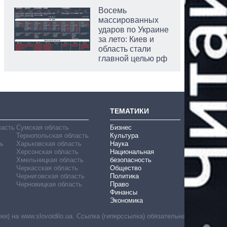
Восемь
массированных
ударов по Украине
за лето: Киев и
область стали
главной целью рф
ТЕМАТИКИ
ласть
Сумская область
Бизнес
Тернопольская область
Культура
ь
Харьковская область
Наука
Херсонская область
Национальная
Хмельницкая область
безопасность
Черкасская область
Общество
Черниговская область
Политика
Черновицкая область
Право
Финансы
Экономика
) на www.slovoidilo.ua. Ссылка (гиперссылка) обязательна