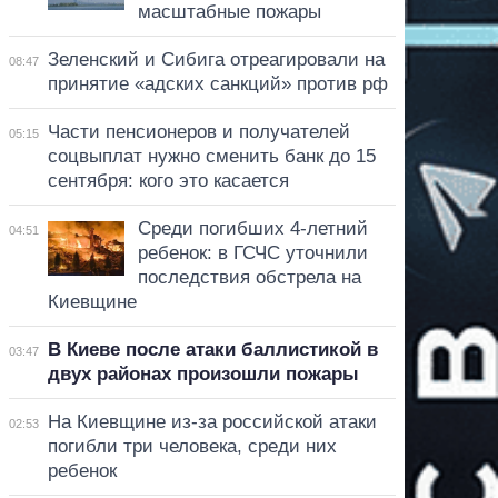
масштабные пожары
Зеленский и Сибига отреагировали на
08:47
принятие «адских санкций» против рф
Части пенсионеров и получателей
05:15
соцвыплат нужно сменить банк до 15
сентября: кого это касается
Среди погибших 4-летний
04:51
ребенок: в ГСЧС уточнили
последствия обстрела на
Киевщине
В Киеве после атаки баллистикой в
03:47
двух районах произошли пожары
На Киевщине из-за российской атаки
02:53
погибли три человека, среди них
ребенок