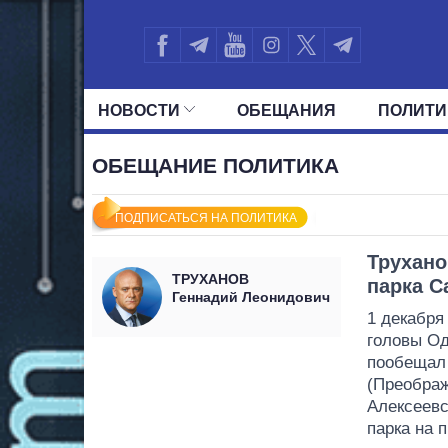
НОВОСТИ
ОБЕЩАНИЯ
ПОЛИТИ
ВСЕ ПОЛИТИКИ
ПРЕЗИДЕНТ И ОФ
ОБЕЩАНИЕ ПОЛИТИКА
ПОДПИСАТЬСЯ НА ПОЛИТИКА
Трухано
ТРУХАНОВ
парка С
Геннадий Леонидович
1 декабря
головы О
пообещал 
(Преображ
Алексеевс
парка на п