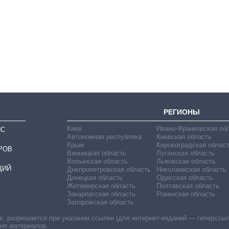
Сколько
картофеля
выращивали в
Украине до и во
время большой
войны
РЕГИОНЫ
Киев
Ивано-Франковская об
ИС
Автономная республика
Киевская область
Крым
Кировоградская област
РОВ
Винницкая область
Луганская область
Волынская область
Львовская область
ЦИЙ
Днепропетровская область
Николаевская область
Донецкая область
Одесская область
Житомирская область
Полтавская область
Закарпатская область
Ровенская область
Запорожская область
 разрешается при указании ссылки (для интернет-изданий — гиперссылки
ния материалов.