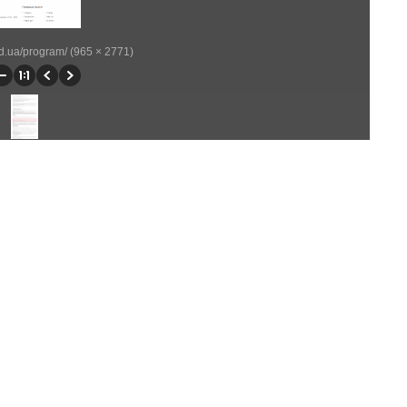
od.ua/program/ (965 × 2771)