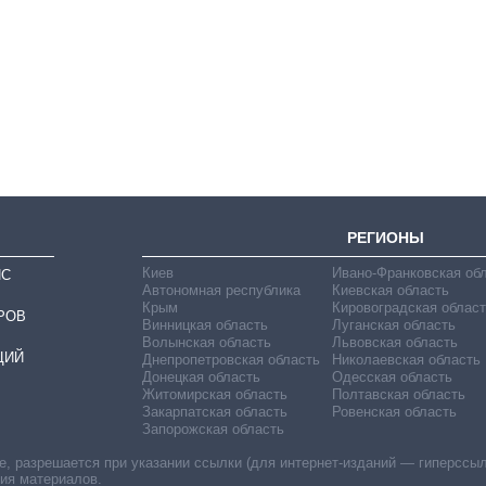
Сколько
картофеля
выращивали в
Украине до и во
время большой
войны
РЕГИОНЫ
Киев
Ивано-Франковская об
ИС
Автономная республика
Киевская область
Крым
Кировоградская област
РОВ
Винницкая область
Луганская область
Волынская область
Львовская область
ЦИЙ
Днепропетровская область
Николаевская область
Донецкая область
Одесская область
Житомирская область
Полтавская область
Закарпатская область
Ровенская область
Запорожская область
 разрешается при указании ссылки (для интернет-изданий — гиперссылки
ния материалов.