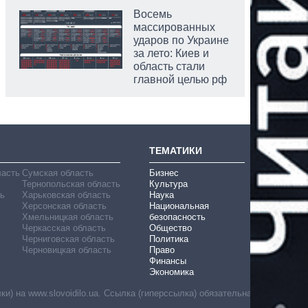
Восемь
массированных
ударов по Украине
за лето: Киев и
область стали
главной целью рф
ТЕМАТИКИ
ласть
Сумская область
Бизнес
Тернопольская область
Культура
ь
Харьковская область
Наука
Херсонская область
Национальная
Хмельницкая область
безопасность
Черкасская область
Общество
Черниговская область
Политика
Черновицкая область
Право
Финансы
Экономика
) на www.slovoidilo.ua. Ссылка (гиперссылка) обязательна