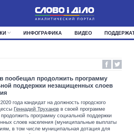
КИ
ИНФОГРАФИКА
ВИДЕО
ПОДДЕРЖА
ИС
ЛЕНТА
ВЕРХОВНАЯ РАДА
СОБЫТИЯ
СТАТЬИ
КАБИНЕТ МИНИСТРОВ
МНЕНИЯ
ОБЗОРЫ
ГЛАВЫ ОБЛАДМИНИ
ДАЙДЖЕСТЫ
ПОЛИТИКА
ДЕПУТАТЫ
ЭКОНОМИКА
КОМИТЕТЫ
ФРАКЦИИ
ОБЩЕСТВО
ОКРУГА
МИР
в пообещал продолжить программу
ьной поддержки незащищенных слоев
ния
 2020 года кандидат на должность городского
дессы
Геннадий Труханов
в своей программе
 продолжить программу социальной поддержки
нных слоев населения (муниципальные выплаты
риям, в том числе муниципальная дотация для