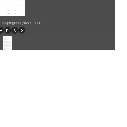
od.ua/program/ (965 × 2771)