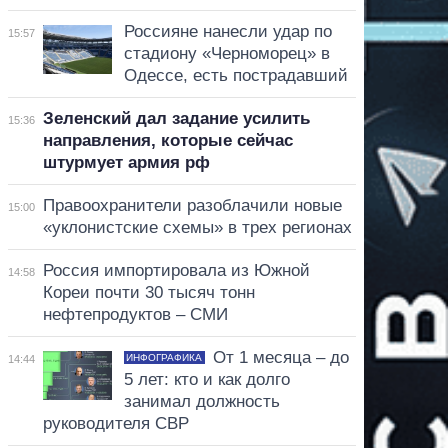
Россияне нанесли удар по
15:57
стадиону «Черноморец» в
Одессе, есть пострадавший
Зеленский дал задание усилить
15:36
направления, которые сейчас
штурмует армия рф
Правоохранители разоблачили новые
15:00
«уклонистские схемы» в трех регионах
Россия импортировала из Южной
14:58
Кореи почти 30 тысяч тонн
нефтепродуктов – СМИ
От 1 месяца – до
ИНФОГРАФИКА
14:44
5 лет: кто и как долго
занимал должность
руководителя СВР