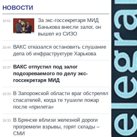
НОВОСТИ
За экс-госсекретаря МИД
16:51
Банькова внесли залог, он
вышел из СИЗО
ВАКС отказался остановить слушание
16:44
дела об инфраструктуре Харькова
ВАКС отпустил под залог
16:37
подозреваемого по делу экс-
госсекретаря МИД
В Запорожской области враг обстрелял
16:33
спасателей, когда те тушили пожар
после «прилета»
В Брянске вблизи железной дороги
16:33
прогремели взрывы, горят склады –
СМИ