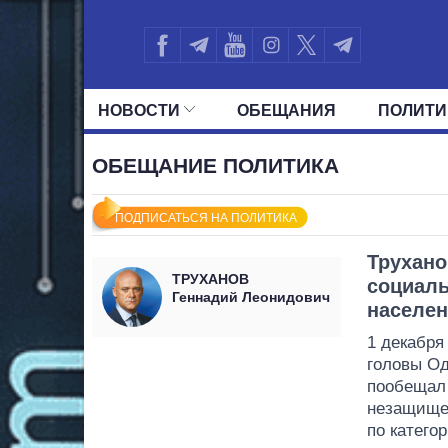
НОВОСТИ
ОБЕЩАНИЯ
ПОЛИТИ
ВСЕ ПОЛИТИКИ
ПРЕЗИДЕНТ И ОФ
ОБЕЩАНИЕ ПОЛИТИКА
ПОДПИСАТЬСЯ НА ПОЛИТИКА
Трухано
ТРУХАНОВ
социал
Геннадий Леонидович
населе
1 декабря
головы О
пообещал
незащище
по катего