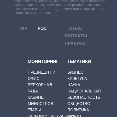
охраняются законом. Администрация сайта оставляет за
собой право не соглашаться с информацией, которая
публикуется на сайте, владельцами или авторами которой
являются третьи лица.
УКР
РОС
О НАС
КОНТАКТЫ
ПРАВИЛА
МОНИТОРИНГ
ТЕМАТИКИ
ПРЕЗИДЕНТ И
БИЗНЕС
ОФИС
КУЛЬТУРА
ВЕРХОВНАЯ
НАУКА
РАДА
НАЦИОНАЛЬНАЯ
КАБИНЕТ
БЕЗОПАСНОСТЬ
МИНИСТРОВ
ОБЩЕСТВО
ГЛАВЫ
ПОЛИТИКА
ОБЛАДМИНИСТРАЦИЙ
ПРАВО