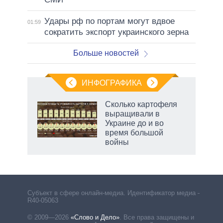
Удары рф по портам могут вдвое
01:59
сократить экспорт украинского зерна
Больше новостей
ИНФОГРАФИКА
 5
Сколько картофеля
го
выращивали в
сть
Украине до и во
ВР
время большой
войны
маги
Субъект в сфере онлайн-медиа. Идентификатор медиа –
R40-05063
© 2009—2026
«Слово и Дело»
.
Все права защищены и