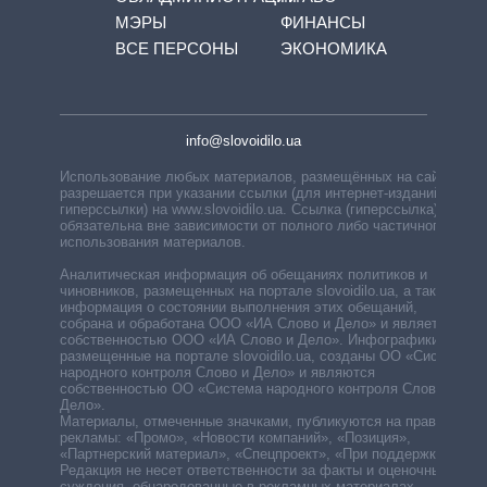
МЭРЫ
ФИНАНСЫ
ВСЕ ПЕРСОНЫ
ЭКОНОМИКА
info@slovoidilo.ua
Использование любых материалов, размещённых на сайте,
разрешается при указании ссылки (для интернет-изданий —
гиперссылки) на www.slovoidilo.ua. Ссылка (гиперссылка)
обязательна вне зависимости от полного либо частичного
использования материалов.
Аналитическая информация об обещаниях политиков и
чиновников, размещенных на портале slovoidilo.ua, а также
информация о состоянии выполнения этих обещаний,
собрана и обработана ООО «ИА Слово и Дело» и является
собственностью ООО «ИА Слово и Дело». Инфографики,
размещенные на портале slovoidilo.ua, созданы ОО «Система
народного контроля Слово и Дело» и являются
собственностью ОО «Система народного контроля Слово и
Дело».
Материалы, отмеченные значками, публикуются на правах
рекламы: «Промо», «Новости компаний», «Позиция»,
«Партнерский материал», «Спецпроект», «При поддержке».
Редакция не несет ответственности за факты и оценочные
суждения, обнародованные в рекламных материалах.