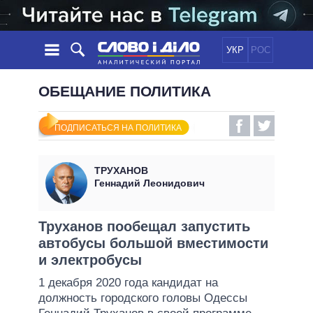
УКР
РОС
НОВОСТИ
ОБЕЩАНИЕ ПОЛИТИКА
ОБЕЩАНИЯ
ЛЕНТА
ПОЛИТИКА
ПОДПИСАТЬСЯ НА ПОЛИТИКА
СОБЫТИЯ
ЭКОНОМИКА
ПОЛИТИКИ
СТАТЬИ
ОБЩЕСТВО
ТРУХАНОВ
ИНФОГРАФИКА
МНЕНИЯ
МИР
ВСЕ ПОЛИТИКИ
Геннадий Леонидович
ОБЗОРЫ
ПРЕЗИДЕНТ И ОФИС
ВИДЕО
ДАЙДЖЕСТЫ
ВЕРХОВНАЯ РАДА
Труханов пообещал запустить
ПОДДЕРЖАТЬ
автобусы большой вместимости
КАБИНЕТ МИНИСТРОВ
и электробусы
ГЛАВЫ ОБЛАДМИНИСТРАЦИЙ
СРАВНЕНИЕ ПОЛИТИКОВ
1 декабря 2020 года кандидат на
МЭРЫ
должность городского головы Одессы
ВСЕ ПЕРСОНЫ