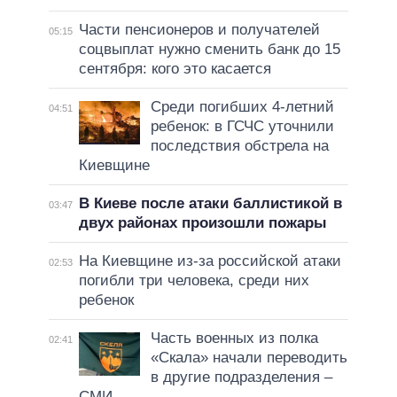
Части пенсионеров и получателей
05:15
соцвыплат нужно сменить банк до 15
сентября: кого это касается
Среди погибших 4-летний
04:51
ребенок: в ГСЧС уточнили
последствия обстрела на
Киевщине
В Киеве после атаки баллистикой в
03:47
двух районах произошли пожары
На Киевщине из-за российской атаки
02:53
погибли три человека, среди них
ребенок
Часть военных из полка
02:41
«Скала» начали переводить
в другие подразделения –
СМИ