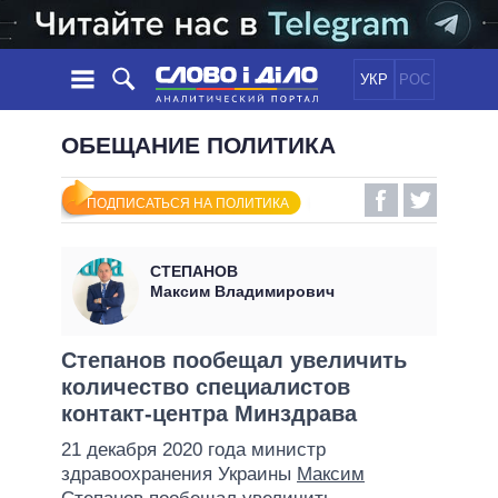
УКР
РОС
НОВОСТИ
ОБЕЩАНИЕ ПОЛИТИКА
ОБЕЩАНИЯ
ЛЕНТА
ПОЛИТИКА
ПОДПИСАТЬСЯ НА ПОЛИТИКА
СОБЫТИЯ
ЭКОНОМИКА
ПОЛИТИКИ
СТАТЬИ
ОБЩЕСТВО
СТЕПАНОВ
ИНФОГРАФИКА
МНЕНИЯ
МИР
ВСЕ ПОЛИТИКИ
Максим Владимирович
ОБЗОРЫ
ПРЕЗИДЕНТ И ОФИС
ВИДЕО
ДАЙДЖЕСТЫ
ВЕРХОВНАЯ РАДА
Степанов пообещал увеличить
ПОДДЕРЖАТЬ
количество специалистов
КАБИНЕТ МИНИСТРОВ
контакт-центра Минздрава
ГЛАВЫ ОБЛАДМИНИСТРАЦИЙ
СРАВНЕНИЕ ПОЛИТИКОВ
21 декабря 2020 года министр
МЭРЫ
здравоохранения Украины
Максим
ВСЕ ПЕРСОНЫ