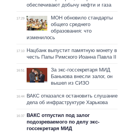
обеспечивают добычу нефти и газа
МОН обновило стандарты
17:29
общего среднего
образования: что
изменилось
Нацбанк выпустит памятную монету в
17:10
честь Папы Римского Иоанна Павла II
За экс-госсекретаря МИД
16:51
Банькова внесли залог, он
вышел из СИЗО
ВАКС отказался остановить слушание
16:44
дела об инфраструктуре Харькова
ВАКС отпустил под залог
16:37
подозреваемого по делу экс-
госсекретаря МИД