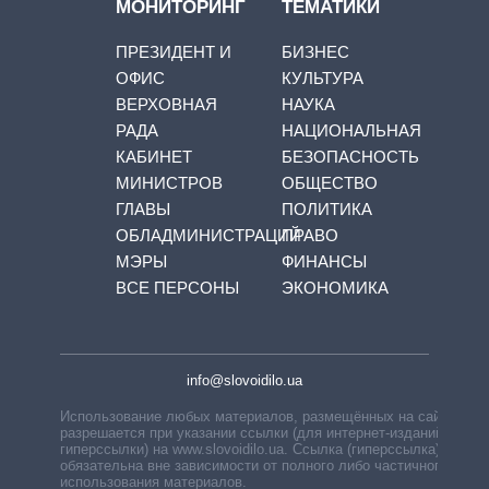
МОНИТОРИНГ
ТЕМАТИКИ
ПРЕЗИДЕНТ И
БИЗНЕС
ОФИС
КУЛЬТУРА
ВЕРХОВНАЯ
НАУКА
РАДА
НАЦИОНАЛЬНАЯ
КАБИНЕТ
БЕЗОПАСНОСТЬ
МИНИСТРОВ
ОБЩЕСТВО
ГЛАВЫ
ПОЛИТИКА
ОБЛАДМИНИСТРАЦИЙ
ПРАВО
МЭРЫ
ФИНАНСЫ
ВСЕ ПЕРСОНЫ
ЭКОНОМИКА
info@slovoidilo.ua
Использование любых материалов, размещённых на сайте,
разрешается при указании ссылки (для интернет-изданий —
гиперссылки) на www.slovoidilo.ua. Ссылка (гиперссылка)
обязательна вне зависимости от полного либо частичного
использования материалов.