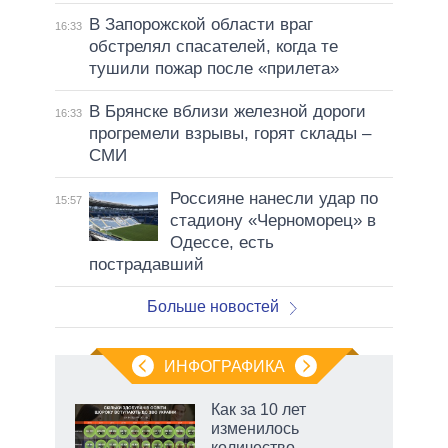
В Запорожской области враг
16:33
обстрелял спасателей, когда те
тушили пожар после «прилета»
В Брянске вблизи железной дороги
16:33
прогремели взрывы, горят склады –
СМИ
Россияне нанесли удар по
15:57
стадиону «Черноморец» в
Одессе, есть
пострадавший
Больше новостей
ИНФОГРАФИКА
Как за 10 лет
изменилось
не за
количество