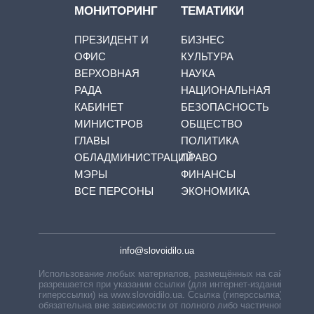
МОНИТОРИНГ
ТЕМАТИКИ
ПРЕЗИДЕНТ И
БИЗНЕС
ОФИС
КУЛЬТУРА
ВЕРХОВНАЯ
НАУКА
РАДА
НАЦИОНАЛЬНАЯ
КАБИНЕТ
БЕЗОПАСНОСТЬ
МИНИСТРОВ
ОБЩЕСТВО
ГЛАВЫ
ПОЛИТИКА
ОБЛАДМИНИСТРАЦИЙ
ПРАВО
МЭРЫ
ФИНАНСЫ
ВСЕ ПЕРСОНЫ
ЭКОНОМИКА
info@slovoidilo.ua
Использование любых материалов, размещённых на сайте,
разрешается при указании ссылки (для интернет-изданий —
гиперссылки) на www.slovoidilo.ua. Ссылка (гиперссылка)
обязательна вне зависимости от полного либо частичного