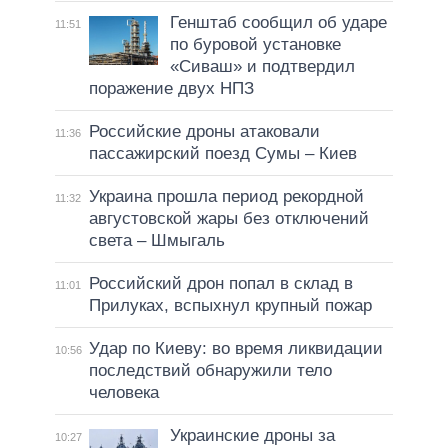
Генштаб сообщил об ударе
11:51
по буровой установке
«Сиваш» и подтвердил
поражение двух НПЗ
Российские дроны атаковали
11:36
пассажирский поезд Сумы – Киев
Украина прошла период рекордной
11:32
августовской жары без отключений
света – Шмыгаль
Российский дрон попал в склад в
11:01
Прилуках, вспыхнул крупный пожар
Удар по Киеву: во время ликвидации
10:56
последствий обнаружили тело
человека
Украинские дроны за
10:27