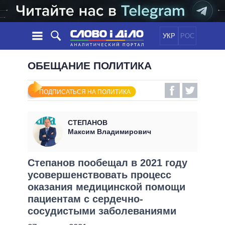
УКР
РОС
НОВОСТИ
ОБЕЩАНИЕ ПОЛИТИКА
ОБЕЩАНИЯ
ЛЕНТА
ПОЛИТИКА
ПОДПИСАТЬСЯ НА ПОЛИТИКА
СОБЫТИЯ
ЭКОНОМИКА
ПОЛИТИКИ
СТАТЬИ
ОБЩЕСТВО
СТЕПАНОВ
ИНФОГРАФИКА
МНЕНИЯ
МИР
ВСЕ ПОЛИТИКИ
Максим Владимирович
ОБЗОРЫ
ПРЕЗИДЕНТ И ОФИС
ВИДЕО
ДАЙДЖЕСТЫ
ВЕРХОВНАЯ РАДА
Степанов пообещал в 2021 году
ПОДДЕРЖАТЬ
усовершенствовать процесс
КАБИНЕТ МИНИСТРОВ
оказания медицинской помощи
ГЛАВЫ ОБЛАДМИНИСТРАЦИЙ
СРАВНЕНИЕ ПОЛИТИКОВ
пациентам с сердечно-
МЭРЫ
сосудистыми заболеваниями
ВСЕ ПЕРСОНЫ