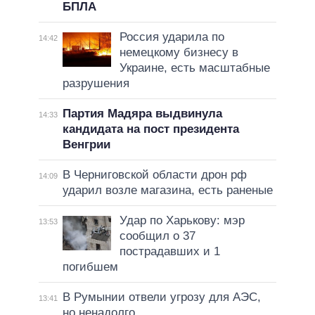
БПЛА
Россия ударила по
14:42
немецкому бизнесу в
Украине, есть масштабные
разрушения
Партия Мадяра выдвинула
14:33
кандидата на пост президента
Венгрии
В Черниговской области дрон рф
14:09
ударил возле магазина, есть раненые
Удар по Харькову: мэр
13:53
сообщил о 37
пострадавших и 1
погибшем
В Румынии отвели угрозу для АЭС,
13:41
но ненадолго