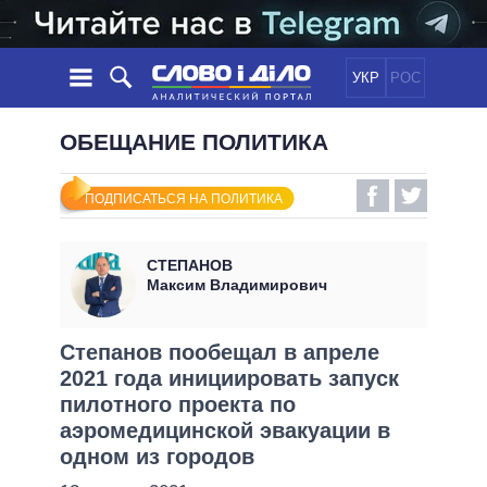
УКР
РОС
НОВОСТИ
ОБЕЩАНИЕ ПОЛИТИКА
ОБЕЩАНИЯ
ЛЕНТА
ПОЛИТИКА
ПОДПИСАТЬСЯ НА ПОЛИТИКА
СОБЫТИЯ
ЭКОНОМИКА
ПОЛИТИКИ
СТАТЬИ
ОБЩЕСТВО
СТЕПАНОВ
ИНФОГРАФИКА
МНЕНИЯ
МИР
ВСЕ ПОЛИТИКИ
Максим Владимирович
ОБЗОРЫ
ПРЕЗИДЕНТ И ОФИС
ВИДЕО
ДАЙДЖЕСТЫ
ВЕРХОВНАЯ РАДА
Степанов пообещал в апреле
ПОДДЕРЖАТЬ
2021 года инициировать запуск
КАБИНЕТ МИНИСТРОВ
пилотного проекта по
ГЛАВЫ ОБЛАДМИНИСТРАЦИЙ
СРАВНЕНИЕ ПОЛИТИКОВ
аэромедицинской эвакуации в
МЭРЫ
одном из городов
ВСЕ ПЕРСОНЫ