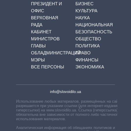
ПРЕЗИДЕНТ И
БИЗНЕС
ОФИС
КУЛЬТУРА
ВЕРХОВНАЯ
НАУКА
РАДА
НАЦИОНАЛЬНАЯ
КАБИНЕТ
БЕЗОПАСНОСТЬ
МИНИСТРОВ
ОБЩЕСТВО
ГЛАВЫ
ПОЛИТИКА
ОБЛАДМИНИСТРАЦИЙ
ПРАВО
МЭРЫ
ФИНАНСЫ
ВСЕ ПЕРСОНЫ
ЭКОНОМИКА
info@slovoidilo.ua
Использование любых материалов, размещённых на сайте,
разрешается при указании ссылки (для интернет-изданий —
гиперссылки) на www.slovoidilo.ua. Ссылка (гиперссылка)
обязательна вне зависимости от полного либо частичного
использования материалов.
Аналитическая информация об обещаниях политиков и