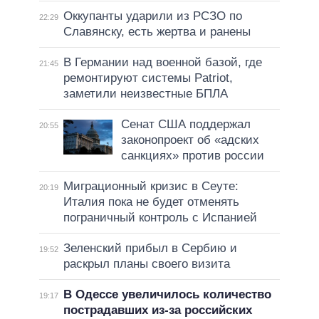
Оккупанты ударили из РСЗО по
22:29
Славянску, есть жертва и ранены
В Германии над военной базой, где
21:45
ремонтируют системы Patriot,
заметили неизвестные БПЛА
Сенат США поддержал
20:55
законопроект об «адских
санкциях» против россии
Миграционный кризис в Сеуте:
20:19
Италия пока не будет отменять
пограничный контроль с Испанией
Зеленский прибыл в Сербию и
19:52
раскрыл планы своего визита
В Одессе увеличилось количество
19:17
пострадавших из-за российских