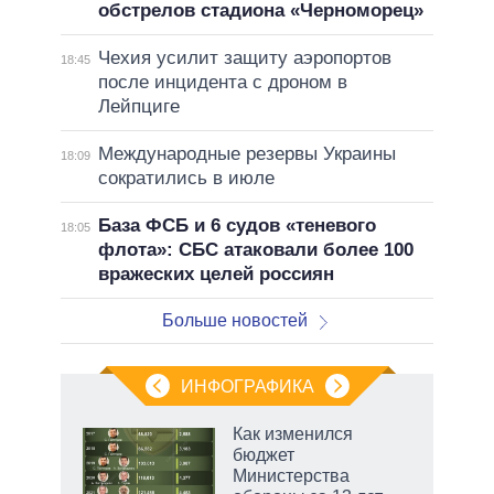
обстрелов стадиона «Черноморец»
Чехия усилит защиту аэропортов
18:45
после инцидента с дроном в
Лейпциге
Международные резервы Украины
18:09
сократились в июле
База ФСБ и 6 судов «теневого
18:05
флота»: СБС атаковали более 100
вражеских целей россиян
Больше новостей
ИНФОГРАФИКА
 5
Как изменился
го
бюджет
сть
Министерства