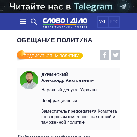
УКР
РОС
НОВОСТИ
ОБЕЩАНИЕ ПОЛИТИКА
ОБЕЩАНИЯ
ЛЕНТА
ПОЛИТИКА
ПОДПИСАТЬСЯ НА ПОЛИТИКА
СОБЫТИЯ
ЭКОНОМИКА
ПОЛИТИКИ
СТАТЬИ
ОБЩЕСТВО
ДУБИНСКИЙ
ИНФОГРАФИКА
МНЕНИЯ
МИР
ВСЕ ПОЛИТИКИ
Александр Анатольевич
ОБЗОРЫ
ПРЕЗИДЕНТ И ОФИС
Народный депутат Украины
ВИДЕО
ДАЙДЖЕСТЫ
ВЕРХОВНАЯ РАДА
Внефракционный
ПОДДЕРЖАТЬ
КАБИНЕТ МИНИСТРОВ
Заместитель председателя Комитета
ГЛАВЫ ОБЛАДМИНИСТРАЦИЙ
по вопросам финансов, налоговой и
СРАВНЕНИЕ ПОЛИТИКОВ
таможенной политики
МЭРЫ
ВСЕ ПЕРСОНЫ
Дубинский пообещал не