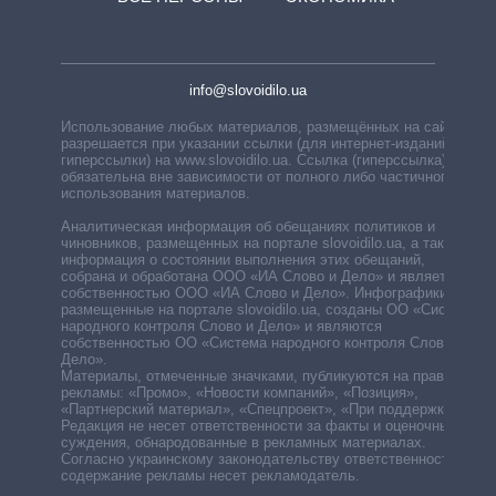
info@slovoidilo.ua
Использование любых материалов, размещённых на сайте,
разрешается при указании ссылки (для интернет-изданий —
гиперссылки) на www.slovoidilo.ua. Ссылка (гиперссылка)
обязательна вне зависимости от полного либо частичного
использования материалов.
Аналитическая информация об обещаниях политиков и
чиновников, размещенных на портале slovoidilo.ua, а также
информация о состоянии выполнения этих обещаний,
собрана и обработана ООО «ИА Слово и Дело» и является
собственностью ООО «ИА Слово и Дело». Инфографики,
размещенные на портале slovoidilo.ua, созданы ОО «Система
народного контроля Слово и Дело» и являются
собственностью ОО «Система народного контроля Слово и
Дело».
Материалы, отмеченные значками, публикуются на правах
рекламы: «Промо», «Новости компаний», «Позиция»,
«Партнерский материал», «Спецпроект», «При поддержке».
Редакция не несет ответственности за факты и оценочные
суждения, обнародованные в рекламных материалах.
Согласно украинскому законодательству ответственность за
содержание рекламы несет рекламодатель.