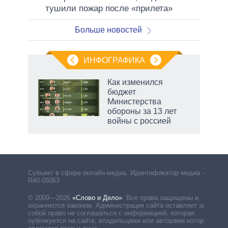
тушили пожар после «прилета»
Больше новостей
ИНФОГРАФИКА
Как изменился
бюджет
не за
Министерства
асть
обороны за 13 лет
елью
войны с россией
Субъект в сфере онлайн-медиа. Идентификатор медиа –
R40-05063
© 2009—2026
«Слово и Дело»
.
Все права защищены и
охраняются законом. Администрация сайта оставляет за
собой право не соглашаться с информацией, которая
публикуется на сайте, владельцами или авторами которой