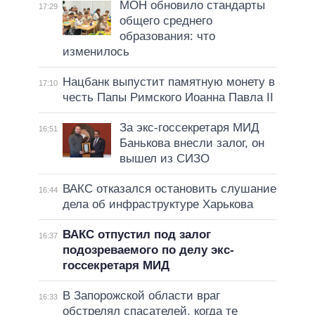
МОН обновило стандарты
17:29
общего среднего
образования: что
изменилось
Нацбанк выпустит памятную монету в
17:10
честь Папы Римского Иоанна Павла II
За экс-госсекретаря МИД
16:51
Банькова внесли залог, он
вышел из СИЗО
ВАКС отказался остановить слушание
16:44
дела об инфраструктуре Харькова
ВАКС отпустил под залог
16:37
подозреваемого по делу экс-
госсекретаря МИД
В Запорожской области враг
16:33
обстрелял спасателей, когда те