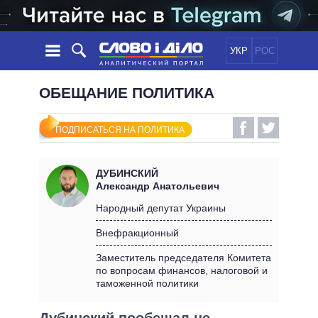
УКР
РОС
НОВОСТИ
ОБЕЩАНИЕ ПОЛИТИКА
ОБЕЩАНИЯ
ЛЕНТА
ПОЛИТИКА
ПОДПИСАТЬСЯ НА ПОЛИТИКА
СОБЫТИЯ
ЭКОНОМИКА
ПОЛИТИКИ
СТАТЬИ
ОБЩЕСТВО
ДУБИНСКИЙ
ИНФОГРАФИКА
МНЕНИЯ
МИР
ВСЕ ПОЛИТИКИ
Александр Анатольевич
ОБЗОРЫ
ПРЕЗИДЕНТ И ОФИС
Народный депутат Украины
ВИДЕО
ДАЙДЖЕСТЫ
ВЕРХОВНАЯ РАДА
Внефракционный
ПОДДЕРЖАТЬ
КАБИНЕТ МИНИСТРОВ
Заместитель председателя Комитета
ГЛАВЫ ОБЛАДМИНИСТРАЦИЙ
по вопросам финансов, налоговой и
СРАВНЕНИЕ ПОЛИТИКОВ
таможенной политики
МЭРЫ
ВСЕ ПЕРСОНЫ
Дубинский пообещал не