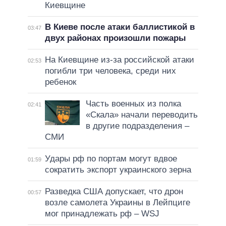
Киевщине
В Киеве после атаки баллистикой в
03:47
двух районах произошли пожары
На Киевщине из-за российской атаки
02:53
погибли три человека, среди них
ребенок
Часть военных из полка
02:41
«Скала» начали переводить
в другие подразделения –
СМИ
Удары рф по портам могут вдвое
01:59
сократить экспорт украинского зерна
Разведка США допускает, что дрон
00:57
возле самолета Украины в Лейпциге
мог принадлежать рф – WSJ