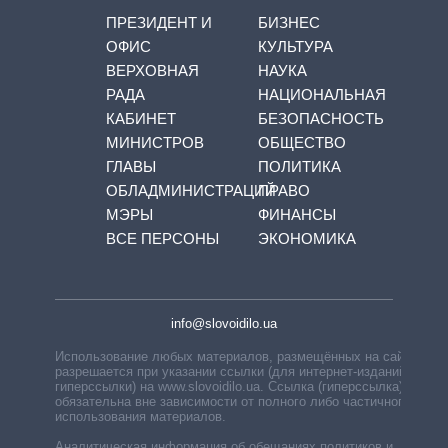
ПРЕЗИДЕНТ И
БИЗНЕС
ОФИС
КУЛЬТУРА
ВЕРХОВНАЯ
НАУКА
РАДА
НАЦИОНАЛЬНАЯ
КАБИНЕТ
БЕЗОПАСНОСТЬ
МИНИСТРОВ
ОБЩЕСТВО
ГЛАВЫ
ПОЛИТИКА
ОБЛАДМИНИСТРАЦИЙ
ПРАВО
МЭРЫ
ФИНАНСЫ
ВСЕ ПЕРСОНЫ
ЭКОНОМИКА
info@slovoidilo.ua
Использование любых материалов, размещённых на сайте,
разрешается при указании ссылки (для интернет-изданий —
гиперссылки) на www.slovoidilo.ua. Ссылка (гиперссылка)
обязательна вне зависимости от полного либо частичного
использования материалов.
Аналитическая информация об обещаниях политиков и