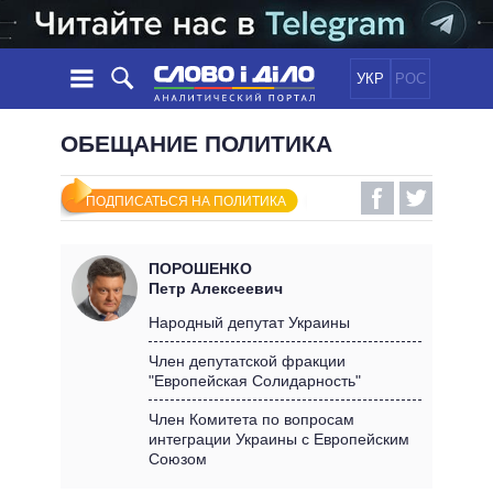
УКР
РОС
НОВОСТИ
ОБЕЩАНИЕ ПОЛИТИКА
ОБЕЩАНИЯ
ЛЕНТА
ПОЛИТИКА
ПОДПИСАТЬСЯ НА ПОЛИТИКА
СОБЫТИЯ
ЭКОНОМИКА
ПОЛИТИКИ
СТАТЬИ
ОБЩЕСТВО
ПОРОШЕНКО
ИНФОГРАФИКА
МНЕНИЯ
МИР
ВСЕ ПОЛИТИКИ
Петр Алексеевич
ОБЗОРЫ
ПРЕЗИДЕНТ И ОФИС
Народный депутат Украины
ВИДЕО
ДАЙДЖЕСТЫ
ВЕРХОВНАЯ РАДА
Член депутатской фракции
ПОДДЕРЖАТЬ
"Европейская Солидарность"
КАБИНЕТ МИНИСТРОВ
ГЛАВЫ ОБЛАДМИНИСТРАЦИЙ
Член Комитета по вопросам
СРАВНЕНИЕ ПОЛИТИКОВ
интеграции Украины с Европейским
МЭРЫ
Союзом
ВСЕ ПЕРСОНЫ