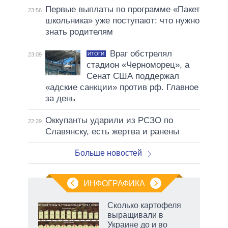
Первые выплаты по программе «Пакет
23:56
школьника» уже поступают: что нужно
знать родителям
Враг обстрелял
ИТОГИ
23:09
стадион «Черноморец», а
Сенат США поддержал
«адские санкции» против рф. Главное
за день
Оккупанты ударили из РСЗО по
22:29
Славянску, есть жертва и ранены
Больше новостей
ИНФОГРАФИКА
 как
Сколько картофеля
чипы
выращивали в
ды и
Украине до и во