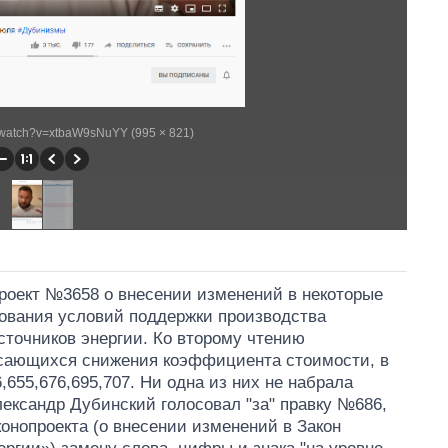
/watch?v=xtbaW9sNuYY (995 × 821)
проект №3658 о внесении изменений в некоторые
ования условий поддержки производства
сточников энергии. Ко второму чтению
касающихся снижения коэффициента стоимости, в
,655,676,695,707. Ни одна из них не набрала
лександр Дубинский голосовал "за" правку №686,
аконопроекта (о внесении изменений в Закон