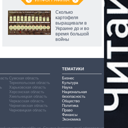
Сколько
картофеля
выращивали в
Украине до и во
время большой
войны
ТЕМАТИКИ
ласть
Сумская область
Бизнес
Тернопольская область
Культура
ь
Харьковская область
Наука
Херсонская область
Национальная
Хмельницкая область
безопасность
Черкасская область
Общество
Черниговская область
Политика
Черновицкая область
Право
Финансы
Экономика