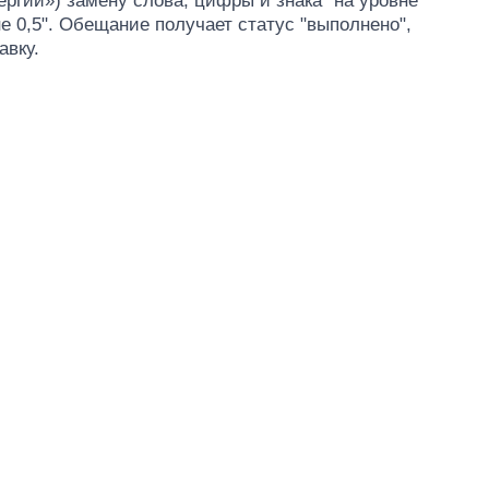
ргии») замену слова, цифры и знака "на уровне
е 0,5". Обещание получает статус "выполнено",
авку.