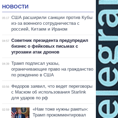
НОВОСТИ
США расширили санкции против Кубы
05:17
из-за военного сотрудничества с
россией, Китаем и Ираном
Советник президента предупредил
04:57
бизнес о фейковых письмах с
угрозами атак дронов
Трамп подписал указы,
04:39
ограничивающие право на гражданство
по рождению в США
Федоров заявил, что ведет переговоры
03:56
с Маском об использования Starlink
для ударов по рф
«Нам тоже нужны ракеты»:
02:59
Трамп прокомментировал