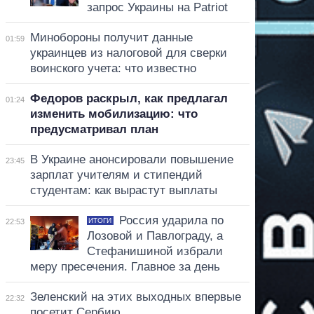
запрос Украины на Patriot
Минобороны получит данные
01:59
украинцев из налоговой для сверки
воинского учета: что известно
Федоров раскрыл, как предлагал
01:24
изменить мобилизацию: что
предусматривал план
В Украине анонсировали повышение
23:45
зарплат учителям и стипендий
студентам: как вырастут выплаты
Россия ударила по
ИТОГИ
22:53
Лозовой и Павлограду, а
Стефанишиной избрали
меру пресечения. Главное за день
Зеленский на этих выходных впервые
22:32
посетит Сербию