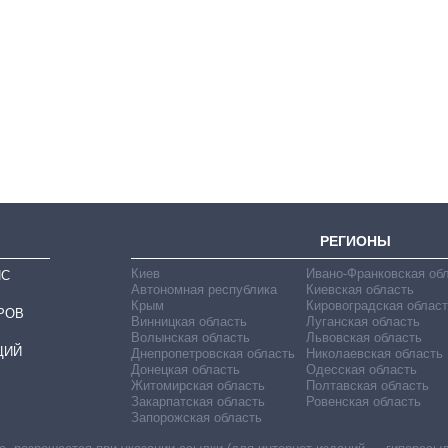
Как выросли
тарифы на
холодную воду в
городах Украины
на начало августа
РЕГИОНЫ
Киев
Ивано-Франковская об
ИС
Автономная республика
Киевская область
Крым
Кировоградская област
РОВ
Винницкая область
Луганская область
Волынская область
Львовская область
ЦИЙ
Днепропетровская область
Николаевская область
Донецкая область
Одесская область
Житомирская область
Полтавская область
Закарпатская область
Ровенская область
Запорожская область