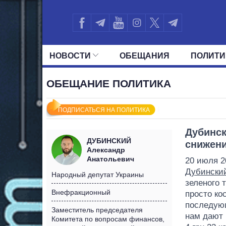
НОВОСТИ
ОБЕЩАНИЯ
ПОЛИТИ
ВСЕ ПОЛИТИКИ
ПРЕЗИДЕНТ И ОФ
ОБЕЩАНИЕ ПОЛИТИКА
ПОДПИСАТЬСЯ НА ПОЛИТИКА
Дубинск
ДУБИНСКИЙ
снижени
Александр
Анатольевич
20 июля 2
Дубински
Народный депутат Украины
зеленого 
Внефракционный
просто ко
последующ
Заместитель председателя
нам дают 
Комитета по вопросам финансов,