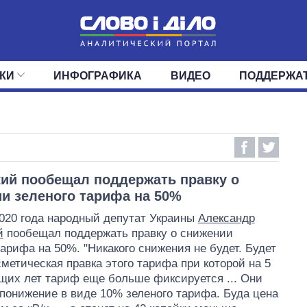
КИ
ИНФОГРАФИКА
ВИДЕО
ПОДДЕРЖА
ИС
ЛЕНТА
ВЕРХОВНАЯ РАДА
СОБЫТИЯ
СТАТЬИ
КАБИНЕТ МИНИСТРОВ
МНЕНИЯ
ОБЗОРЫ
ГЛАВЫ ОБЛАДМИНИ
ДАЙДЖЕСТЫ
ПОЛИТИКА
ДЕПУТАТЫ
ЭКОНОМИКА
КОМИТЕТЫ
ФРАКЦИИ
ОБЩЕСТВО
ОКРУГА
МИР
ий пообещал поддержать правку о
и зеленого тарифа на 50%
020 года народный депутат Украины
Александр
й
пообещал поддержать правку о снижении
тарифа на 50%. "Никакого снижения не будет. Будет
сметическая правка этого тарифа при которой на 5
их лет тариф еще больше фиксируется ... Они
понижение в виде 10% зеленого тарифа. Буда цена